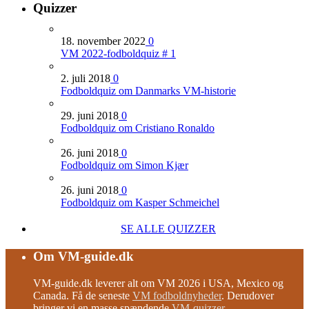
Quizzer
18. november 2022
0
VM 2022-fodboldquiz # 1
2. juli 2018
0
Fodboldquiz om Danmarks VM-historie
29. juni 2018
0
Fodboldquiz om Cristiano Ronaldo
26. juni 2018
0
Fodboldquiz om Simon Kjær
26. juni 2018
0
Fodboldquiz om Kasper Schmeichel
SE ALLE QUIZZER
Om VM-guide.dk
VM-guide.dk leverer alt om VM 2026 i USA, Mexico og
Canada. Få de seneste
VM fodboldnyheder
. Derudover
bringer vi en masse spændende
VM-quizzer
.