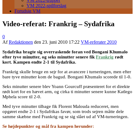
VM 2022-trupper
VM 2022-spilforslag
Forudsig VM
Video-referat: Frankrig – Sydafrika
0
Af
Redaktionen
den
23. juni 2010 17:22
VM-referater 2010
Sydafrika bragte sig overraskende foran ved Bongani Khumalo
efter tyve minutter, og seks minutter senere fik
Frankrig
rødt
kort. Kampen endte 2-1 til Sydafrika.
Frankrig skulle bruge en sejr for at avancere i turneringen, men efter
bare tyve minutter kom de bagud. Bongani Khumalo scorede til 1-0.
Seks minutter senere blev Yoann Gourcuff præsenteret for et direkte
rødt kort for en hævet arm, og cirka ti minutter senere kunne Katlego
Mphela score til 2-0.
Med tyve minutter tilbage fik Florent Malouda reduceret, men
opgøret endte 2-1 i Sydafrikas favør, som trods sejren måtte dele
samme skæbne med Frankrig og se sig slået ud af VM-turneringen.
Se højdepunkter og mål fra kampen herunder: