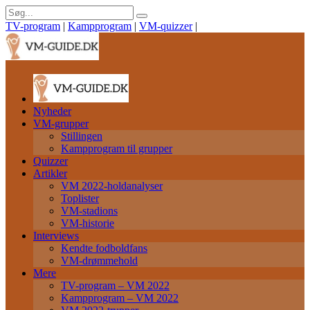
TV-program
|
Kampprogram
|
VM-quizzer
|
Nyheder
VM-grupper
Stillingen
Kampprogram til grupper
Quizzer
Artikler
VM 2022-holdanalyser
Toplister
VM-stadions
VM-historie
Interviews
Kendte fodboldfans
VM-drømmehold
Mere
TV-program – VM 2022
Kampprogram – VM 2022