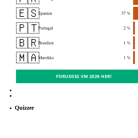
🇪🇸
Spanien
37 %
🇵🇹
Portugal
2 %
🇧🇷
Brasilien
1 %
🇲🇦
Marokko
1 %
FORUDSIG VM 2026 HER!
Quizzer