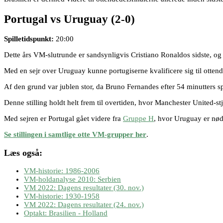
Portugal vs Uruguay
(2-0)
Spilletidspunkt:
20:00
Dette års VM-slutrunde er sandsynligvis Cristiano Ronaldos sidste, og s
Med en sejr over Uruguay kunne portugiserne kvalificere sig til ottende
Af den grund var jublen stor, da Bruno Fernandes efter 54 minutters s
Denne stilling holdt helt frem til overtiden, hvor Manchester United-s
Med sejren er Portugal gået videre fra
Gruppe H
, hvor Uruguay er nødt
Se stillingen i samtlige otte VM-grupper her
.
Læs også:
VM-historie: 1986-2006
VM-holdanalyse 2010: Serbien
VM 2022: Dagens resultater (30. nov.)
VM-historie: 1930-1958
VM 2022: Dagens resultater (24. nov.)
Optakt: Brasilien - Holland