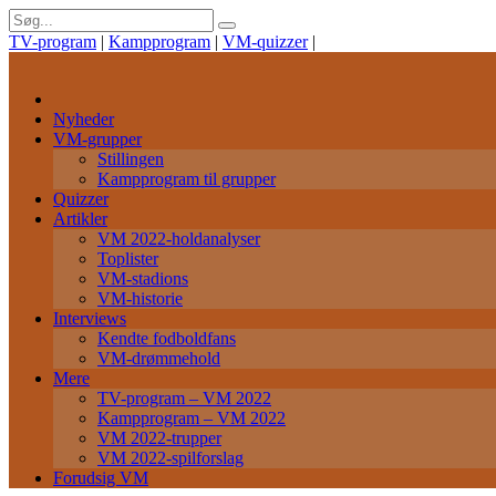
TV-program
|
Kampprogram
|
VM-quizzer
|
Nyheder
VM-grupper
Stillingen
Kampprogram til grupper
Quizzer
Artikler
VM 2022-holdanalyser
Toplister
VM-stadions
VM-historie
Interviews
Kendte fodboldfans
VM-drømmehold
Mere
TV-program – VM 2022
Kampprogram – VM 2022
VM 2022-trupper
VM 2022-spilforslag
Forudsig VM