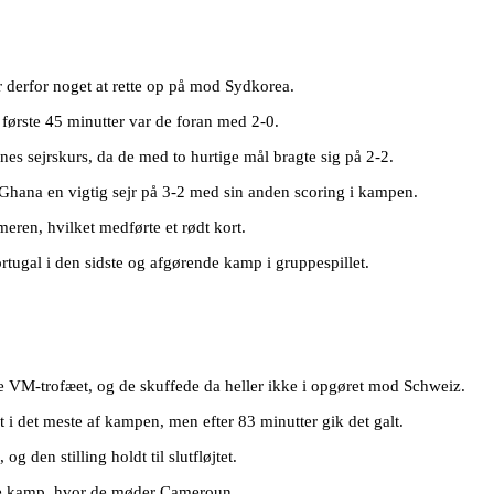
r derfor noget at rette op på mod Sydkorea.
 første 45 minutter var de foran med 2-0.
nes sejrskurs, da de med to hurtige mål bragte sig på 2-2.
hana en vigtig sejr på 3-2 med sin anden scoring i kampen.
ren, hvilket medførte et rødt kort.
rtugal i den sidste og afgørende kamp i gruppespillet.
te VM-trofæet, og de skuffede da heller ikke i opgøret mod Schweiz.
 i det meste af kampen, men efter 83 minutter gik det galt.
 den stilling holdt til slutfløjtet.
dste kamp, hvor de møder Cameroun.