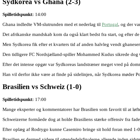
Sydkorea vs Ghana
(2-3)
Spilletidspunkt:
14:00
Ghana indledte VM-slutrunden med et nederlag til
Portugal
, og der va
Det afrikanske mandskab kom da også klart bedst fra start, og efter de
Men Sydkorea fik efter et kvarters tid af anden halvleg vendt ghaneser
Den tidligere FC Nordsjælland-spiller Mohammed Kudus sikrede dog G
Efter det intense opgør var Sydkoreas landstræner meget vred på domme
Han vil derfor ikke være at finde på sidelinjen, når Sydkorea møder Po
Brasilien vs Schweiz
(1-0)
Spilletidspunkt:
17:00
Mange eksperter og kommentatorer har Brasilien som favorit til at løf
Schweizerne formåede dog at holde Brasiliens stærke offensiv fra fadet
Efter oplæg af Rodrygo kunne Casemiro bringe sit hold foran med 1-0, og
Brasilien er dermed videre til ottendedelsfinalerne allerede inden si