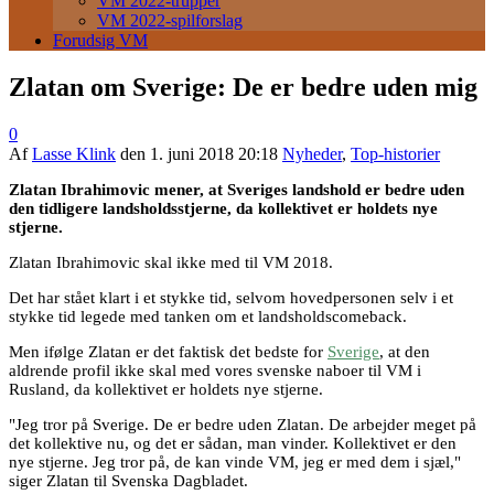
VM 2022-trupper
VM 2022-spilforslag
Forudsig VM
Zlatan om Sverige: De er bedre uden mig
0
Af
Lasse Klink
den
1. juni 2018 20:18
Nyheder
,
Top-historier
Zlatan Ibrahimovic mener, at Sveriges landshold er bedre uden
den tidligere landsholdsstjerne, da kollektivet er holdets nye
stjerne.
Zlatan Ibrahimovic skal ikke med til VM 2018.
Det har stået klart i et stykke tid, selvom hovedpersonen selv i et
stykke tid legede med tanken om et landsholdscomeback.
Men ifølge Zlatan er det faktisk det bedste for
Sverige
, at den
aldrende profil ikke skal med vores svenske naboer til VM i
Rusland, da kollektivet er holdets nye stjerne.
"Jeg tror på Sverige. De er bedre uden Zlatan. De arbejder meget på
det kollektive nu, og det er sådan, man vinder. Kollektivet er den
nye stjerne. Jeg tror på, de kan vinde VM, jeg er med dem i sjæl,"
siger Zlatan til Svenska Dagbladet.