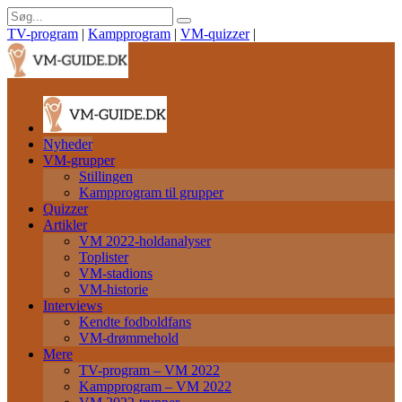
TV-program
|
Kampprogram
|
VM-quizzer
|
Nyheder
VM-grupper
Stillingen
Kampprogram til grupper
Quizzer
Artikler
VM 2022-holdanalyser
Toplister
VM-stadions
VM-historie
Interviews
Kendte fodboldfans
VM-drømmehold
Mere
TV-program – VM 2022
Kampprogram – VM 2022