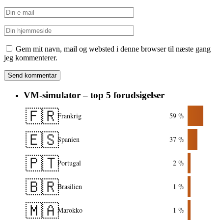
Gem mit navn, mail og websted i denne browser til næste gang
jeg kommenterer.
VM-simulator – top 5 forudsigelser
🇫🇷
Frankrig
59 %
🇪🇸
Spanien
37 %
🇵🇹
Portugal
2 %
🇧🇷
Brasilien
1 %
🇲🇦
Marokko
1 %