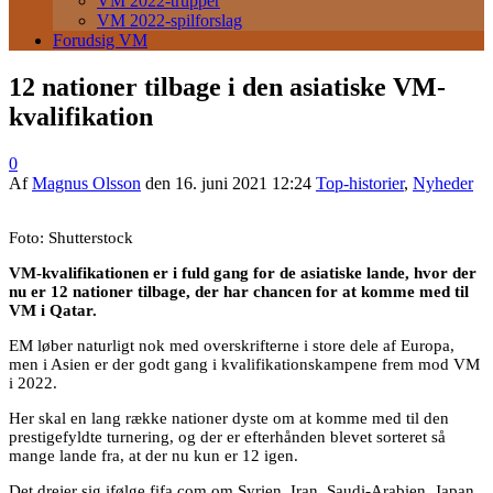
VM 2022-trupper
VM 2022-spilforslag
Forudsig VM
12 nationer tilbage i den asiatiske VM-
kvalifikation
0
Af
Magnus Olsson
den
16. juni 2021 12:24
Top-historier
,
Nyheder
Foto: Shutterstock
VM-kvalifikationen er i fuld gang for de asiatiske lande, hvor der
nu er 12 nationer tilbage, der har chancen for at komme med til
VM i Qatar.
EM løber naturligt nok med overskrifterne i store dele af Europa,
men i Asien er der godt gang i kvalifikationskampene frem mod VM
i 2022.
Her skal en lang række nationer dyste om at komme med til den
prestigefyldte turnering, og der er efterhånden blevet sorteret så
mange lande fra, at der nu kun er 12 igen.
Det drejer sig ifølge fifa.com om Syrien, Iran, Saudi-Arabien, Japan,