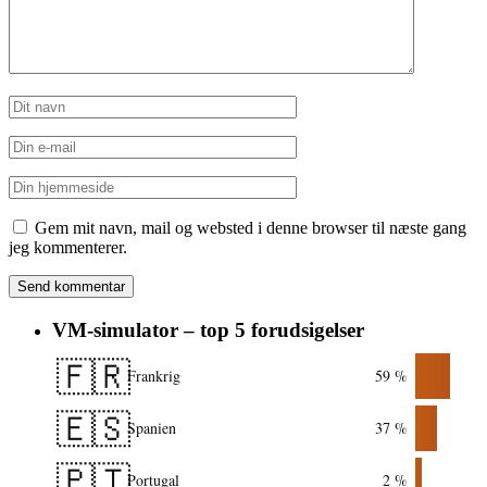
Gem mit navn, mail og websted i denne browser til næste gang
jeg kommenterer.
VM-simulator – top 5 forudsigelser
🇫🇷
Frankrig
59 %
🇪🇸
Spanien
37 %
🇵🇹
Portugal
2 %