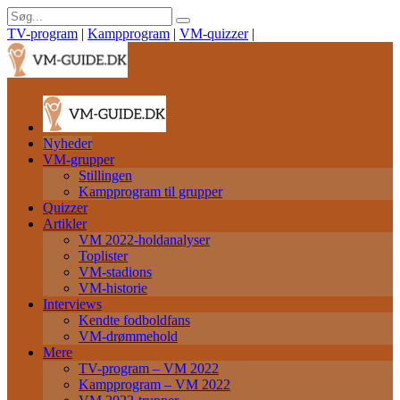
TV-program
|
Kampprogram
|
VM-quizzer
|
Nyheder
VM-grupper
Stillingen
Kampprogram til grupper
Quizzer
Artikler
VM 2022-holdanalyser
Toplister
VM-stadions
VM-historie
Interviews
Kendte fodboldfans
VM-drømmehold
Mere
TV-program – VM 2022
Kampprogram – VM 2022