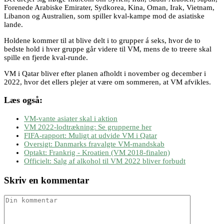
Forenede Arabiske Emirater, Sydkorea, Kina, Oman, Irak, Vietnam,
Libanon og Australien, som spiller kval-kampe mod de asiatiske
lande.
Holdene kommer til at blive delt i to grupper á seks, hvor de to
bedste hold i hver gruppe går videre til VM, mens de to treere skal
spille en fjerde kval-runde.
VM i Qatar bliver efter planen afholdt i november og december i
2022, hvor det ellers plejer at være om sommeren, at VM afvikles.
Læs også:
VM-vante asiater skal i aktion
VM 2022-lodtrækning: Se grupperne her
FIFA-rapport: Muligt at udvide VM i Qatar
Oversigt: Danmarks fravalgte VM-mandskab
Optakt: Frankrig - Kroatien (VM 2018-finalen)
Officielt: Salg af alkohol til VM 2022 bliver forbudt
Skriv en kommentar