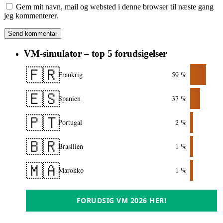
Gem mit navn, mail og websted i denne browser til næste gang
jeg kommenterer.
VM-simulator – top 5 forudsigelser
🇫🇷
Frankrig
59 %
🇪🇸
Spanien
37 %
🇵🇹
Portugal
2 %
🇧🇷
Brasilien
1 %
🇲🇦
Marokko
1 %
FORUDSIG VM 2026 HER!