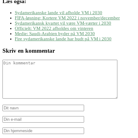
Læs også:
Sydamerikanske lande vil afholde VM i 2030
FIFA-løsning: Kortere VM 2022 i november/december
Sydamerikansk kvartet vil være VM-værter i 2030
Officielt: VM 2022 afholdes om vinteren
Medie: Saudi-Arabien byder på VM 2030
Fire sydamerikanske lande har budt på VM i 2030
Skriv en kommentar