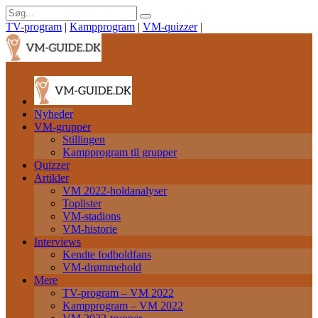
TV-program
|
Kampprogram
|
VM-quizzer
|
Nyheder
VM-grupper
Stillingen
Kampprogram til grupper
Quizzer
Artikler
VM 2022-holdanalyser
Toplister
VM-stadions
VM-historie
Interviews
Kendte fodboldfans
VM-drømmehold
Mere
TV-program – VM 2022
Kampprogram – VM 2022