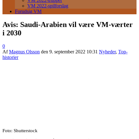
VM 2022-trupper
VM 2022-spilforslag
Forudsig VM
Avis: Saudi-Arabien vil være VM-værter
i 2030
0
Af
Magnus Olsson
den
9. september 2022 10:31
Nyheder
,
Top-
historier
Foto: Shutterstock