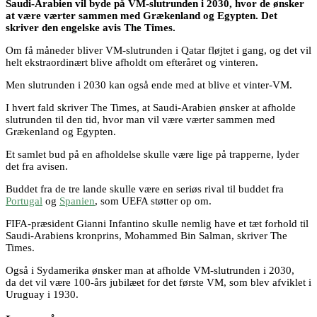
Saudi-Arabien vil byde på VM-slutrunden i 2030, hvor de ønsker
at være værter sammen med Grækenland og Egypten. Det
skriver den engelske avis The Times.
Om få måneder bliver VM-slutrunden i Qatar fløjtet i gang, og det vil
helt ekstraordinært blive afholdt om efteråret og vinteren.
Men slutrunden i 2030 kan også ende med at blive et vinter-VM.
I hvert fald skriver The Times, at Saudi-Arabien ønsker at afholde
slutrunden til den tid, hvor man vil være værter sammen med
Grækenland og Egypten.
Et samlet bud på en afholdelse skulle være lige på trapperne, lyder
det fra avisen.
Buddet fra de tre lande skulle være en seriøs rival til buddet fra
Portugal
og
Spanien
, som UEFA støtter op om.
FIFA-præsident Gianni Infantino skulle nemlig have et tæt forhold til
Saudi-Arabiens kronprins, Mohammed Bin Salman, skriver The
Times.
Også i Sydamerika ønsker man at afholde VM-slutrunden i 2030,
da det vil være 100-års jubilæet for det første VM, som blev afviklet i
Uruguay i 1930.