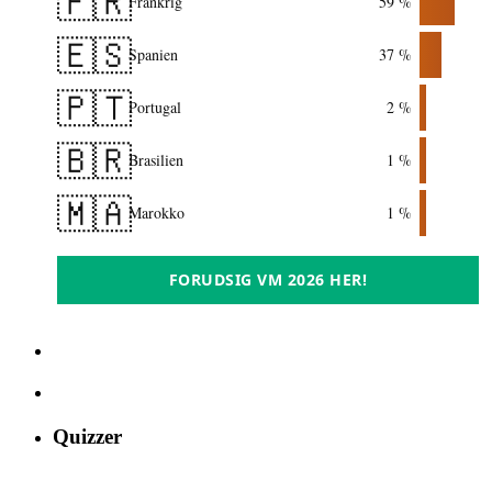
🇫🇷
Frankrig
59 %
🇪🇸
Spanien
37 %
🇵🇹
Portugal
2 %
🇧🇷
Brasilien
1 %
🇲🇦
Marokko
1 %
FORUDSIG VM 2026 HER!
Quizzer