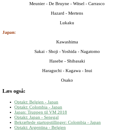
Meunier - De Bruyne - Witsel - Carrasco
Hazard - Mertens
Lukaku
Japan:
Kawashima
Sakai - Shoji - Yoshida - Nagatomo
Hasebe - Shibasaki
Haraguchi - Kagawa - Inui
Osako
Læs også:
Optakt: Belgien - Japan
Optakt: Colombia - Japan
Japan: Truppen til VM 2018
Optakt: Japan - Senegal
Bekræftede startopstillinger: Colombia - Japan
Optakt: Argentina - Belgien