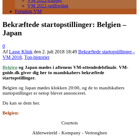
VM 2022-trupper
VM 2022-spilforslag
Forudsig VM
Bekræftede startopstillinger: Belgien –
Japan
0
Af
Lasse Klink
den
2. juli 2018 18:49
Bekræftede startopstillinger -
VM 2018
,
Top-historier
Belgien
og Japan mødes i aftenens VM-ottendedelsfinale. VM-
guide.dk giver dig her to mandskabers bekræftede
startopstillinger.
Belgien og Japan mødes klokken 20:00, og de to mandskabers
startopstillinger er netop blevet annonceret.
Du kan se dem her.
Belgien:
Courtois
Alderweireld - Kompany - Vertonghen