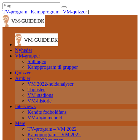
TV-program
|
Kampprogram
|
VM-quizzer
|
Nyheder
VM-grupper
Stillingen
Kampprogram til grupper
Quizzer
Artikler
VM 2022-holdanalyser
Toplister
VM-stadions
VM-historie
Interviews
Kendte fodboldfans
VM-drømmehold
Mere
TV-program – VM 2022
Kampprogram – VM 2022