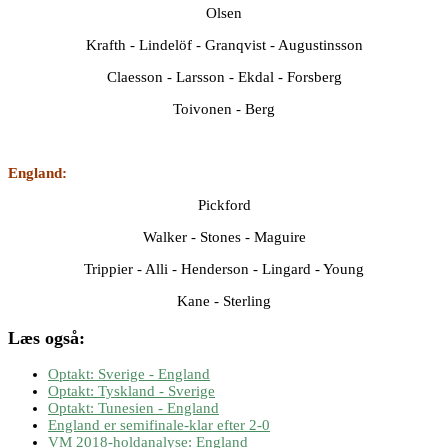
Olsen
Krafth - Lindelöf - Granqvist - Augustinsson
Claesson - Larsson - Ekdal - Forsberg
Toivonen - Berg
England:
Pickford
Walker - Stones - Maguire
Trippier - Alli - Henderson - Lingard - Young
Kane - Sterling
Læs også:
Optakt: Sverige - England
Optakt: Tyskland - Sverige
Optakt: Tunesien - England
England er semifinale-klar efter 2-0
VM 2018-holdanalyse: England