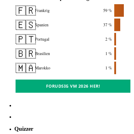
🇫🇷
Frankrig
59 %
🇪🇸
Spanien
37 %
🇵🇹
Portugal
2 %
🇧🇷
Brasilien
1 %
🇲🇦
Marokko
1 %
FORUDSIG VM 2026 HER!
Quizzer