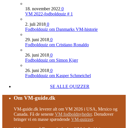
18. november 2022
0
VM 2022-fodboldquiz # 1
2. juli 2018
0
Fodboldquiz om Danmarks VM-historie
29. juni 2018
0
Fodboldquiz om Cristiano Ronaldo
26. juni 2018
0
Fodboldquiz om Simon Kjær
26. juni 2018
0
Fodboldquiz om Kasper Schmeichel
SE ALLE QUIZZER
Om VM-guide.dk
VM-guide.dk leverer alt om VM 2026 i USA, Mexico og
Canada. Få de seneste
VM fodboldnyheder
. Derudover
bringer vi en masse spændende
VM-quizzer
.