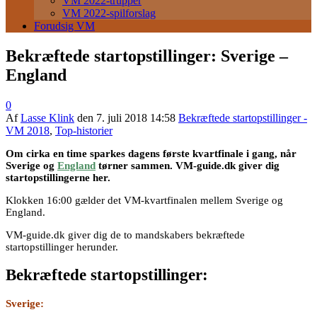
VM 2022-trupper
VM 2022-spilforslag
Forudsig VM
Bekræftede startopstillinger: Sverige –
England
0
Af
Lasse Klink
den
7. juli 2018 14:58
Bekræftede startopstillinger -
VM 2018
,
Top-historier
Om cirka en time sparkes dagens første kvartfinale i gang, når
Sverige og
England
tørner sammen. VM-guide.dk giver dig
startopstillingerne her.
Klokken 16:00 gælder det VM-kvartfinalen mellem Sverige og
England.
VM-guide.dk giver dig de to mandskabers bekræftede
startopstillinger herunder.
Bekræftede startopstillinger:
Sverige: