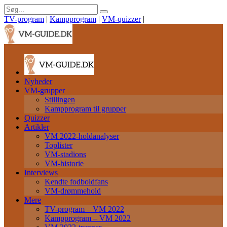
TV-program
|
Kampprogram
|
VM-quizzer
|
Nyheder
VM-grupper
Stillingen
Kampprogram til grupper
Quizzer
Artikler
VM 2022-holdanalyser
Toplister
VM-stadions
VM-historie
Interviews
Kendte fodboldfans
VM-drømmehold
Mere
TV-program – VM 2022
Kampprogram – VM 2022