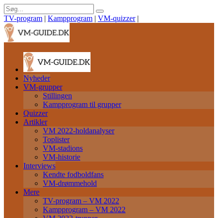
TV-program
|
Kampprogram
|
VM-quizzer
|
Nyheder
VM-grupper
Stillingen
Kampprogram til grupper
Quizzer
Artikler
VM 2022-holdanalyser
Toplister
VM-stadions
VM-historie
Interviews
Kendte fodboldfans
VM-drømmehold
Mere
TV-program – VM 2022
Kampprogram – VM 2022