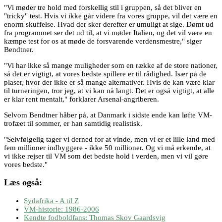
"Vi møder tre hold med forskellig stil i gruppen, så det bliver en
"tricky" test. Hvis vi ikke går videre fra vores gruppe, vil det være en
enorm skuffelse. Hvad der sker derefter er umuligt at sige. Dømt ud
fra programmet ser det ud til, at vi møder Italien, og det vil være en
kæmpe test for os at møde de forsvarende verdensmestre," siger
Bendtner.
"Vi har ikke så mange muligheder som en række af de store nationer,
så det er vigtigt, at vores bedste spillere er til rådighed. Især på de
plaser, hvor der ikke er så mange alternativer. Hvis de kan være klar
til turneringen, tror jeg, at vi kan nå langt. Det er også vigtigt, at alle
er klar rent mentalt," forklarer Arsenal-angriberen.
Selvom Bendtner håber på, at Danmark i sidste ende kan løfte VM-
trofæet til sommer, er han samtidig realistisk.
"Selvfølgelig tager vi derned for at vinde, men vi er et lille land med
fem millioner indbyggere - ikke 50 millioner. Og vi må erkende, at
vi ikke rejser til VM som det bedste hold i verden, men vi vil gøre
vores bedste."
Læs også:
Sydafrika - A til Z
VM-historie: 1986-2006
Kendte fodboldfans: Thomas Skov Gaardsvig