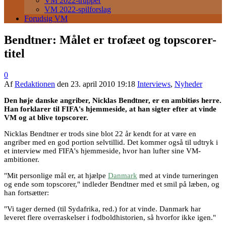
VM 2022-trupper
VM 2022-spilforslag
Forudsig VM
Bendtner: Målet er trofæet og topscorer-
titel
0
Af
Redaktionen
den
23. april 2010 19:18
Interviews
,
Nyheder
Den høje danske angriber, Nicklas Bendtner, er en ambitiøs herre.
Han forklarer til FIFA's hjemmeside, at han sigter efter at vinde
VM og at blive topscorer.
Nicklas Bendtner er trods sine blot 22 år kendt for at være en
angriber med en god portion selvtillid. Det kommer også til udtryk i
et interview med FIFA's hjemmeside, hvor han lufter sine VM-
ambitioner.
"Mit personlige mål er, at hjælpe
Danmark
med at vinde turneringen
og ende som topscorer," indleder Bendtner med et smil på læben, og
han fortsætter:
"Vi tager derned (til Sydafrika, red.) for at vinde. Danmark har
leveret flere overraskelser i fodboldhistorien, så hvorfor ikke igen."