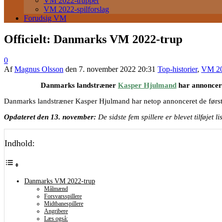
VM 2022-trupper
VM 2022-spilforslag
Forudsig VM
Officielt: Danmarks VM 2022-trup
0
Af
Magnus Olsson
den
7. november 2022 20:31
Top-historier
,
VM 20
Danmarks landstræner
Kasper Hjulmand
har annonceret
Danmarks landstræner Kasper Hjulmand har netop annonceret de første 
Opdateret den 13. november:
De sidste fem spillere er blevet tilføjet li
Indhold:
Danmarks VM 2022-trup
Målmænd
Forsvarsspillere
Midtbanespillere
Angribere
Læs også: