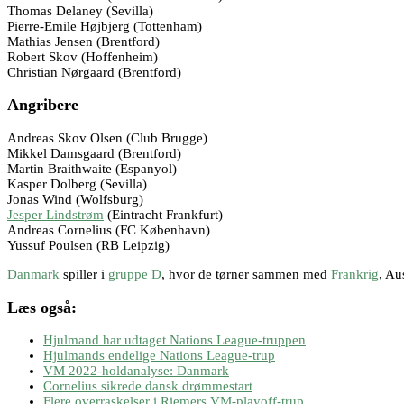
Thomas Delaney (Sevilla)
Pierre-Emile Højbjerg (Tottenham)
Mathias Jensen (Brentford)
Robert Skov (Hoffenheim)
Christian Nørgaard (Brentford)
Angribere
Andreas Skov Olsen (Club Brugge)
Mikkel Damsgaard (Brentford)
Martin Braithwaite (Espanyol)
Kasper Dolberg (Sevilla)
Jonas Wind (Wolfsburg)
Jesper Lindstrøm
(Eintracht Frankfurt)
Andreas Cornelius (FC København)
Yussuf Poulsen (RB Leipzig)
Danmark
spiller i
gruppe D
, hvor de tørner sammen med
Frankrig
, Au
Læs også:
Hjulmand har udtaget Nations League-truppen
Hjulmands endelige Nations League-trup
VM 2022-holdanalyse: Danmark
Cornelius sikrede dansk drømmestart
Flere overraskelser i Riemers VM-playoff-trup