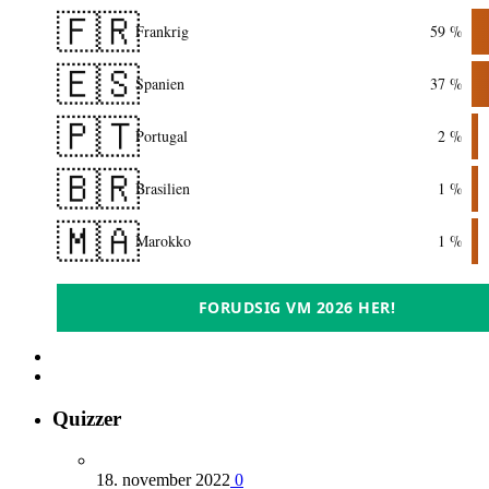
🇫🇷
Frankrig
59 %
🇪🇸
Spanien
37 %
🇵🇹
Portugal
2 %
🇧🇷
Brasilien
1 %
🇲🇦
Marokko
1 %
FORUDSIG VM 2026 HER!
Quizzer
18. november 2022
0