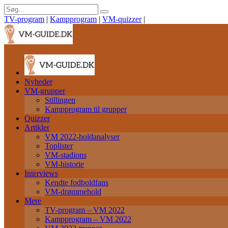
TV-program
|
Kampprogram
|
VM-quizzer
|
Nyheder
VM-grupper
Stillingen
Kampprogram til grupper
Quizzer
Artikler
VM 2022-holdanalyser
Toplister
VM-stadions
VM-historie
Interviews
Kendte fodboldfans
VM-drømmehold
Mere
TV-program – VM 2022
Kampprogram – VM 2022