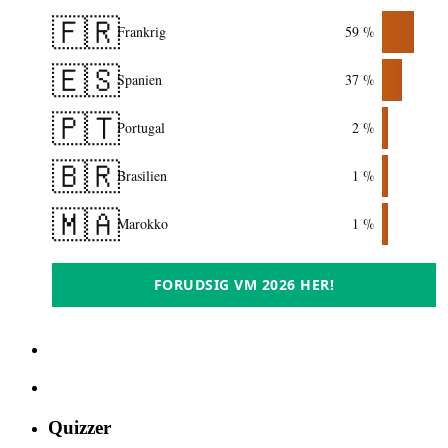
🇫🇷
Frankrig
59 %
🇪🇸
Spanien
37 %
🇵🇹
Portugal
2 %
🇧🇷
Brasilien
1 %
🇲🇦
Marokko
1 %
FORUDSIG VM 2026 HER!
Quizzer