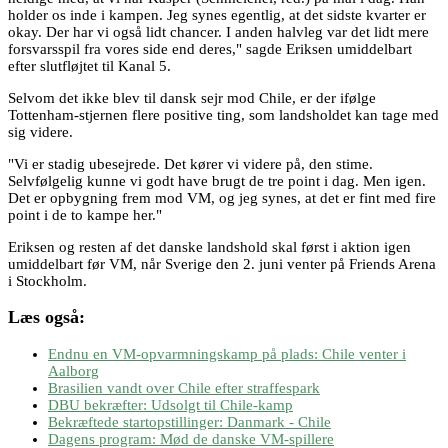
holder os inde i kampen. Jeg synes egentlig, at det sidste kvarter er
okay. Der har vi også lidt chancer. I anden halvleg var det lidt mere
forsvarsspil fra vores side end deres," sagde Eriksen umiddelbart
efter slutfløjtet til Kanal 5.
Selvom det ikke blev til dansk sejr mod Chile, er der ifølge
Tottenham-stjernen flere positive ting, som landsholdet kan tage med
sig videre.
"Vi er stadig ubesejrede. Det kører vi videre på, den stime.
Selvfølgelig kunne vi godt have brugt de tre point i dag. Men igen.
Det er opbygning frem mod VM, og jeg synes, at det er fint med fire
point i de to kampe her."
Eriksen og resten af det danske landshold skal først i aktion igen
umiddelbart før VM, når Sverige den 2. juni venter på Friends Arena
i Stockholm.
Læs også:
Endnu en VM-opvarmningskamp på plads: Chile venter i
Aalborg
Brasilien vandt over Chile efter straffespark
DBU bekræfter: Udsolgt til Chile-kamp
Bekræftede startopstillinger: Danmark - Chile
Dagens program: Mød de danske VM-spillere