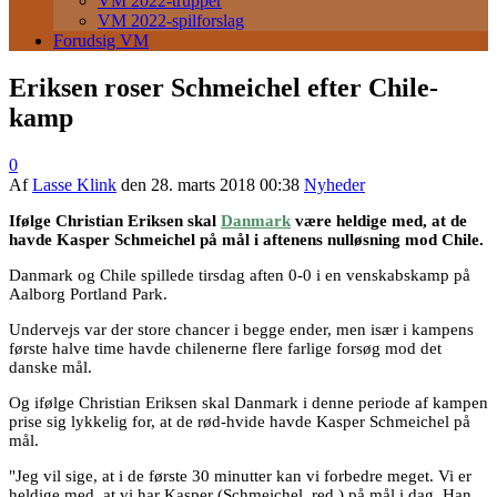
VM 2022-trupper
VM 2022-spilforslag
Forudsig VM
Eriksen roser Schmeichel efter Chile-
kamp
0
Af
Lasse Klink
den
28. marts 2018 00:38
Nyheder
Ifølge Christian Eriksen skal
Danmark
være heldige med, at de
havde Kasper Schmeichel på mål i aftenens nulløsning mod Chile.
Danmark og Chile spillede tirsdag aften 0-0 i en venskabskamp på
Aalborg Portland Park.
Undervejs var der store chancer i begge ender, men især i kampens
første halve time havde chilenerne flere farlige forsøg mod det
danske mål.
Og ifølge Christian Eriksen skal Danmark i denne periode af kampen
prise sig lykkelig for, at de rød-hvide havde Kasper Schmeichel på
mål.
"Jeg vil sige, at i de første 30 minutter kan vi forbedre meget. Vi er
heldige med, at vi har Kasper (Schmeichel, red.) på mål i dag. Han