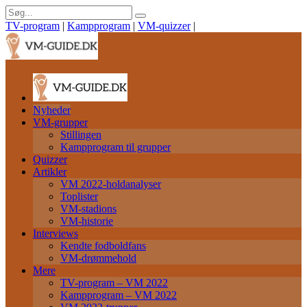
TV-program
|
Kampprogram
|
VM-quizzer
|
Nyheder
VM-grupper
Stillingen
Kampprogram til grupper
Quizzer
Artikler
VM 2022-holdanalyser
Toplister
VM-stadions
VM-historie
Interviews
Kendte fodboldfans
VM-drømmehold
Mere
TV-program – VM 2022
Kampprogram – VM 2022