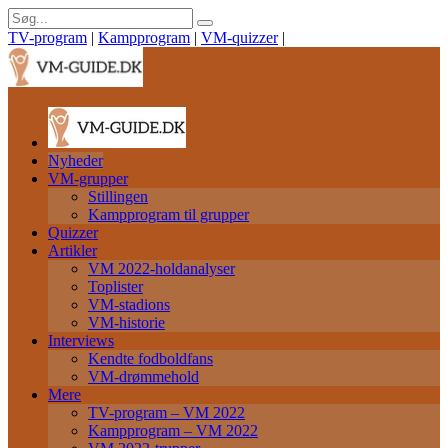
TV-program
|
Kampprogram
|
VM-quizzer
|
Nyheder
VM-grupper
Stillingen
Kampprogram til grupper
Quizzer
Artikler
VM 2022-holdanalyser
Toplister
VM-stadions
VM-historie
Interviews
Kendte fodboldfans
VM-drømmehold
Mere
TV-program – VM 2022
Kampprogram – VM 2022