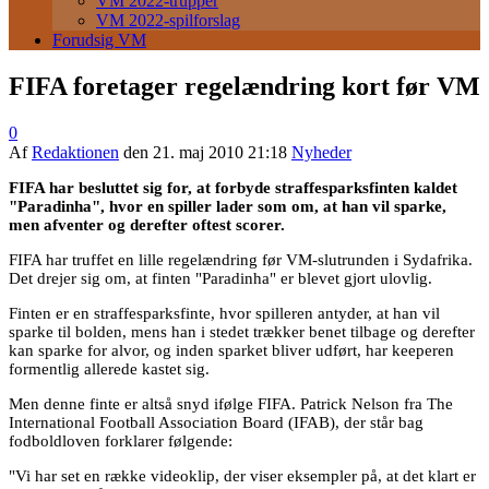
VM 2022-trupper
VM 2022-spilforslag
Forudsig VM
FIFA foretager regelændring kort før VM
0
Af
Redaktionen
den
21. maj 2010 21:18
Nyheder
FIFA har besluttet sig for, at forbyde straffesparksfinten kaldet
"Paradinha", hvor en spiller lader som om, at han vil sparke,
men afventer og derefter oftest scorer.
FIFA har truffet en lille regelændring før VM-slutrunden i Sydafrika.
Det drejer sig om, at finten "Paradinha" er blevet gjort ulovlig.
Finten er en straffesparksfinte, hvor spilleren antyder, at han vil
sparke til bolden, mens han i stedet trækker benet tilbage og derefter
kan sparke for alvor, og inden sparket bliver udført, har keeperen
formentlig allerede kastet sig.
Men denne finte er altså snyd ifølge FIFA. Patrick Nelson fra The
International Football Association Board (IFAB), der står bag
fodboldloven forklarer følgende:
"Vi har set en række videoklip, der viser eksempler på, at det klart er