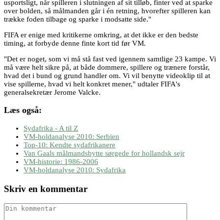
usportsligt, når spilleren i slutningen af sit tilløb, finter ved at sparke
over bolden, så målmanden går i én retning, hvorefter spilleren kan
trække foden tilbage og sparke i modsatte side."
FIFA er enige med kritikerne omkring, at det ikke er den bedste
timing, at forbyde denne finte kort tid før VM.
"Det er noget, som vi må stå fast ved igennem samtlige 23 kampe. Vi
må være helt sikre på, at både dommere, spillere og trænere forstår,
hvad det i bund og grund handler om. Vi vil benytte videoklip til at
vise spillerne, hvad vi helt konkret mener," udtaler FIFA's
generalsekretær Jerome Valcke.
Læs også:
Sydafrika - A til Z
VM-holdanalyse 2010: Serbien
Top-10: Kendte sydafrikanere
Van Gaals målmandsbytte sørgede for hollandsk sejr
VM-historie: 1986-2006
VM-holdanalyse 2010: Sydafrika
Skriv en kommentar