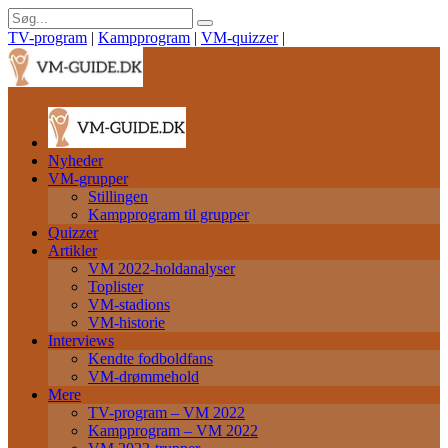
TV-program
|
Kampprogram
|
VM-quizzer
|
Nyheder
VM-grupper
Stillingen
Kampprogram til grupper
Quizzer
Artikler
VM 2022-holdanalyser
Toplister
VM-stadions
VM-historie
Interviews
Kendte fodboldfans
VM-drømmehold
Mere
TV-program – VM 2022
Kampprogram – VM 2022