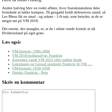
Anden halvleg blev en rodet affære, hvor franskmændene ikke
formåede at lukke kampen. Til gengæld holdt defensiven stand, så
Les Bleus fik en smal - og uskøn - 1-0-sejr, som betyder, at de er
meget tæt på VM 2018.
Det eneste, der mangler, er, at de i sidste runde formår at slå
Hviderusland på eget græs.
Læs også:
VM-historie: 1986-2006
VM 2018-holdanalyse: Frankrig
Argentina vandt VM 2022 efter målrig finale
Griezmann og Giroud sparkede Frankrig til VM -…
VM-historie: 1930-1958
Optakt: Frankrig - Peru
Skriv en kommentar