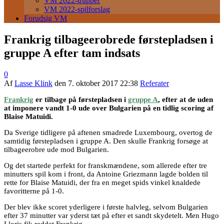
VM 2022-trupper
VM 2022-spilforslag
Forudsig VM
Frankrig tilbageerobrede førstepladsen i
gruppe A efter tam indsats
0
Af
Lasse Klink
den
7. oktober 2017 22:38
Referater
Frankrig
er tilbage på førstepladsen i
gruppe A
, efter at de uden
at imponere vandt 1-0 ude over Bulgarien på en tidlig scoring af
Blaise Matuidi.
Da Sverige tidligere på aftenen smadrede Luxembourg, overtog de
samtidig førstepladsen i gruppe A. Den skulle Frankrig forsøge at
tilbageerobre ude mod Bulgarien.
Og det startede perfekt for franskmændene, som allerede efter tre
minutters spil kom i front, da Antoine Griezmann lagde bolden til
rette for Blaise Matuidi, der fra en meget spids vinkel knaldede
favoritterne på 1-0.
Der blev ikke scoret yderligere i første halvleg, selvom Bulgarien
efter 37 minutter var yderst tæt på efter et sandt skydetelt. Men Hugo
Lloris fik reddet Frankrig.