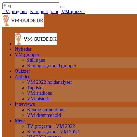
TV-program
|
Kampprogram
|
VM-quizzer
|
Nyheder
VM-grupper
Stillingen
Kampprogram til grupper
Quizzer
Artikler
VM 2022-holdanalyser
Toplister
VM-stadions
VM-historie
Interviews
Kendte fodboldfans
VM-drømmehold
Mere
TV-program – VM 2022
Kampprogram – VM 2022