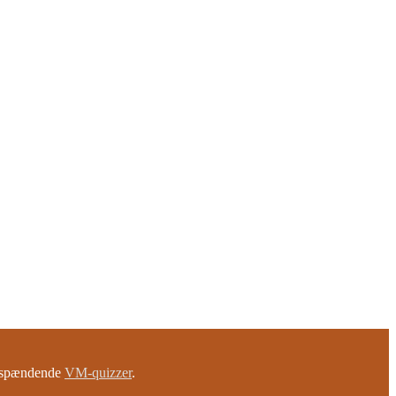
e spændende
VM-quizzer
.