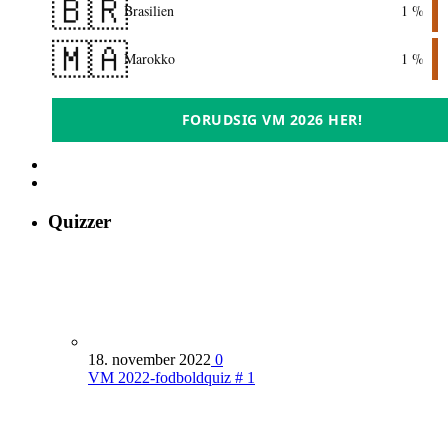
🇧🇷
Brasilien
1 %
🇲🇦
Marokko
1 %
FORUDSIG VM 2026 HER!
Quizzer
18. november 2022
0
VM 2022-fodboldquiz # 1