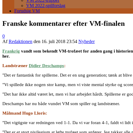
VM 2022-trupper
VM 2022-spilforslag
Forudsig VM
Franske kommentarer efter VM-finalen
0
Af
Redaktionen
den
16. juli 2018 23:54
Nyheder
Frankrig
vandt som bekendt VM-trofæet for anden gang i historie
her.
Landstræner
Didier Deschamps
:
"Det er fantastisk for spillerne. Det er en ung generation; tænk at bl
"Vi spillede ikke nogen stor kamp, men vi viste mental styrke og scorede
"Det har ikke altid været let, men vi har arbejdet hårdt. Spillerne er g
Deschamps har nu både vundet VM som spiller og landstræner.
Målmand Hugo Lloris:
"Det vigtigste var redningen ved 1-1. Da vi var foran 4-1, faldt vi lidt i
"Det er et stort pivilegium at løfte trofæet som anfører. Jeg takker all