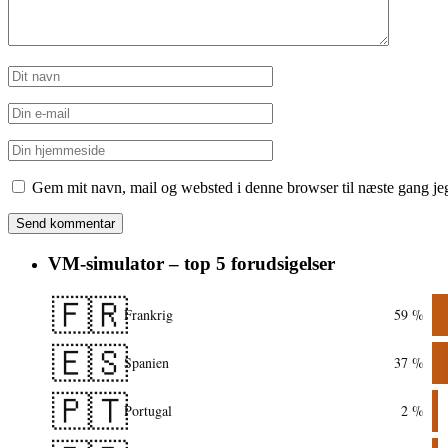
Gem mit navn, mail og websted i denne browser til næste gang j
VM-simulator – top 5 forudsigelser
🇫🇷
Frankrig
59 %
🇪🇸
Spanien
37 %
🇵🇹
Portugal
2 %