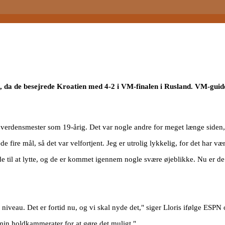
n, da de besejrede Kroatien med 4-2 i VM-finalen i Rusland. VM-gu
ive verdensmester som 19-årig. Det var nogle andre for meget længe siden
 fire mål, så det var velfortjent. Jeg er utrolig lykkelig, for det har vær
ode til at lytte, og de er kommet igennem nogle svære øjeblikke. Nu er de 
 niveau. Det er fortid nu, og vi skal nyde det," siger Lloris ifølge ESPN o
e min holdkammerater for at gøre det muligt."