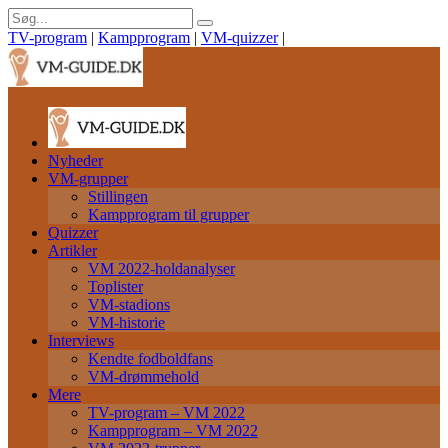
TV-program
|
Kampprogram
|
VM-quizzer
|
Nyheder
VM-grupper
Stillingen
Kampprogram til grupper
Quizzer
Artikler
VM 2022-holdanalyser
Toplister
VM-stadions
VM-historie
Interviews
Kendte fodboldfans
VM-drømmehold
Mere
TV-program – VM 2022
Kampprogram – VM 2022