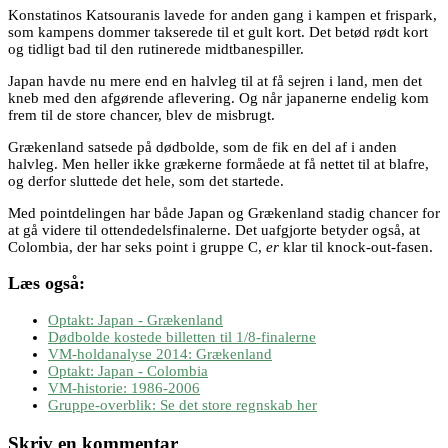
Konstatinos Katsouranis lavede for anden gang i kampen et frispark,
som kampens dommer takserede til et gult kort. Det betød rødt kort
og tidligt bad til den rutinerede midtbanespiller.
Japan havde nu mere end en halvleg til at få sejren i land, men det
kneb med den afgørende aflevering. Og når japanerne endelig kom
frem til de store chancer, blev de misbrugt.
Grækenland satsede på dødbolde, som de fik en del af i anden
halvleg. Men heller ikke grækerne formåede at få nettet til at blafre,
og derfor sluttede det hele, som det startede.
Med pointdelingen har både Japan og Grækenland stadig chancer for
at gå videre til ottendedelsfinalerne. Det uafgjorte betyder også, at
Colombia, der har seks point i gruppe C,
er
klar til knock-out-fasen.
Læs også:
Optakt: Japan - Grækenland
Dødbolde kostede billetten til 1/8-finalerne
VM-holdanalyse 2014: Grækenland
Optakt: Japan - Colombia
VM-historie: 1986-2006
Gruppe-overblik: Se det store regnskab her
Skriv en kommentar