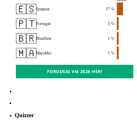
🇪🇸
Spanien
37 %
🇵🇹
Portugal
2 %
🇧🇷
Brasilien
1 %
🇲🇦
Marokko
1 %
FORUDSIG VM 2026 HER!
Quizzer