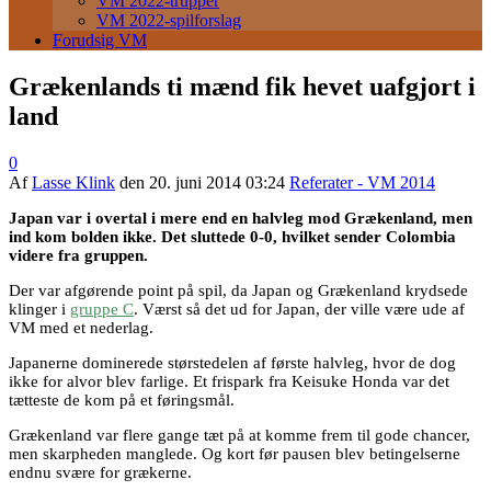
VM 2022-trupper
VM 2022-spilforslag
Forudsig VM
Grækenlands ti mænd fik hevet uafgjort i
land
0
Af
Lasse Klink
den
20. juni 2014 03:24
Referater - VM 2014
Japan var i overtal i mere end en halvleg mod Grækenland, men
ind kom bolden ikke. Det sluttede 0-0, hvilket sender Colombia
videre fra gruppen.
Der var afgørende point på spil, da Japan og Grækenland krydsede
klinger i
gruppe C
. Værst så det ud for Japan, der ville være ude af
VM med et nederlag.
Japanerne dominerede størstedelen af første halvleg, hvor de dog
ikke for alvor blev farlige. Et frispark fra Keisuke Honda var det
tætteste de kom på et føringsmål.
Grækenland var flere gange tæt på at komme frem til gode chancer,
men skarpheden manglede. Og kort før pausen blev betingelserne
endnu svære for grækerne.