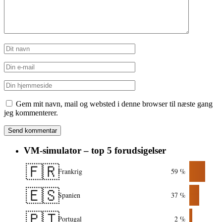
Gem mit navn, mail og websted i denne browser til næste gang
jeg kommenterer.
VM-simulator – top 5 forudsigelser
🇫🇷
Frankrig
59 %
🇪🇸
Spanien
37 %
🇵🇹
Portugal
2 %