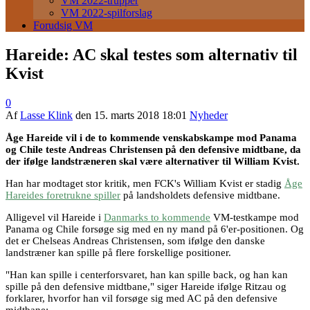
VM 2022-trupper
VM 2022-spilforslag
Forudsig VM
Hareide: AC skal testes som alternativ til
Kvist
0
Af
Lasse Klink
den
15. marts 2018 18:01
Nyheder
Åge Hareide vil i de to kommende venskabskampe mod Panama
og Chile teste Andreas Christensen på den defensive midtbane, da
der ifølge landstræneren skal være alternativer til William Kvist.
Han har modtaget stor kritik, men FCK's William Kvist er stadig
Åge
Hareides foretrukne spiller
på landsholdets defensive midtbane.
Alligevel vil Hareide i
Danmarks to kommende
VM-testkampe mod
Panama og Chile forsøge sig med en ny mand på 6'er-positionen. Og
det er Chelseas Andreas Christensen, som ifølge den danske
landstræner kan spille på flere forskellige positioner.
"Han kan spille i centerforsvaret, han kan spille back, og han kan
spille på den defensive midtbane," siger Hareide ifølge Ritzau og
forklarer, hvorfor han vil forsøge sig med AC på den defensive
midtbane: