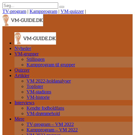
TV-program
|
Kampprogram
|
VM-quizzer
|
Nyheder
VM-grupper
Stillingen
Kampprogram til grupper
Quizzer
Artikler
VM 2022-holdanalyser
Toplister
VM-stadions
VM-historie
Interviews
Kendte fodboldfans
VM-drømmehold
Mere
TV-program – VM 2022
Kampprogram – VM 2022