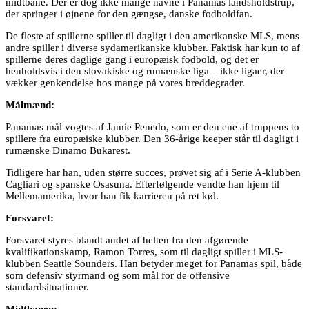
midtbane. Der er dog ikke mange navne i Panamas landsholdstrup,
der springer i øjnene for den gængse, danske fodboldfan.
De fleste af spillerne spiller til dagligt i den amerikanske MLS, mens
andre spiller i diverse sydamerikanske klubber. Faktisk har kun to af
spillerne deres daglige gang i europæisk fodbold, og det er
henholdsvis i den slovakiske og rumænske liga – ikke ligaer, der
vækker genkendelse hos mange på vores breddegrader.
Målmænd:
Panamas mål vogtes af Jamie Penedo, som er den ene af truppens to
spillere fra europæiske klubber. Den 36-årige keeper står til dagligt i
rumænske Dinamo Bukarest.
Tidligere har han, uden større succes, prøvet sig af i Serie A-klubben
Cagliari og spanske Osasuna. Efterfølgende vendte han hjem til
Mellemamerika, hvor han fik karrieren på ret køl.
Forsvaret:
Forsvaret styres blandt andet af helten fra den afgørende
kvalifikationskamp, Ramon Torres, som til dagligt spiller i MLS-
klubben Seattle Sounders. Han betyder meget for Panamas spil, både
som defensiv styrmand og som mål for de offensive
standardsituationer.
Midtbanen: