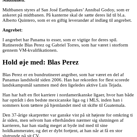
Midtbanen styres af San José Earthquakes’ Annibal Godoy, som er
ankeret på midtbanen. På kanterne skal de sætte deres lid til bl.a.
Alberto Quintero, som er en giftig leverandør af indlæg til angrebet.
Angrebet:
I angrebet har Panama to esser, som er vigtige for deres spil.
Rutinerede Blas Perez og Gabriel Torres, som har været i storform
gennem VM-kvalifikationen.
Hold øje med: Blas Perez
Blas Perez er en bundrutineret angriber, som har været en del af
Panamas landshold siden 2006. Han har rekorden for flest scorede
landskampsmål sammen med den ligeledes aktive Luis Tejada.
Han har haft en flot karriere i nordamerikanske ligaer, hvor han både
har optrådt i den bedste mexicanske liga og i MLS, inden han i
sommers kom tættere på hjemlandet med sit skifte til Guatemala.
Den 37-årige skarpretter var ganske vist på sit højeste for omkring ti
år siden, men selvom han efterhånden nærmer sig slutningen af
karrieren, har han stadig meget at byde ind med til sine
holdkammerater, og det er dybt fortjent, at han når at få en stor
slutrunde på sit CV.