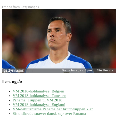
Embed from Getty Images
Læs også:
VM 2018-holdanalyse: Belgien
VM 2018-holdanalyse: Tunesien
Panama: Truppen til VM 2018
VM 2018-holdanalyse: England
VM-debutanterne Panama har bruttotruppen klar
Sisto sikrede snæver dansk sejr over Panama