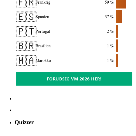
🇫🇷
Frankrig
59 %
🇪🇸
Spanien
37 %
🇵🇹
Portugal
2 %
🇧🇷
Brasilien
1 %
🇲🇦
Marokko
1 %
FORUDSIG VM 2026 HER!
Quizzer