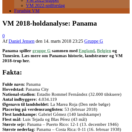
VM 2022-trupper
VM 2022-spilforslag
Forudsig VM
VM 2018-holdanalyse: Panama
0
Af
Daniel Jensen
den
14. marts 2018 23:25
Gruppe G
Panama spiller
gruppe G
sammen med
England
,
Belgien
og
Tunesien. Læs mere om Panamas historie, landstræner og VM
2018-trup her.
Fakta:
Fulde navn:
Panama
Hovedstad:
Panama City
National-stadion:
Estadio Rommel Fernández (32.000 tilskuere)
Antal indbyggere:
4.034.119
Øgenavn til landsholdet:
La Marea Roja (Den røde bølge)
Placering på verdensranglisten:
53 (februar 2018)
Flest landskampe:
Gabriel Gómez (140 landskampe)
Flest mål:
Luis Tejada og Blas Pérez (43 mål)
Største sejr:
Panama – Puerto Rico: 12-1 (13. december 1946)
Største nederlag:
Panama – Costa Rica: 0-11 (16. februar 1938)