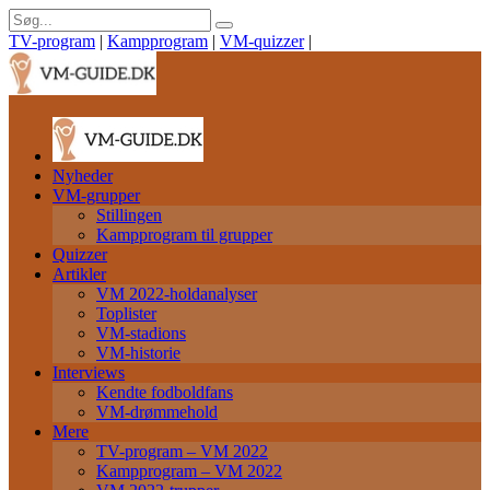
TV-program
|
Kampprogram
|
VM-quizzer
|
Nyheder
VM-grupper
Stillingen
Kampprogram til grupper
Quizzer
Artikler
VM 2022-holdanalyser
Toplister
VM-stadions
VM-historie
Interviews
Kendte fodboldfans
VM-drømmehold
Mere
TV-program – VM 2022
Kampprogram – VM 2022