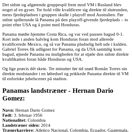
Det sidste og afgørende gruppespil frem mod VM i Rusland blev
noget af en gyser. Tre hold ville kvalificere sig direkte til slutrunden,
mens fjerdepladsen i gruppen skulle i playoff mod Australien. Før
sidste spillerunde lå Panama på den playoff-givende fjerdeplads – to
point efter USA og á point med Honduras.
Panama mødte hjemme Costa Rica, og var ved pausen bagud 0-1.
Kort inde i anden halvleg kom Honduras foran mod allerede
kvalificerede Mexico, og så var Panama pludselig helt ude i kulden.
Gabriel Torres fik udlignet for Panama, og da USA samtidig kom
bagud, øjnede Panama nu muligheden for at stjæle den sidste direkte
kvalifikation foran både Honduras og USA.
Og lige præcis dét skete. Tre minutter før tid snød Román Torres sin
direkte modstander i en løbeduel og prikkede Panama direkte til VM
til euforiske jubelscener på stadion.
Panamas landstræner - Hernan Dario
Gomez:
Navn:
Hernan Dario Gomez
Født:
3. februar 1956
Nationalitet:
Colombia
Landstræner siden:
2014
Trænerkarriere:
Atletico Nacional, Colombia, Ecuador, Guatemala,