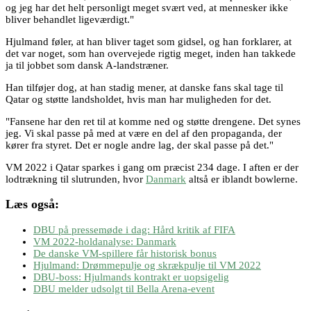
og jeg har det helt personligt meget svært ved, at mennesker ikke
bliver behandlet ligeværdigt."
Hjulmand føler, at han bliver taget som gidsel, og han forklarer, at
det var noget, som han overvejede rigtig meget, inden han takkede
ja til jobbet som dansk A-landstræner.
Han tilføjer dog, at han stadig mener, at danske fans skal tage til
Qatar og støtte landsholdet, hvis man har muligheden for det.
"Fansene har den ret til at komme ned og støtte drengene. Det synes
jeg. Vi skal passe på med at være en del af den propaganda, der
kører fra styret. Det er nogle andre lag, der skal passe på det."
VM 2022 i Qatar sparkes i gang om præcist 234 dage. I aften er der
lodtrækning til slutrunden, hvor
Danmark
altså er iblandt bowlerne.
Læs også:
DBU på pressemøde i dag: Hård kritik af FIFA
VM 2022-holdanalyse: Danmark
De danske VM-spillere får historisk bonus
Hjulmand: Drømmepulje og skrækpulje til VM 2022
DBU-boss: Hjulmands kontrakt er uopsigelig
DBU melder udsolgt til Bella Arena-event