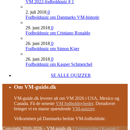
VM 2022-fodboldquiz # 1
2. juli 2018
0
Fodboldquiz om Danmarks VM-historie
29. juni 2018
0
Fodboldquiz om Cristiano Ronaldo
26. juni 2018
0
Fodboldquiz om Simon Kjær
26. juni 2018
0
Fodboldquiz om Kasper Schmeichel
SE ALLE QUIZZER
Om VM-guide.dk
VM-guide.dk leverer alt om VM 2026 i USA, Mexico og
Canada. Få de seneste
VM fodboldnyheder
. Derudover
bringer vi en masse spændende
VM-quizzer
.
Velkommen på Danmarks bedste VM-fodboldsite.
Copyright 2010-2026 – VM-guide.dk
|
Annoncering
|
Kontakt
|