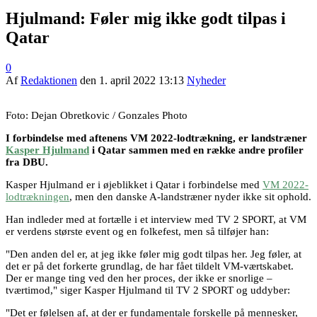
Hjulmand: Føler mig ikke godt tilpas i
Qatar
0
Af
Redaktionen
den
1. april 2022 13:13
Nyheder
Foto: Dejan Obretkovic / Gonzales Photo
I forbindelse med aftenens VM 2022-lodtrækning, er landstræner
Kasper Hjulmand
i Qatar sammen med en række andre profiler
fra DBU.
Kasper Hjulmand er i øjeblikket i Qatar i forbindelse med
VM 2022-
lodtrækningen
, men den danske A-landstræner nyder ikke sit ophold.
Han indleder med at fortælle i et interview med TV 2 SPORT, at VM
er verdens største event og en folkefest, men så tilføjer han:
"Den anden del er, at jeg ikke føler mig godt tilpas her. Jeg føler, at
det er på det forkerte grundlag, de har fået tildelt VM-værtskabet.
Der er mange ting ved den her proces, der ikke er snorlige –
tværtimod," siger Kasper Hjulmand til TV 2 SPORT og uddyber:
"Det er følelsen af, at der er fundamentale forskelle på mennesker,