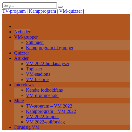
TV-program
|
Kampprogram
|
VM-quizzer
|
Nyheder
VM-grupper
Stillingen
Kampprogram til grupper
Quizzer
Artikler
VM 2022-holdanalyser
Toplister
VM-stadions
VM-historie
Interviews
Kendte fodboldfans
VM-drømmehold
Mere
TV-program – VM 2022
Kampprogram – VM 2022
VM 2022-trupper
VM 2022-spilforslag
Forudsig VM