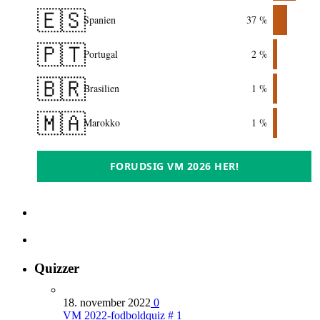
🇪🇸
Spanien
37 %
🇵🇹
Portugal
2 %
🇧🇷
Brasilien
1 %
🇲🇦
Marokko
1 %
FORUDSIG VM 2026 HER!
Quizzer
18. november 2022
0
VM 2022-fodboldquiz # 1