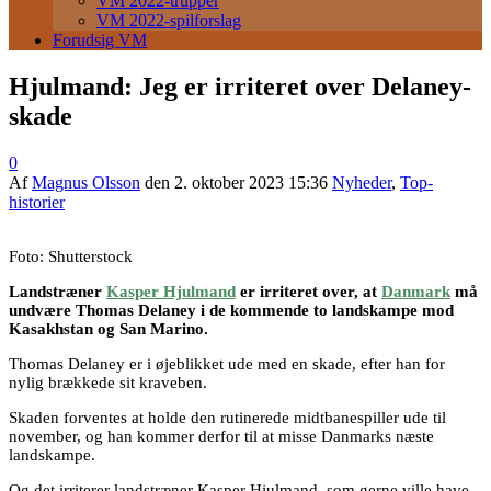
VM 2022-trupper
VM 2022-spilforslag
Forudsig VM
Hjulmand: Jeg er irriteret over Delaney-
skade
0
Af
Magnus Olsson
den
2. oktober 2023 15:36
Nyheder
,
Top-
historier
Foto: Shutterstock
Landstræner
Kasper Hjulmand
er irriteret over, at
Danmark
må
undvære Thomas Delaney i de kommende to landskampe mod
Kasakhstan og San Marino.
Thomas Delaney er i øjeblikket ude med en skade, efter han for
nylig brækkede sit kraveben.
Skaden forventes at holde den rutinerede midtbanespiller ude til
november, og han kommer derfor til at misse Danmarks næste
landskampe.
Og det irriterer landstræner Kasper Hjulmand, som gerne ville have