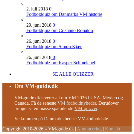
2. juli 2018
0
Fodboldquiz om Danmarks VM-historie
29. juni 2018
0
Fodboldquiz om Cristiano Ronaldo
26. juni 2018
0
Fodboldquiz om Simon Kjær
26. juni 2018
0
Fodboldquiz om Kasper Schmeichel
SE ALLE QUIZZER
Om VM-guide.dk
VM-guide.dk leverer alt om VM 2026 i USA, Mexico og
Canada. Få de seneste
VM fodboldnyheder
. Derudover
bringer vi en masse spændende
VM-quizzer
.
Velkommen på Danmarks bedste VM-fodboldsite.
Copyright 2010-2026 – VM-guide.dk
|
Annoncering
|
Kontakt
|