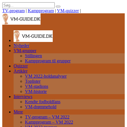
TV-program
|
Kampprogram
|
VM-quizzer
|
Nyheder
VM-grupper
Stillingen
Kampprogram til grupper
Quizzer
Artikler
VM 2022-holdanalyser
Toplister
VM-stadions
VM-historie
Interviews
Kendte fodboldfans
VM-drømmehold
Mere
TV-program – VM 2022
Kampprogram – VM 2022