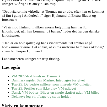
udtaget 32-årige Delaney til sin trup.
"Det irriterer mig virkelig, at Thomas nu er ude, efter han er kommet
så fint i gang i Anderlecht," siger Hjulmand til Ekstra Bladet og
fortsætter:
"Vi så mod Finland, hvilken enorm betydning han har for
landsholdet, når han kommer på banen," lyder det fra den danske
landstræner.
"Han er en holdspiller, og hans vindermentalitet smitter af på
holdkammeraterne. Det er trist, at vi må undvære ham her i oktober,"
afrunder Kasper Hjulmand.
Landstræneren udtager sin trup tirsdag.
Læs også:
VM 2022-holdanalyse: Danmark
Danmark møder San Marino: Intet tages for givet
Top-25: De bedste spillere, som missede VM-billetten
Top-25: Profiler som ikke blev VM-udtaget
Dansk VM-bobler: Bliver en smule skuffet uden VM-billet
Delaney: Jeg vil tilbage og støtte holdet
Skriv en kommentar