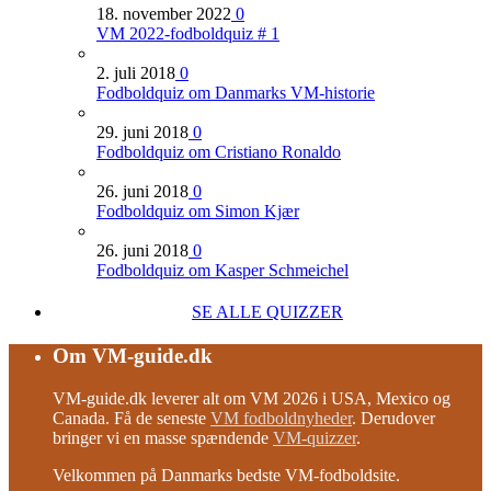
18. november 2022
0
VM 2022-fodboldquiz # 1
2. juli 2018
0
Fodboldquiz om Danmarks VM-historie
29. juni 2018
0
Fodboldquiz om Cristiano Ronaldo
26. juni 2018
0
Fodboldquiz om Simon Kjær
26. juni 2018
0
Fodboldquiz om Kasper Schmeichel
SE ALLE QUIZZER
Om VM-guide.dk
VM-guide.dk leverer alt om VM 2026 i USA, Mexico og
Canada. Få de seneste
VM fodboldnyheder
. Derudover
bringer vi en masse spændende
VM-quizzer
.
Velkommen på Danmarks bedste VM-fodboldsite.