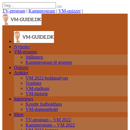
TV-program
|
Kampprogram
|
VM-quizzer
|
Nyheder
VM-grupper
Stillingen
Kampprogram til grupper
Quizzer
Artikler
VM 2022-holdanalyser
Toplister
VM-stadions
VM-historie
Interviews
Kendte fodboldfans
VM-drømmehold
Mere
TV-program – VM 2022
Kampprogram – VM 2022