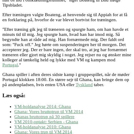
Tipsbladet.
Efter træningen valgte Boateng, at henvende sig til Appiah for at få
en forklaring på, hvorfor de var blevet bortvist for træningen.
"Efter træning gik jeg til træneren og spurgte ham, om han havde et
minuts tid til mig. Jeg spurgte ham, hvad han har imod mig. Så
begyndte han at råde ad mig. Han fornærmede mig. Der faldt ord
som: "Fuck off." Jeg hørte om suspenderingen her til morgen. Det
accepterer jeg. Der er bare ingen, der skal tro, at jeg har fornærmet
træneren eller gjort mig skyldig i noget. Jeg rejser nu og ønsker mine
kolleger al tænkelig held og lykke med VM og kampen mod
Portugal
."
Ghana spiller i aften deres sidste kamp i gruppespillet, når de møder
Portugal klokken 18:00. En større sejr til Ghana, kan bringe dem op
på andenpladsen, hvis enten USA eller
Tyskland
taber.
Læs også:
VM-holdanalyse 2014: Ghana
Ghana: Vores bruttotrup til VM 2014
Ghanas bruttotrup på 30 spillere
VM 2010-optakt: Serbien - Ghana
VM-holdanalyse 2010: Ghana
Ghana: Vores trup til VM 2014