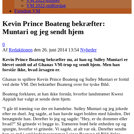
VM 2022-trupper
VM 2022-spilforslag
Forudsig VM
Kevin Prince Boateng bekræfter:
Muntari og jeg sendt hjem
0
Af
Redaktionen
den
26. juni 2014 13:54
Nyheder
Kevin Prince Boateng bekræfter nu, at han og Sulley Muntari er
blevet smidt ud af Ghanas VM-trup og sendt hjem. Men han
forstår ikke, hvad årsagen er.
Ghanas to spillere Kevin Prince Boateng og Sulley Muntari er fortid
ved dette VM. Det bekræfter Boateng over for tyske Bild.
Boateng forklarer, at han ikke forstår, hvorfor landstræner Kwesi
Appiah har valgt at sende dem hjem.
"I går til træning var der en hændelse. Sulley Muntari og jeg jokede
efter en duel. Jeg sagde, at han havde taget bolden med hånden. Det
benægtede han. Derefter lo jeg og sagde: "Hey, er du dommer eller
hvad?" Så grinede vi begge to. Træneren brød hele enheden op og
spurgte, hvorfor vi grinede. Vi sagde, at alt var ok. Derefter sendte
han os ind i omklædningsrummet," siger Boateng til Bild ifølge