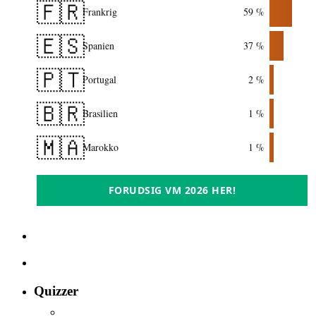
🇫🇷
Frankrig
59 %
🇪🇸
Spanien
37 %
🇵🇹
Portugal
2 %
🇧🇷
Brasilien
1 %
🇲🇦
Marokko
1 %
FORUDSIG VM 2026 HER!
Quizzer