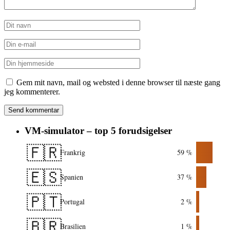
Gem mit navn, mail og websted i denne browser til næste gang
jeg kommenterer.
VM-simulator – top 5 forudsigelser
🇫🇷
Frankrig
59 %
🇪🇸
Spanien
37 %
🇵🇹
Portugal
2 %
🇧🇷
Brasilien
1 %