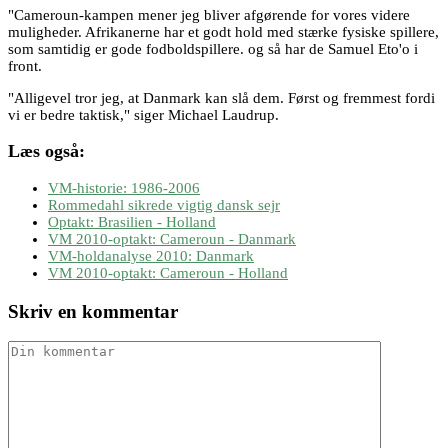
"Cameroun-kampen mener jeg bliver afgørende for vores videre
muligheder. Afrikanerne har et godt hold med stærke fysiske spillere,
som samtidig er gode fodboldspillere. og så har de Samuel Eto'o i
front.
"Alligevel tror jeg, at Danmark kan slå dem. Først og fremmest fordi
vi er bedre taktisk," siger Michael Laudrup.
Læs også:
VM-historie: 1986-2006
Rommedahl sikrede vigtig dansk sejr
Optakt: Brasilien - Holland
VM 2010-optakt: Cameroun - Danmark
VM-holdanalyse 2010: Danmark
VM 2010-optakt: Cameroun - Holland
Skriv en kommentar