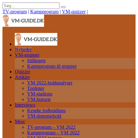
TV-program
|
Kampprogram
|
VM-quizzer
|
Nyheder
VM-grupper
Stillingen
Kampprogram til grupper
Quizzer
Artikler
VM 2022-holdanalyser
Toplister
VM-stadions
VM-historie
Interviews
Kendte fodboldfans
VM-drømmehold
Mere
TV-program – VM 2022
Kampprogram – VM 2022