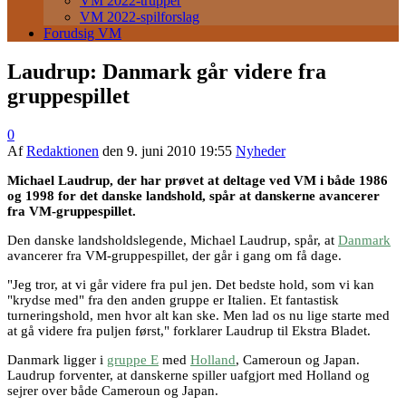
VM 2022-trupper
VM 2022-spilforslag
Forudsig VM
Laudrup: Danmark går videre fra
gruppespillet
0
Af
Redaktionen
den
9. juni 2010 19:55
Nyheder
Michael Laudrup, der har prøvet at deltage ved VM i både 1986
og 1998 for det danske landshold, spår at danskerne avancerer
fra VM-gruppespillet.
Den danske landsholdslegende, Michael Laudrup, spår, at
Danmark
avancerer fra VM-gruppespillet, der går i gang om få dage.
"Jeg tror, at vi går videre fra pul jen. Det bedste hold, som vi kan
"krydse med" fra den anden gruppe er Italien. Et fantastisk
turneringshold, men hvor alt kan ske. Men lad os nu lige starte med
at gå videre fra puljen først," forklarer Laudrup til Ekstra Bladet.
Danmark ligger i
gruppe E
med
Holland
, Cameroun og Japan.
Laudrup forventer, at danskerne spiller uafgjort med Holland og
sejrer over både Cameroun og Japan.