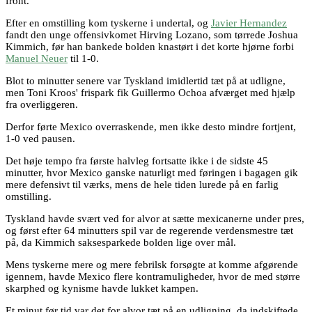
front.
Efter en omstilling kom tyskerne i undertal, og
Javier Hernandez
fandt den unge offensivkomet Hirving Lozano, som tørrede Joshua
Kimmich, før han bankede bolden knastørt i det korte hjørne forbi
Manuel Neuer
til 1-0.
Blot to minutter senere var Tyskland imidlertid tæt på at udligne,
men Toni Kroos' frispark fik Guillermo Ochoa afværget med hjælp
fra overliggeren.
Derfor førte Mexico overraskende, men ikke desto mindre fortjent,
1-0 ved pausen.
Det høje tempo fra første halvleg fortsatte ikke i de sidste 45
minutter, hvor Mexico ganske naturligt med føringen i bagagen gik
mere defensivt til værks, mens de hele tiden lurede på en farlig
omstilling.
Tyskland havde svært ved for alvor at sætte mexicanerne under pres,
og først efter 64 minutters spil var de regerende verdensmestre tæt
på, da Kimmich saksesparkede bolden lige over mål.
Mens tyskerne mere og mere febrilsk forsøgte at komme afgørende
igennem, havde Mexico flere kontramuligheder, hvor de med større
skarphed og kynisme havde lukket kampen.
Et minut før tid var det for alvor tæt på en udligning, da indskiftede