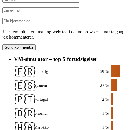
Gem mit navn, mail og websted i denne browser til næste gang
jeg kommenterer.
VM-simulator – top 5 forudsigelser
🇫🇷
Frankrig
59 %
🇪🇸
Spanien
37 %
🇵🇹
Portugal
2 %
🇧🇷
Brasilien
1 %
🇲🇦
Marokko
1 %