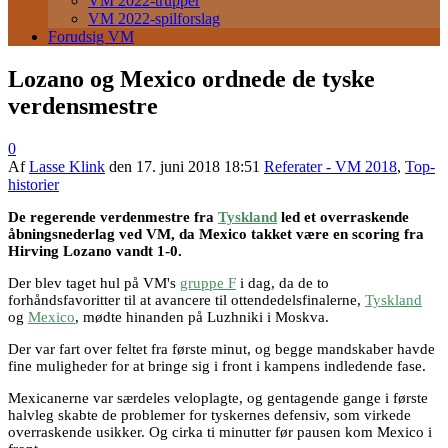
VM 2022-trupper
VM 2022-spilforslag
Forudsig VM
Lozano og Mexico ordnede de tyske
verdensmestre
0
Af
Lasse Klink
den
17. juni 2018 18:51
Referater - VM 2018
,
Top-
historier
De regerende verdenmestre fra
Tyskland
led et overraskende
åbningsnederlag ved VM, da Mexico takket være en scoring fra
Hirving Lozano vandt 1-0.
Der blev taget hul på VM's
gruppe F
i dag, da de to
forhåndsfavoritter til at avancere til ottendedelsfinalerne,
Tyskland
og
Mexico
, mødte hinanden på Luzhniki i Moskva.
Der var fart over feltet fra første minut, og begge mandskaber havde
fine muligheder for at bringe sig i front i kampens indledende fase.
Mexicanerne var særdeles veloplagte, og gentagende gange i første
halvleg skabte de problemer for tyskernes defensiv, som virkede
overraskende usikker. Og cirka ti minutter før pausen kom Mexico i