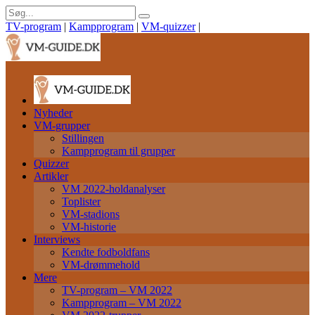
TV-program
|
Kampprogram
|
VM-quizzer
|
Nyheder
VM-grupper
Stillingen
Kampprogram til grupper
Quizzer
Artikler
VM 2022-holdanalyser
Toplister
VM-stadions
VM-historie
Interviews
Kendte fodboldfans
VM-drømmehold
Mere
TV-program – VM 2022
Kampprogram – VM 2022