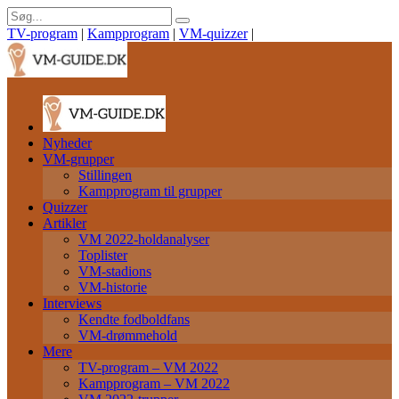
TV-program
|
Kampprogram
|
VM-quizzer
|
Nyheder
VM-grupper
Stillingen
Kampprogram til grupper
Quizzer
Artikler
VM 2022-holdanalyser
Toplister
VM-stadions
VM-historie
Interviews
Kendte fodboldfans
VM-drømmehold
Mere
TV-program – VM 2022
Kampprogram – VM 2022