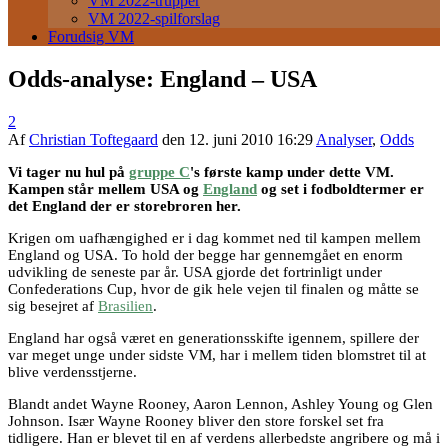
VM 2022-trupper
VM 2022-spilforslag
Forudsig VM
Odds-analyse: England – USA
2
Af
Christian Toftegaard
den
12. juni 2010 16:29
Analyser
,
Odds
Vi tager nu hul på
gruppe C
's første kamp under dette VM.
Kampen står mellem USA og
England
og set i fodboldtermer er
det England der er storebroren her.
Krigen om uafhængighed er i dag kommet ned til kampen mellem
England og USA. To hold der begge har gennemgået en enorm
udvikling de seneste par år. USA gjorde det fortrinligt under
Confederations Cup, hvor de gik hele vejen til finalen og måtte se
sig besejret af
Brasilien
.
England har også været en generationsskifte igennem, spillere der
var meget unge under sidste VM, har i mellem tiden blomstret til at
blive verdensstjerne.
Blandt andet Wayne Rooney, Aaron Lennon, Ashley Young og Glen
Johnson. Især Wayne Rooney bliver den store forskel set fra
tidligere. Han er blevet til en af verdens allerbedste angribere og må i