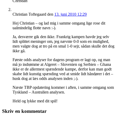
Christian
Christian Toftegaard
den
13. juni 2010 12:29
Hej Christian – og lad mig i samme omgang lige rose dit
ualmindelig flotte navn :-).
Ja, desværre gik den ikke. Frankrig kampen havde jeg selv
lidt splittet meninger om, jeg nævnte 0-0 som en mulighed,
men valgte dog at tro på en smal 1-0 sejr, sådan skulle det dog
ikke gå.
Første odds analyser for dagens program er lagt op, og man
må jo indrømme at Algeret – Slovenien og Serbien – Ghana
ikke er de allermest spændende kampe, derfor kan man godt
skabe lidt kunstig spænding ved at smide lidt håndører i det –
husk dog at læs odds analysen inden ;-).
Næste TBP opdatering kommer i aften, i samme omgang som
Tyskland – Australien analysen.
Held og lykke med dit spil!
Skriv en kommentar