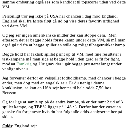
samme ombæring også ses som kandidat til topscorer titlen ved dette
VM.
Personligt tror jeg ikke på USA har chancen i dag mod England.
England skal fra første fløjt gå ud og vise deres favoritværdighed
ved dette VM.
Og jeg ser ingen amerikanske midler der kan stoppe dem. Men
eftersom det er begge holds første kamp under dette VM, så må man
også gå ud fra at begge spiller en stille og roligt tilbagetrukket kamp.
Begge hold har faktisk spillet pænt op til VM, med fine resultater i
testkampene må man sige at begge hold i den grad er fit for fight,
modsat
Frankrig
og Uruguay der i går begge præsteret langt under
vanligt niveau.
Jeg forventer derfor en velspillet fodboldkamp, med chancer i begge
ender, men dog med en engelsk sejr. Er du uenig i denne
konklusion, så kan en USA sejr hentes til hele odds 7,50 hos
Betsson.
Og for lige at samle op på de andre kampe, så er der ramt 2 ud af 3
spillet kampe, og TBP % ligger på 148 : ). Derfor har der været en
ganske fin fortjeneste hvis du har fulgt alle odds-analyserne her på
siden.
Odds
:
England sejr