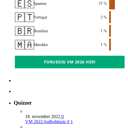
🇪🇸
Spanien
37 %
🇵🇹
Portugal
2 %
🇧🇷
Brasilien
1 %
🇲🇦
Marokko
1 %
FORUDSIG VM 2026 HER!
Quizzer
18. november 2022
0
VM 2022-fodboldquiz # 1