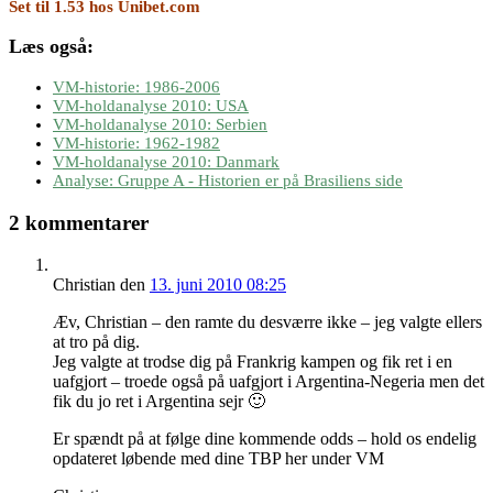
Set til 1.53 hos Unibet.com
Læs også:
VM-historie: 1986-2006
VM-holdanalyse 2010: USA
VM-holdanalyse 2010: Serbien
VM-historie: 1962-1982
VM-holdanalyse 2010: Danmark
Analyse: Gruppe A - Historien er på Brasiliens side
2 kommentarer
Christian
den
13. juni 2010 08:25
Æv, Christian – den ramte du desværre ikke – jeg valgte ellers
at tro på dig.
Jeg valgte at trodse dig på Frankrig kampen og fik ret i en
uafgjort – troede også på uafgjort i Argentina-Negeria men det
fik du jo ret i Argentina sejr 🙂
Er spændt på at følge dine kommende odds – hold os endelig
opdateret løbende med dine TBP her under VM