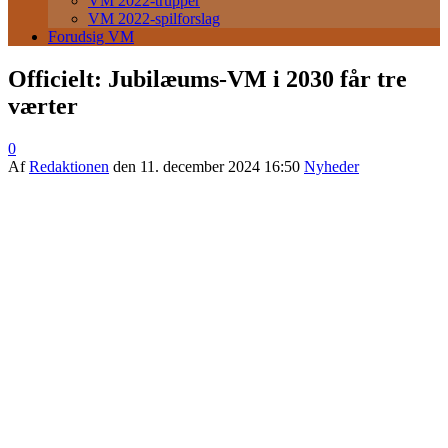
VM 2022-trupper
VM 2022-spilforslag
Forudsig VM
Officielt: Jubilæums-VM i 2030 får tre
værter
0
Af
Redaktionen
den
11. december 2024 16:50
Nyheder