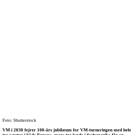
Foto: Shutterstock
VM i 2030 fejrer 100-års jubilæum for VM-turneringen med hele
tre værter i både Europa, mens tre lande i Sydamerika får en