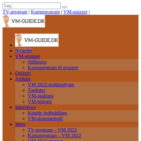
TV-program
|
Kampprogram
|
VM-quizzer
|
Nyheder
VM-grupper
Stillingen
Kampprogram til grupper
Quizzer
Artikler
VM 2022-holdanalyser
Toplister
VM-stadions
VM-historie
Interviews
Kendte fodboldfans
VM-drømmehold
Mere
TV-program – VM 2022
Kampprogram – VM 2022