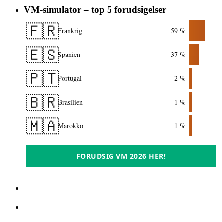
VM-simulator – top 5 forudsigelser
🇫🇷
Frankrig
59 %
🇪🇸
Spanien
37 %
🇵🇹
Portugal
2 %
🇧🇷
Brasilien
1 %
🇲🇦
Marokko
1 %
FORUDSIG VM 2026 HER!