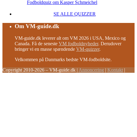
Fodboldquiz om Kasper Schmeichel
SE ALLE QUIZZER
Om VM-guide.dk
VM-guide.dk leverer alt om VM 2026 i USA, Mexico og
Canada. Få de seneste
VM fodboldnyheder
. Derudover
bringer vi en masse spændende
VM-quizzer
.
Velkommen på Danmarks bedste VM-fodboldsite.
Copyright 2010-2026 – VM-guide.dk
|
Annoncering
|
Kontakt
|