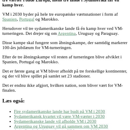
kamp hver.
VM i 2030 byder på hele tre europæiske værtsnationer i form af
Spanien
,
Portugal
og Marokko.
Herudover vil tre sydamerikanske lande få én kamp hver ved VM-
turneringen. Det drejer sig om
Argentina
, Uruguay og Paraguay.
Disse kampe skal fungere som åbningskampe, der samtidig markerer
100-års jubilæum for VM-turneringen.
Efter de tre åbningskampe vil resten af turneringen blive afviklet i
Spanien, Portugal og Marokko.
Det er første gang at VM bliver afholdt på tre forskellige kontinenter,
og der vil blive spillet på samlet set 23 stadioner.
Det er endnu ikke afgjort, hvilken nation, som bliver vært for VM-
finalen.
Læs også:
Fire sydamerikanske lande har budt på VM i 2030
Sydamerikansk kvartet vil være VM-værter i 2030
Sydamerikanske lande vil afholde VM i 2030
Argentina og Uruguay vil gå sammen om VM 2030