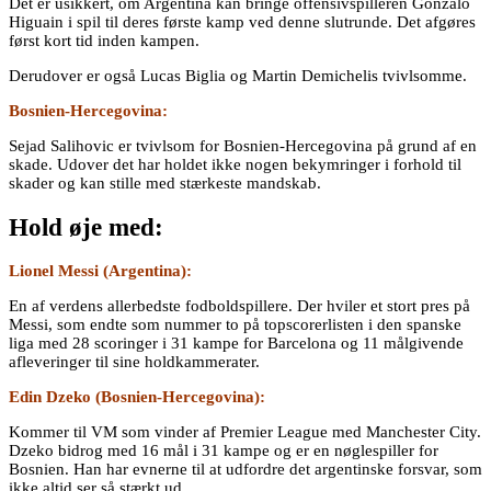
Det er usikkert, om Argentina kan bringe offensivspilleren Gonzalo
Higuain i spil til deres første kamp ved denne slutrunde. Det afgøres
først kort tid inden kampen.
Derudover er også Lucas Biglia og Martin Demichelis tvivlsomme.
Bosnien-Hercegovina:
Sejad Salihovic er tvivlsom for Bosnien-Hercegovina på grund af en
skade. Udover det har holdet ikke nogen bekymringer i forhold til
skader og kan stille med stærkeste mandskab.
Hold øje med:
Lionel Messi (Argentina):
En af verdens allerbedste fodboldspillere. Der hviler et stort pres på
Messi, som endte som nummer to på topscorerlisten i den spanske
liga med 28 scoringer i 31 kampe for Barcelona og 11 målgivende
afleveringer til sine holdkammerater.
Edin Dzeko (Bosnien-Hercegovina):
Kommer til VM som vinder af Premier League med Manchester City.
Dzeko bidrog med 16 mål i 31 kampe og er en nøglespiller for
Bosnien. Han har evnerne til at udfordre det argentinske forsvar, som
ikke altid ser så stærkt ud.