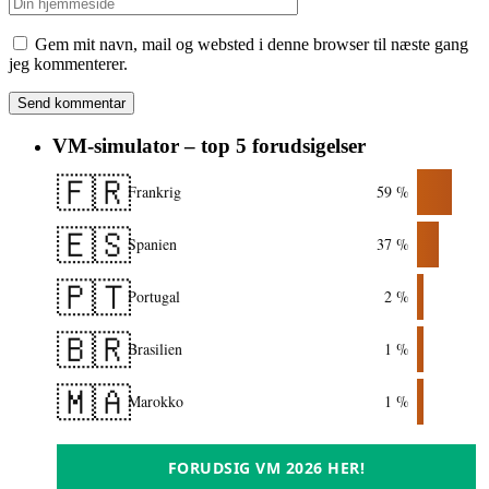
Gem mit navn, mail og websted i denne browser til næste gang
jeg kommenterer.
VM-simulator – top 5 forudsigelser
🇫🇷
Frankrig
59 %
🇪🇸
Spanien
37 %
🇵🇹
Portugal
2 %
🇧🇷
Brasilien
1 %
🇲🇦
Marokko
1 %
FORUDSIG VM 2026 HER!