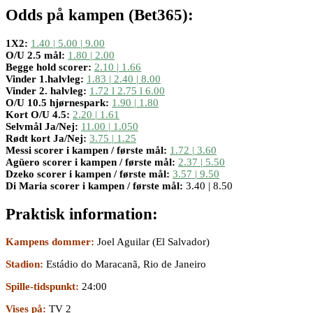
Odds på kampen (Bet365):
1X2:
1.40 | 5.00 | 9.00
O/U 2.5 mål:
1.80 | 2.00
Begge hold scorer:
2.10 | 1.66
Vinder 1.halvleg:
1.83 | 2.40 | 8.00
Vinder 2. halvleg:
1.72 l 2.75 l 6.00
O/U 10.5 hjørnespark:
1.90 | 1.80
Kort O/U 4.5:
2.20 | 1.61
Selvmål Ja/Nej:
11.00 | 1.050
Rødt kort Ja/Nej:
3.75 | 1.25
Messi scorer i kampen / første mål:
1.72 | 3.60
Agüero scorer i kampen / første mål:
2.37 | 5.50
Dzeko scorer i kampen / første mål:
3.57 | 9.50
Di Maria scorer i kampen / første mål:
3.40 | 8.50
Praktisk information:
Kampens dommer:
Joel Aguilar (El Salvador)
Stadion:
Estádio do Maracanã, Rio de Janeiro
Spille-tidspunkt:
24:00
Vises på:
TV 2