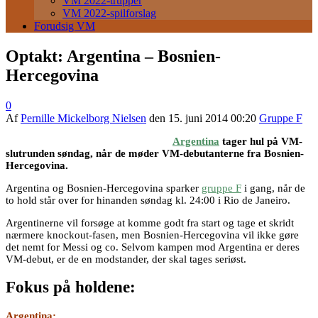
VM 2022-trupper
VM 2022-spilforslag
Forudsig VM
Optakt: Argentina – Bosnien-
Hercegovina
0
Af
Pernille Mickelborg Nielsen
den
15. juni 2014 00:20
Gruppe F
Argentina
tager hul på VM-
slutrunden søndag, når de møder VM-debutanterne fra Bosnien-
Hercegovina.
Argentina og Bosnien-Hercegovina sparker
gruppe F
i gang, når de
to hold står over for hinanden søndag kl. 24:00 i Rio de Janeiro.
Argentinerne vil forsøge at komme godt fra start og tage et skridt
nærmere knockout-fasen, men Bosnien-Hercegovina vil ikke gøre
det nemt for Messi og co. Selvom kampen mod Argentina er deres
VM-debut, er de en modstander, der skal tages seriøst.
Fokus på holdene:
Argentina: