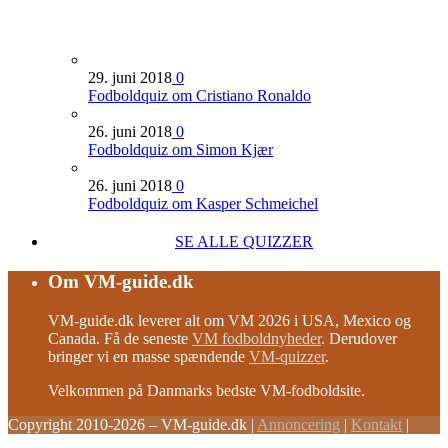
29. juni 2018
0
Fodboldquiz om Cristiano Ronaldo
26. juni 2018
0
Fodboldquiz om Simon Kjær
26. juni 2018
0
Fodboldquiz om Kasper Schmeichel
SE ALLE QUIZZER
Om VM-guide.dk
VM-guide.dk leverer alt om VM 2026 i USA, Mexico og
Canada. Få de seneste
VM fodboldnyheder
. Derudover
bringer vi en masse spændende
VM-quizzer
.
Velkommen på Danmarks bedste VM-fodboldsite.
Copyright 2010-2026 – VM-guide.dk
|
Annoncering
|
Kontakt
|