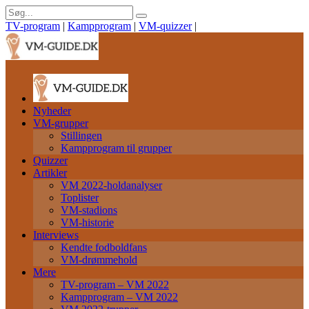
TV-program
|
Kampprogram
|
VM-quizzer
|
Nyheder
VM-grupper
Stillingen
Kampprogram til grupper
Quizzer
Artikler
VM 2022-holdanalyser
Toplister
VM-stadions
VM-historie
Interviews
Kendte fodboldfans
VM-drømmehold
Mere
TV-program – VM 2022
Kampprogram – VM 2022