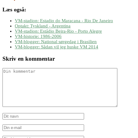
Læs også:
VM-stadion: Estadio do Maracana - Rio De Janeiro
Optakt: Tyskland - Argentina
VM-stadion: Estádio Beira-Rio - Porto Alegre
VM-historie: 1986-2006
VM-blogger: National sørgedag i Brasilien
VM-blogger: Sådan vil jeg huske VM 2014
Skriv en kommentar