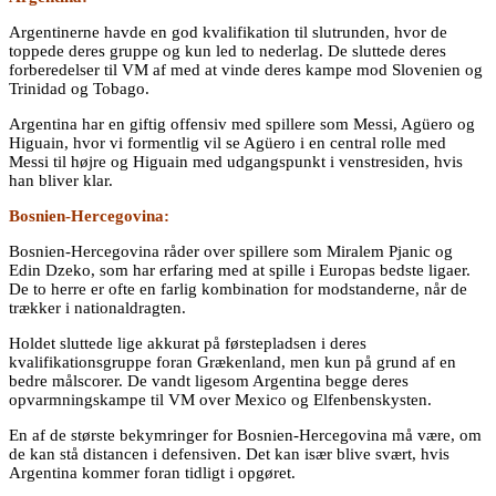
Argentinerne havde en god kvalifikation til slutrunden, hvor de
toppede deres gruppe og kun led to nederlag. De sluttede deres
forberedelser til VM af med at vinde deres kampe mod Slovenien og
Trinidad og Tobago.
Argentina har en giftig offensiv med spillere som Messi, Agüero og
Higuain, hvor vi formentlig vil se Agüero i en central rolle med
Messi til højre og Higuain med udgangspunkt i venstresiden, hvis
han bliver klar.
Bosnien-Hercegovina:
Bosnien-Hercegovina råder over spillere som Miralem Pjanic og
Edin Dzeko, som har erfaring med at spille i Europas bedste ligaer.
De to herre er ofte en farlig kombination for modstanderne, når de
trækker i nationaldragten.
Holdet sluttede lige akkurat på førstepladsen i deres
kvalifikationsgruppe foran Grækenland, men kun på grund af en
bedre målscorer. De vandt ligesom Argentina begge deres
opvarmningskampe til VM over Mexico og Elfenbenskysten.
En af de største bekymringer for Bosnien-Hercegovina må være, om
de kan stå distancen i defensiven. Det kan især blive svært, hvis
Argentina kommer foran tidligt i opgøret.