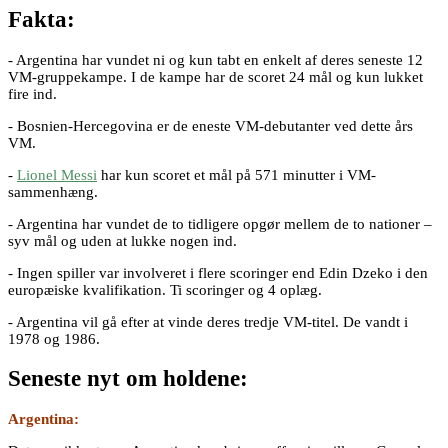
Fakta:
- Argentina har vundet ni og kun tabt en enkelt af deres seneste 12
VM-gruppekampe. I de kampe har de scoret 24 mål og kun lukket
fire ind.
- Bosnien-Hercegovina er de eneste VM-debutanter ved dette års
VM.
-
Lionel Messi
har kun scoret et mål på 571 minutter i VM-
sammenhæng.
- Argentina har vundet de to tidligere opgør mellem de to nationer –
syv mål og uden at lukke nogen ind.
- Ingen spiller var involveret i flere scoringer end Edin Dzeko i den
europæiske kvalifikation. Ti scoringer og 4 oplæg.
- Argentina vil gå efter at vinde deres tredje VM-titel. De vandt i
1978 og 1986.
Seneste nyt om holdene:
Argentina: