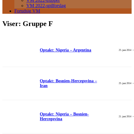
VM 2022-trupper
VM 2022-spilforslag
Forudsig VM
Viser:
Gruppe F
Optakt: Nigeria – Argentina
25. juni 2014
Optakt: Bosnien-Hercegovina –
25. juni 2014
Iran
Optakt: Nigeria – Bosnien-
21. juni 2014
Hercegovina