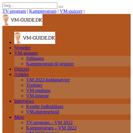
TV-program
|
Kampprogram
|
VM-quizzer
|
Nyheder
VM-grupper
Stillingen
Kampprogram til grupper
Quizzer
Artikler
VM 2022-holdanalyser
Toplister
VM-stadions
VM-historie
Interviews
Kendte fodboldfans
VM-drømmehold
Mere
TV-program – VM 2022
Kampprogram – VM 2022