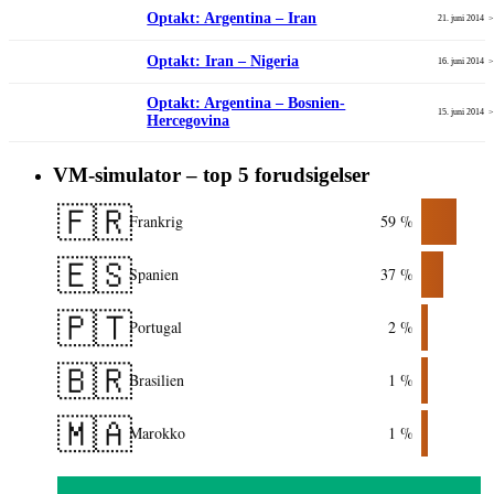
Optakt: Argentina – Iran
21. juni 2014
Optakt: Iran – Nigeria
16. juni 2014
Optakt: Argentina – Bosnien-
15. juni 2014
Hercegovina
VM-simulator – top 5 forudsigelser
🇫🇷
Frankrig
59 %
🇪🇸
Spanien
37 %
🇵🇹
Portugal
2 %
🇧🇷
Brasilien
1 %
🇲🇦
Marokko
1 %