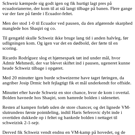
Schweiz kæmpede sig godt igen og fik hurtigt lagt pres på
ecuadorianerne, der kom til at stå langt tilbage på banen. Flere gange
var der fare på færde i Ecuador-feltet.
Men der stod 1-0 til Ecuador ved pausen, da den afgørende skarphed
manglede hos Shaqiri og co.
Til gengæld skulle Schweiz ikke bruge lang tid i anden halvleg, før
udligningen kom. Og igen var det en dødbold, der førte til en
scoring.
Ricardo Rodríguez slog et hjørnespark tæt ind under mål, hvor
Admir Mehmedi, der var blevet skiftet ind i pausen, ugeneret kunne
heade Schweiz tilbage i opgøret.
Med 20 minutter igen burde schweizerne have taget føringen, da
angriber Josip Drmic helt fejlagtigt fik et mål underkendt for offside.
Minuttet efter havde Schweiz en stor chance, hvor de kom i overtal.
Bolden havnede hos Shaqiri, som hamrede bolden i sidenettet.
Resten af kampen forløb uden de store chancer, og det lignede VM-
slutrundens første pointdeling, indtil Haris Seferovic dybt inde i
overtiden dukkede op i feltet og bankede bolden i nettaget til
schweizisk 2-1-sejr.
Derved fik Schweiz vendt endnu en VM-kamp på hovedet, og de