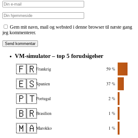
Gem mit navn, mail og websted i denne browser til næste gang
jeg kommenterer.
VM-simulator – top 5 forudsigelser
🇫🇷
Frankrig
59 %
🇪🇸
Spanien
37 %
🇵🇹
Portugal
2 %
🇧🇷
Brasilien
1 %
🇲🇦
Marokko
1 %