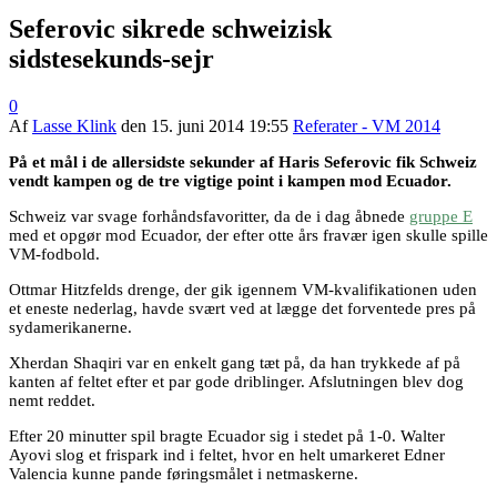
Seferovic sikrede schweizisk
sidstesekunds-sejr
0
Af
Lasse Klink
den
15. juni 2014 19:55
Referater - VM 2014
På et mål i de allersidste sekunder af Haris Seferovic fik Schweiz
vendt kampen og de tre vigtige point i kampen mod Ecuador.
Schweiz var svage forhåndsfavoritter, da de i dag åbnede
gruppe E
med et opgør mod Ecuador, der efter otte års fravær igen skulle spille
VM-fodbold.
Ottmar Hitzfelds drenge, der gik igennem VM-kvalifikationen uden
et eneste nederlag, havde svært ved at lægge det forventede pres på
sydamerikanerne.
Xherdan Shaqiri var en enkelt gang tæt på, da han trykkede af på
kanten af feltet efter et par gode driblinger. Afslutningen blev dog
nemt reddet.
Efter 20 minutter spil bragte Ecuador sig i stedet på 1-0. Walter
Ayovi slog et frispark ind i feltet, hvor en helt umarkeret Edner
Valencia kunne pande føringsmålet i netmaskerne.