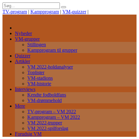
TV-program
|
Kampprogram
|
VM-quizzer
|
Nyheder
VM-grupper
Stillingen
Kampprogram til grupper
Quizzer
Artikler
VM 2022-holdanalyser
Toplister
VM-stadions
VM-historie
Interviews
Kendte fodboldfans
VM-drømmehold
Mere
TV-program – VM 2022
Kampprogram – VM 2022
VM 2022-trupper
VM 2022-spilforslag
Forudsig VM