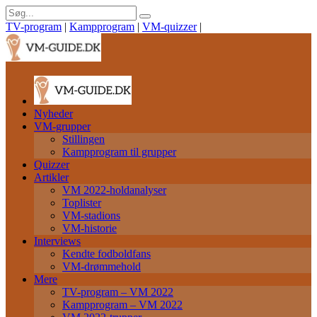
TV-program
|
Kampprogram
|
VM-quizzer
|
Nyheder
VM-grupper
Stillingen
Kampprogram til grupper
Quizzer
Artikler
VM 2022-holdanalyser
Toplister
VM-stadions
VM-historie
Interviews
Kendte fodboldfans
VM-drømmehold
Mere
TV-program – VM 2022
Kampprogram – VM 2022