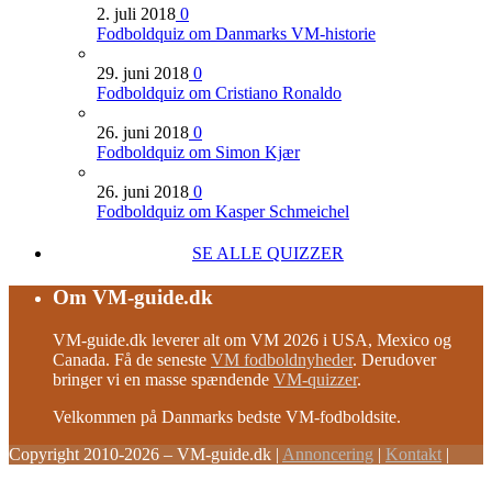
2. juli 2018
0
Fodboldquiz om Danmarks VM-historie
29. juni 2018
0
Fodboldquiz om Cristiano Ronaldo
26. juni 2018
0
Fodboldquiz om Simon Kjær
26. juni 2018
0
Fodboldquiz om Kasper Schmeichel
SE ALLE QUIZZER
Om VM-guide.dk
VM-guide.dk leverer alt om VM 2026 i USA, Mexico og
Canada. Få de seneste
VM fodboldnyheder
. Derudover
bringer vi en masse spændende
VM-quizzer
.
Velkommen på Danmarks bedste VM-fodboldsite.
Copyright 2010-2026 – VM-guide.dk
|
Annoncering
|
Kontakt
|