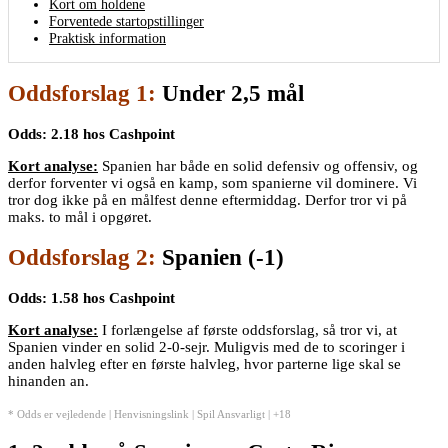
Kort om holdene
Forventede startopstillinger
Praktisk information
Oddsforslag 1:
Under 2,5 mål
Odds: 2.18 hos Cashpoint
Kort analyse:
Spanien har både en solid defensiv og offensiv, og
derfor forventer vi også en kamp, som spanierne vil dominere. Vi
tror dog ikke på en målfest denne eftermiddag. Derfor tror vi på
maks. to mål i opgøret.
Oddsforslag 2:
Spanien (-1)
Odds: 1.58 hos Cashpoint
Kort analyse:
I forlængelse af første oddsforslag, så tror vi, at
Spanien vinder en solid 2-0-sejr. Muligvis med de to scoringer i
anden halvleg efter en første halvleg, hvor parterne lige skal se
hinanden an.
* Odds er vejledende | Henvisningslink | Spil Ansvarligt | +18