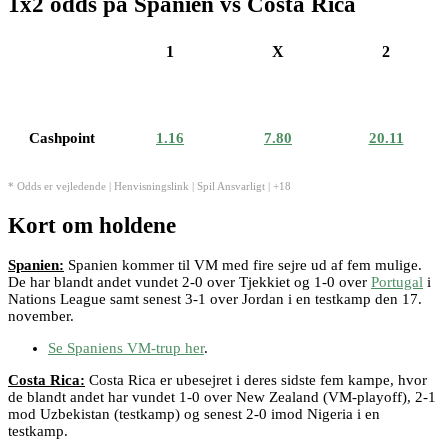
1x2 odds på Spanien vs Costa Rica
1
X
2
Cashpoint
1.16
7.80
20.11
* Odds er vejledende | Henvisningslink | Spil Ansvarligt | +18
Kort om holdene
Spanien:
Spanien kommer til VM med fire sejre ud af fem mulige.
De har blandt andet vundet 2-0 over Tjekkiet og 1-0 over
Portugal
i
Nations League samt senest 3-1 over Jordan i en testkamp den 17.
november.
Se Spaniens VM-trup her
.
Costa Rica:
Costa Rica er ubesejret i deres sidste fem kampe, hvor
de blandt andet har vundet 1-0 over New Zealand (VM-playoff), 2-1
mod Uzbekistan (testkamp) og senest 2-0 imod Nigeria i en
testkamp.