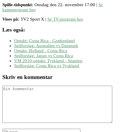
Spille-tidspunkt:
Onsdag den 22. november 17:00 |
Se
kampprogram her
.
Vises på:
TV2 Sport X |
Se TV-program her
.
Læs også:
Optakt: Costa Rica - Grækenland
Spilforslag: Australien vs Danmark
Optakt: Holland - Costa Rica
Spilforslag: Japan vs Costa Rica
VM 2010-optakt: Tyskland - Spanien
Spilforslag: Costa Rica vs Tyskland
Skriv en kommentar