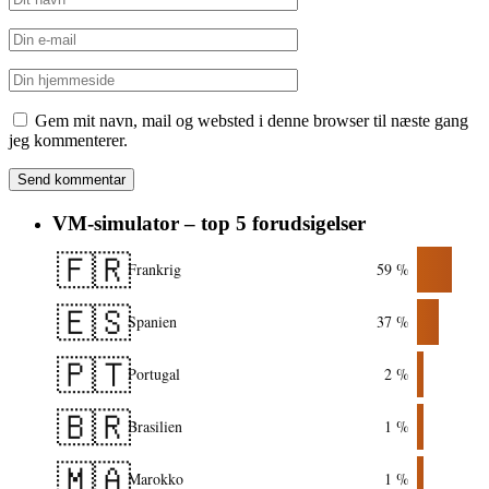
Gem mit navn, mail og websted i denne browser til næste gang
jeg kommenterer.
VM-simulator – top 5 forudsigelser
🇫🇷
Frankrig
59 %
🇪🇸
Spanien
37 %
🇵🇹
Portugal
2 %
🇧🇷
Brasilien
1 %
🇲🇦
Marokko
1 %