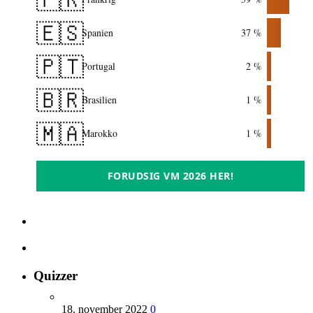
🇪🇸
Spanien
37 %
🇵🇹
Portugal
2 %
🇧🇷
Brasilien
1 %
🇲🇦
Marokko
1 %
FORUDSIG VM 2026 HER!
Quizzer
18. november 2022
0