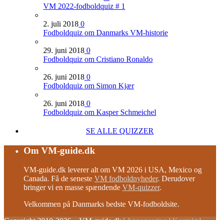
VM 2022-fodboldquiz # 1
2. juli 2018
0
Fodboldquiz om Danmarks VM-historie
29. juni 2018
0
Fodboldquiz om Cristiano Ronaldo
26. juni 2018
0
Fodboldquiz om Simon Kjær
26. juni 2018
0
Fodboldquiz om Kasper Schmeichel
SE ALLE QUIZZER
Om VM-guide.dk
VM-guide.dk leverer alt om VM 2026 i USA, Mexico og
Canada. Få de seneste
VM fodboldnyheder
. Derudover
bringer vi en masse spændende
VM-quizzer
.
Velkommen på Danmarks bedste VM-fodboldsite.