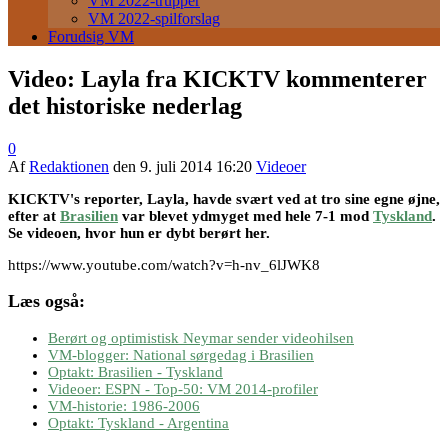
VM 2022-trupper
VM 2022-spilforslag
Forudsig VM
Video: Layla fra KICKTV kommenterer
det historiske nederlag
0
Af
Redaktionen
den
9. juli 2014 16:20
Videoer
KICKTV's reporter, Layla, havde svært ved at tro sine egne øjne,
efter at
Brasilien
var blevet ydmyget med hele 7-1 mod
Tyskland
.
Se videoen, hvor hun er dybt berørt her.
https://www.youtube.com/watch?v=h-nv_6lJWK8
Læs også:
Berørt og optimistisk Neymar sender videohilsen
VM-blogger: National sørgedag i Brasilien
Optakt: Brasilien - Tyskland
Videoer: ESPN - Top-50: VM 2014-profiler
VM-historie: 1986-2006
Optakt: Tyskland - Argentina