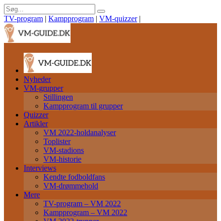
TV-program
|
Kampprogram
|
VM-quizzer
|
Nyheder
VM-grupper
Stillingen
Kampprogram til grupper
Quizzer
Artikler
VM 2022-holdanalyser
Toplister
VM-stadions
VM-historie
Interviews
Kendte fodboldfans
VM-drømmehold
Mere
TV-program – VM 2022
Kampprogram – VM 2022