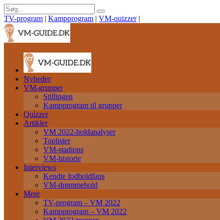
TV-program
|
Kampprogram
|
VM-quizzer
|
Nyheder
VM-grupper
Stillingen
Kampprogram til grupper
Quizzer
Artikler
VM 2022-holdanalyser
Toplister
VM-stadions
VM-historie
Interviews
Kendte fodboldfans
VM-drømmehold
Mere
TV-program – VM 2022
Kampprogram – VM 2022