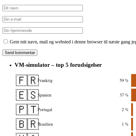
Gem mit navn, mail og websted i denne browser til næste gang j
VM-simulator – top 5 forudsigelser
🇫🇷
Frankrig
59 %
🇪🇸
Spanien
37 %
🇵🇹
Portugal
2 %
🇧🇷
Brasilien
1 %