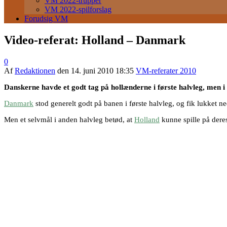
VM 2022-trupper
VM 2022-spilforslag
Forudsig VM
Video-referat: Holland – Danmark
0
Af
Redaktionen
den
14. juni 2010 18:35
VM-referater 2010
Danskerne havde et godt tag på hollænderne i første halvleg, men 
Danmark
stod generelt godt på banen i første halvleg, og fik lukket ned
Men et selvmål i anden halvleg betød, at
Holland
kunne spille på deres