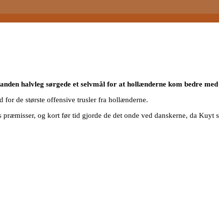
i anden halvleg sørgede et selvmål for at hollænderne kom bedre med
 for de største offensive trusler fra hollænderne.
 præmisser, og kort før tid gjorde de det onde ved danskerne, da Kuyt sco