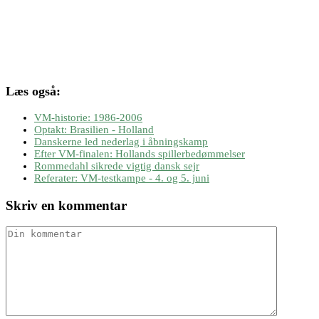
Læs også:
VM-historie: 1986-2006
Optakt: Brasilien - Holland
Danskerne led nederlag i åbningskamp
Efter VM-finalen: Hollands spillerbedømmelser
Rommedahl sikrede vigtig dansk sejr
Referater: VM-testkampe - 4. og 5. juni
Skriv en kommentar