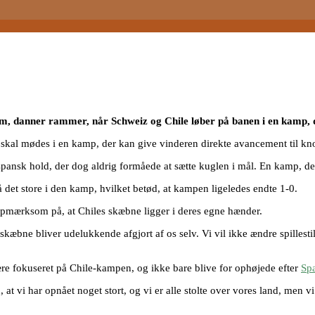
om, danner rammer, når Schweiz og Chile løber på banen i en kamp, 
 skal mødes i en kamp, der kan give vinderen direkte avancement til k
pansk hold, der dog aldrig formåede at sætte kuglen i mål. En kamp, der
det store i den kamp, hvilket betød, at kampen ligeledes endte 1-0.
mærksom på, at Chiles skæbne ligger i deres egne hænder.
skæbne bliver udelukkende afgjort af os selv. Vi vil ikke ændre spillest
være fokuseret på Chile-kampen, og ikke bare blive for ophøjede efter
Sp
d, at vi har opnået noget stort, og vi er alle stolte over vores land, men v