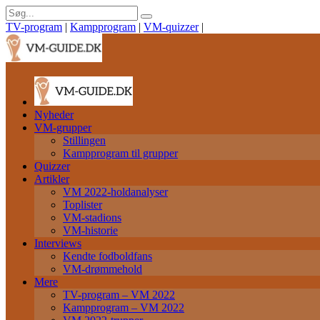
TV-program
|
Kampprogram
|
VM-quizzer
|
Nyheder
VM-grupper
Stillingen
Kampprogram til grupper
Quizzer
Artikler
VM 2022-holdanalyser
Toplister
VM-stadions
VM-historie
Interviews
Kendte fodboldfans
VM-drømmehold
Mere
TV-program – VM 2022
Kampprogram – VM 2022