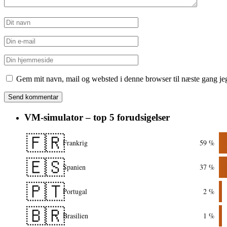
Gem mit navn, mail og websted i denne browser til næste gang j
VM-simulator – top 5 forudsigelser
🇫🇷
Frankrig
59 %
🇪🇸
Spanien
37 %
🇵🇹
Portugal
2 %
🇧🇷
Brasilien
1 %