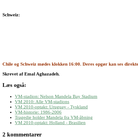
Schweiz:
Chile og Schweiz mødes klokken 16:00. Deres opgør kan ses direkt
Skrevet af Emal Aghazadeh.
Læs også:
VM-stadion: Nelson Mandela Bay Stadium
VM 2010: Alle VM-stadions
VM 2010-optakt: Uruguay - Tyskland
VM-historie: 1986-2006
Tragedie holder Mandela fra VM-åbning
VM 2010-optakt: Holland - Brasilien
2 kommentarer