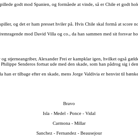
illede godt mod Spanien, og formåede at vinde, så er Chile et godt hold
piller, og det er ham presset hviler på. Hvis Chile skal formå at score 
fremragende mod David Villa og co., da han sammen med sit forsvar hold
 og stjerneangriber, Alexander Frei er kampklar igen, hvilket også gæl
 er Philippe Senderos fortsat ude med den skade, som han pådrog sig i de
 han er tilbage efter en skade, mens Jorge Valdivia er henvist til bænk
Bravo
Isla - Medel - Ponce - Vidal
Carmona - Millar
Sanchez - Fernandez - Beausejour