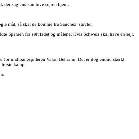
, der sagtens kan hive sejren hjem.
nogle mål, så skal de komme fra Sanchez’ støvler.
te Spanien fra sølvfadet og målene. Hvis Schweiz skal have en sejr,
der for midtbanespilleren Valon Behrami. Det er dog endnu stærkt
n første kamp.
en.