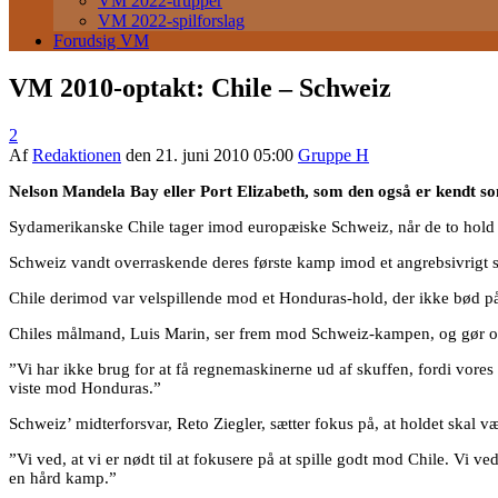
VM 2022-trupper
VM 2022-spilforslag
Forudsig VM
VM 2010-optakt: Chile – Schweiz
2
Af
Redaktionen
den
21. juni 2010 05:00
Gruppe H
Nelson Mandela Bay eller Port Elizabeth, som den også er kendt s
Sydamerikanske Chile tager imod europæiske Schweiz, når de to hold
Schweiz vandt overraskende deres første kamp imod et angrebsivrigt s
Chile derimod var velspillende mod et Honduras-hold, der ikke bød på 
Chiles målmand, Luis Marin, ser frem mod Schweiz-kampen, og gør op
”Vi har ikke brug for at få regnemaskinerne ud af skuffen, fordi vores 
viste mod Honduras.”
Schweiz’ midterforsvar, Reto Ziegler, sætter fokus på, at holdet skal 
”Vi ved, at vi er nødt til at fokusere på at spille godt mod Chile. Vi ve
en hård kamp.”