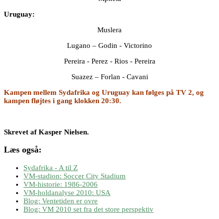
Uruguay:
Muslera
Lugano – Godin - Victorino
Pereira - Perez - Rios - Pereira
Suazez – Forlan - Cavani
Kampen mellem Sydafrika og Uruguay kan følges på TV 2, og
kampen fløjtes i gang klokken 20:30.
Skrevet af Kasper Nielsen.
Læs også:
Sydafrika - A til Z
VM-stadion: Soccer City Stadium
VM-historie: 1986-2006
VM-holdanalyse 2010: USA
Blog: Ventetiden er ovre
Blog: VM 2010 set fra det store perspektiv