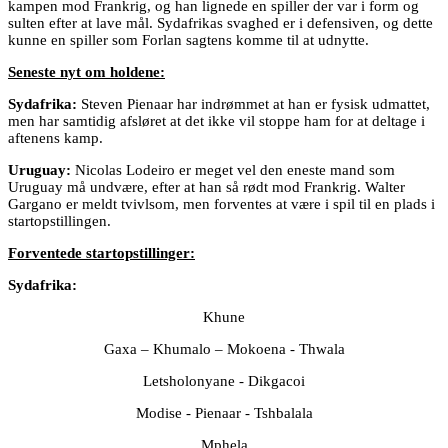
kampen mod Frankrig, og han lignede en spiller der var i form og
sulten efter at lave mål. Sydafrikas svaghed er i defensiven, og dette
kunne en spiller som Forlan sagtens komme til at udnytte.
Seneste nyt om holdene:
Sydafrika:
Steven Pienaar har indrømmet at han er fysisk udmattet,
men har samtidig afsløret at det ikke vil stoppe ham for at deltage i
aftenens kamp.
Uruguay:
Nicolas Lodeiro er meget vel den eneste mand som
Uruguay må undvære, efter at han så rødt mod Frankrig. Walter
Gargano er meldt tvivlsom, men forventes at være i spil til en plads i
startopstillingen.
Forventede startopstillinger:
Sydafrika:
Khune
Gaxa – Khumalo – Mokoena - Thwala
Letsholonyane - Dikgacoi
Modise - Pienaar - Tshbalala
Mphela