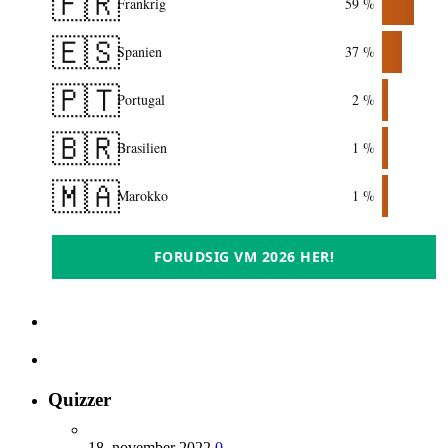
🇫🇷
Frankrig
59 %
🇪🇸
Spanien
37 %
🇵🇹
Portugal
2 %
🇧🇷
Brasilien
1 %
🇲🇦
Marokko
1 %
FORUDSIG VM 2026 HER!
Quizzer
18. november 2022
0