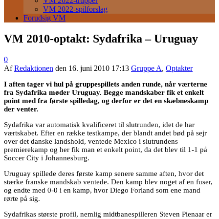
VM 2022-trupper
VM 2022-spilforslag
Forudsig VM
VM 2010-optakt: Sydafrika – Uruguay
0
Af
Redaktionen
den
16. juni 2010 17:13
Gruppe A
,
Optakter
I aften tager vi hul på gruppespillets anden runde, når værterne
fra Sydafrika møder Uruguay. Begge mandskaber fik et enkelt
point med fra første spilledag, og derfor er det en skæbneskamp
der venter.
Sydafrika var automatisk kvalificeret til slutrunden, idet de har
værtskabet. Efter en række testkampe, der blandt andet bød på sejr
over det danske landshold, ventede Mexico i slutrundens
premierekamp og her fik man et enkelt point, da det blev til 1-1 på
Soccer City i Johannesburg.
Uruguay spillede deres første kamp senere samme aften, hvor det
stærke franske mandskab ventede. Den kamp blev noget af en fuser,
og endte med 0-0 i en kamp, hvor Diego Forland som ene mand
rørte på sig.
Sydafrikas største profil, nemlig midtbanespilleren Steven Pienaar er