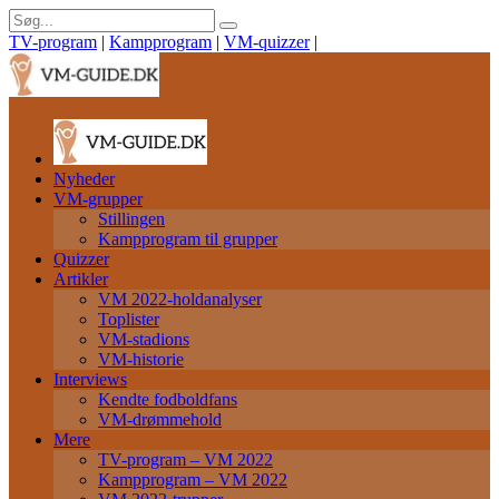
TV-program
|
Kampprogram
|
VM-quizzer
|
Nyheder
VM-grupper
Stillingen
Kampprogram til grupper
Quizzer
Artikler
VM 2022-holdanalyser
Toplister
VM-stadions
VM-historie
Interviews
Kendte fodboldfans
VM-drømmehold
Mere
TV-program – VM 2022
Kampprogram – VM 2022