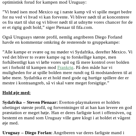
optimistisk forud for kampen mod Uruguay:
”Vi brød isen mod Mexico og i næste kamp vil vi spille meget bedre
for nu ved vi hvad vi kan forvente. Vi bliver nødt til at koncentrere
os fra start til slut og vi bliver nødt til at udnytte vores chancer for de
er et rigtig godt hold,” siger Pienaar til fifa.com.
Også Uruguays største profil, nemlig angriberen Diego Forland
havde en kommentar omkring de resterende to gruppekampe:
”Alle kampe er svære og nu møder vi Sydafrika, derefter Mexico. Vi
ved det bliver to svære kampe og to forskellige kampe, men
forhåbentligt kan vi løfte vores spil og få mere kontrol over bolden
set i forhold til kampen mod
Frankrig
. På den måde har vi
muligheden for at spille bolden mere rundt og få modstanderen til at
løbe mere. Sydafrika er et hold med gode og hurtige spillere der er
mestre i kontraangreb, så vi skal være meget forsigtige.”
Hold øje med:
Sydafrika – Steven Pienaar:
Everton-playmakeren er holdets
ubetinget største profil, og forventninger til at han kan levere en god
præstation er meget høje. Han er deres farligste kort i offensiven, og
bestemt en mand som Uruguay ville gøre klogt i at holdet et vågent
øje med.
Uruguay – Diego Forlan:
Angriberen var deres farligste mand i