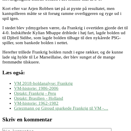
Kort efter var Arjen Robben tæt på at pynte på resultatet, men
kantspilleren måtte se sit forsøg ramme overliggeren og ryge ud i
spil igen.
I stedet blev ydmygelsen værre, da Frankrig i overtiden gjorde det til
4-0. Indskiftede Kylian Mbappe driblede i høj fart, lagde bolden ud
til Djibril Sidibe, som lagde bolden tilbage til den nykårede PSG-
spiller, som bankede bolden i nettet.
Herefter trillede Frankrig bolden rundt i egne rækker, og de kunne
lade sig hylde til Le Marseillaise, der blev sunget af de mange
fremmødte tilskuere.
Læs også:
VM 2018-holdanalyse: Frankrig
VM-historie: 1986-2006
Optakt: Frankrig - Peru
Optakt: Brasilien - Holland
VM-historie: 1962-1982
Griezmann og Giroud sparkede Frankrig til VM -…
Skriv en kommentar