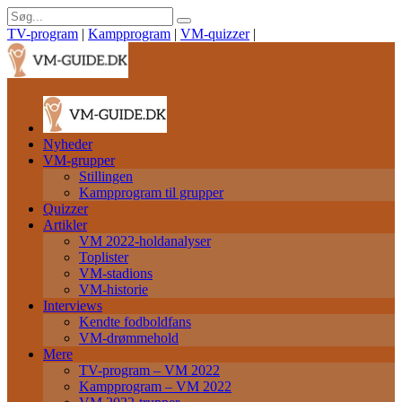
TV-program
|
Kampprogram
|
VM-quizzer
|
Nyheder
VM-grupper
Stillingen
Kampprogram til grupper
Quizzer
Artikler
VM 2022-holdanalyser
Toplister
VM-stadions
VM-historie
Interviews
Kendte fodboldfans
VM-drømmehold
Mere
TV-program – VM 2022
Kampprogram – VM 2022