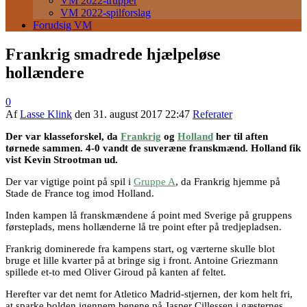
VM 2022-trupper
VM 2022-spilforslag
Forudsig VM
Frankrig smadrede hjælpeløse
hollændere
0
Af
Lasse Klink
den
31. august 2017 22:47
Referater
Der var klasseforskel, da
Frankrig
og
Holland
her til aften
tørnede sammen. 4-0 vandt de suveræne franskmænd. Holland fik
vist Kevin Strootman ud.
Der var vigtige point på spil i
Gruppe A
, da Frankrig hjemme på
Stade de France tog imod Holland.
Inden kampen lå franskmændene á point med Sverige på gruppens
førsteplads, mens hollænderne lå tre point efter på tredjepladsen.
Frankrig dominerede fra kampens start, og værterne skulle blot
bruge et lille kvarter på at bringe sig i front. Antoine Griezmann
spillede et-to med Oliver Giroud på kanten af feltet.
Herefter var det nemt for Atletico Madrid-stjernen, der kom helt fri,
at sparke bolden igennem benene på Jasper Cillessen i gæsternes