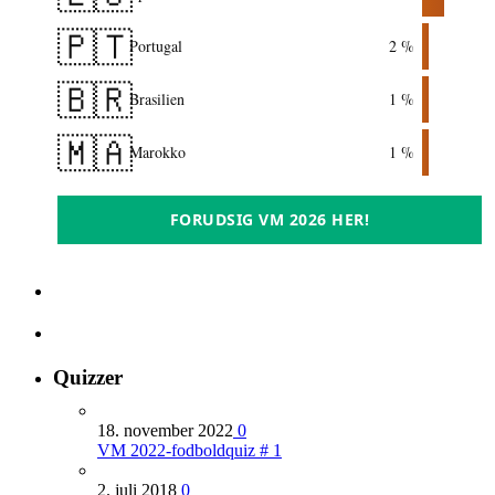
🇵🇹
Portugal
2 %
🇧🇷
Brasilien
1 %
🇲🇦
Marokko
1 %
FORUDSIG VM 2026 HER!
Quizzer
18. november 2022
0
VM 2022-fodboldquiz # 1
2. juli 2018
0