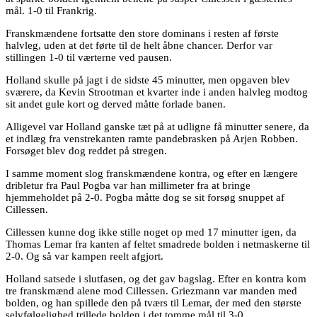
mål. 1-0 til Frankrig.
Franskmændene fortsatte den store dominans i resten af første
halvleg, uden at det førte til de helt åbne chancer. Derfor var
stillingen 1-0 til værterne ved pausen.
Holland skulle på jagt i de sidste 45 minutter, men opgaven blev
sværere, da Kevin Strootman et kvarter inde i anden halvleg modtog
sit andet gule kort og derved måtte forlade banen.
Alligevel var Holland ganske tæt på at udligne få minutter senere, da
et indlæg fra venstrekanten ramte pandebrasken på Arjen Robben.
Forsøget blev dog reddet på stregen.
I samme moment slog franskmændene kontra, og efter en længere
dribletur fra Paul Pogba var han millimeter fra at bringe
hjemmeholdet på 2-0. Pogba måtte dog se sit forsøg snuppet af
Cillessen.
Cillessen kunne dog ikke stille noget op med 17 minutter igen, da
Thomas Lemar fra kanten af feltet smadrede bolden i netmaskerne til
2-0. Og så var kampen reelt afgjort.
Holland satsede i slutfasen, og det gav bagslag. Efter en kontra kom
tre franskmænd alene mod Cillessen. Griezmann var manden med
bolden, og han spillede den på tværs til Lemar, der med den største
selvfølgelighed trillede bolden i det tomme mål til 3-0.