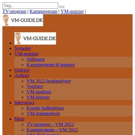
TV-program
|
Kampprogram
|
VM-quizzer
|
Nyheder
VM-grupper
Stillingen
Kampprogram til grupper
Quizzer
Artikler
VM 2022-holdanalyser
Toplister
VM-stadions
VM-historie
Interviews
Kendte fodboldfans
VM-drømmehold
Mere
TV-program – VM 2022
Kampprogram – VM 2022