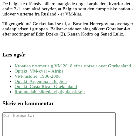
De belgiske offensivspillere manglede dog skarpheden, hvorfor det
endte 2-1, som altså betyder, at Belgien som den europæiske nation -
udover værterne fra Rusland - er VM-klar.
Til gengæld må Grækenland se til, at Bosnien-Hercegovina overtager
andenpladsen i gruppen. Balkan-nationen slog sikkert Gibraltar 4-o
efter scoringer af Edin Dzeko (2), Kenan Kodro og Senad Lulic.
Læs også:
Kroatien nærmer sig VM 2018 efter storsejr over Grækenland
Optakt: VM-kval – Afrika
VM-historie: 1986-2006
Optakt: Argentina - Belgien
Optakt: Costa Rica - Grækenland
Rommedahl sikrede vigtig dansk sejr
Skriv en kommentar