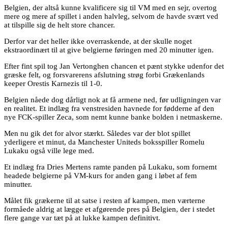
Belgien, der altså kunne kvalificere sig til VM med en sejr, overtog
mere og mere af spillet i anden halvleg, selvom de havde svært ved
at tilspille sig de helt store chancer.
Derfor var det heller ikke overraskende, at der skulle noget
ekstraordinært til at give belgierne føringen med 20 minutter igen.
Efter fint spil tog Jan Vertonghen chancen et pænt stykke udenfor det
græske felt, og forsvarerens afslutning strøg forbi Grækenlands
keeper Orestis Karnezis til 1-0.
Belgien nåede dog dårligt nok at få armene ned, før udligningen var
en realitet. Et indlæg fra venstresiden havnede for fødderne af den
nye FCK-spiller Zeca, som nemt kunne banke bolden i netmaskerne.
Men nu gik det for alvor stærkt. Således var der blot spillet
yderligere et minut, da Manchester Uniteds boksspiller Romelu
Lukaku også ville lege med.
Et indlæg fra Dries Mertens ramte panden på Lukaku, som fornemt
headede belgierne på VM-kurs for anden gang i løbet af fem
minutter.
Målet fik grækerne til at satse i resten af kampen, men værterne
formåede aldrig at lægge et afgørende pres på Belgien, der i stedet
flere gange var tæt på at lukke kampen definitivt.