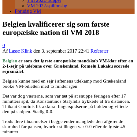
VM 2022-trupper
VM 2022-spilforslag
Forudsig VM
Belgien kvalificerer sig som første
europæiske nation til VM 2018
0
Af
Lasse Klink
den
3. september 2017 22:41
Referater
Belgien
er som det første europæiske mandskab VM-klar efter en
2-1-sejr på udebane over Grækenland. Romelu Lukaku scorede
sejrsmålet.
Belgien kunne med en sejr i aftenens udekamp mod Grækenland
booke VM-billetten med to runder igen.
Det var dog værterne, som var tæt på at snuppe føringen efter 17
minutters spil, da Konstantinos Stafylidis trykkede af fra distancen.
Thibaut Courtois fik akkurat fingerspidserne på bolden og viftede
den på stolpen. Stadig 0-0.
Trods flere tilnærmelser i begge ender manglede den afgørende
skarphed før pausen, hvorfor stillingen var 0-0 efter de første 45
minutter.