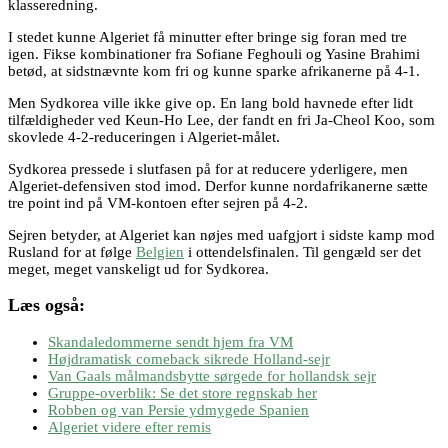
klasseredning.
I stedet kunne Algeriet få minutter efter bringe sig foran med tre
igen. Fikse kombinationer fra Sofiane Feghouli og Yasine Brahimi
betød, at sidstnævnte kom fri og kunne sparke afrikanerne på 4-1.
Men Sydkorea ville ikke give op. En lang bold havnede efter lidt
tilfældigheder ved Keun-Ho Lee, der fandt en fri Ja-Cheol Koo, som
skovlede 4-2-reduceringen i Algeriet-målet.
Sydkorea pressede i slutfasen på for at reducere yderligere, men
Algeriet-defensiven stod imod. Derfor kunne nordafrikanerne sætte
tre point ind på VM-kontoen efter sejren på 4-2.
Sejren betyder, at Algeriet kan nøjes med uafgjort i sidste kamp mod
Rusland for at følge
Belgien
i ottendelsfinalen. Til gengæld ser det
meget, meget vanskeligt ud for Sydkorea.
Læs også:
Skandaledommerne sendt hjem fra VM
Højdramatisk comeback sikrede Holland-sejr
Van Gaals målmandsbytte sørgede for hollandsk sejr
Gruppe-overblik: Se det store regnskab her
Robben og van Persie ydmygede Spanien
Algeriet videre efter remis