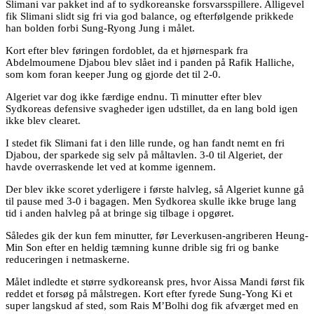
Slimani var pakket ind af to sydkoreanske forsvarsspillere. Alligevel
fik Slimani slidt sig fri via god balance, og efterfølgende prikkede
han bolden forbi Sung-Ryong Jung i målet.
Kort efter blev føringen fordoblet, da et hjørnespark fra
Abdelmoumene Djabou blev slået ind i panden på Rafik Halliche,
som kom foran keeper Jung og gjorde det til 2-0.
Algeriet var dog ikke færdige endnu. Ti minutter efter blev
Sydkoreas defensive svagheder igen udstillet, da en lang bold igen
ikke blev clearet.
I stedet fik Slimani fat i den lille runde, og han fandt nemt en fri
Djabou, der sparkede sig selv på måltavlen. 3-0 til Algeriet, der
havde overraskende let ved at komme igennem.
Der blev ikke scoret yderligere i første halvleg, så Algeriet kunne gå
til pause med 3-0 i bagagen. Men Sydkorea skulle ikke bruge lang
tid i anden halvleg på at bringe sig tilbage i opgøret.
Således gik der kun fem minutter, før Leverkusen-angriberen Heung-
Min Son efter en heldig tæmning kunne drible sig fri og banke
reduceringen i netmaskerne.
Målet indledte et større sydkoreansk pres, hvor Aissa Mandi først fik
reddet et forsøg på målstregen. Kort efter fyrede Sung-Yong Ki et
super langskud af sted, som Rais M’Bolhi dog fik afværget med en