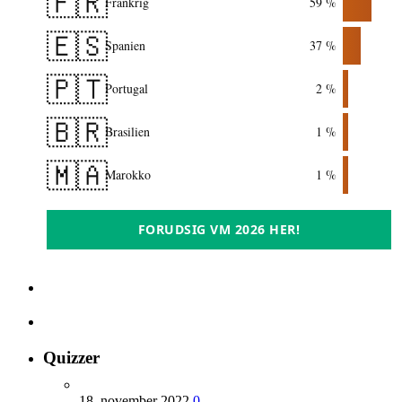
🇫🇷
Frankrig
59 %
🇪🇸
Spanien
37 %
🇵🇹
Portugal
2 %
🇧🇷
Brasilien
1 %
🇲🇦
Marokko
1 %
FORUDSIG VM 2026 HER!
Quizzer
18. november 2022
0