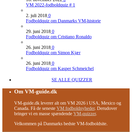
VM 2022-fodboldquiz # 1
2. juli 2018
0
Fodboldquiz om Danmarks VM-historie
29. juni 2018
0
Fodboldquiz om Cristiano Ronaldo
26. juni 2018
0
Fodboldquiz om Simon Kjær
26. juni 2018
0
Fodboldquiz om Kasper Schmeichel
SE ALLE QUIZZER
Om VM-guide.dk
VM-guide.dk leverer alt om VM 2026 i USA, Mexico og
Canada. Få de seneste
VM fodboldnyheder
. Derudover
bringer vi en masse spændende
VM-quizzer
.
Velkommen på Danmarks bedste VM-fodboldsite.