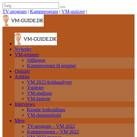
TV-program
|
Kampprogram
|
VM-quizzer
|
Nyheder
VM-grupper
Stillingen
Kampprogram til grupper
Quizzer
Artikler
VM 2022-holdanalyser
Toplister
VM-stadions
VM-historie
Interviews
Kendte fodboldfans
VM-drømmehold
Mere
TV-program – VM 2022
Kampprogram – VM 2022