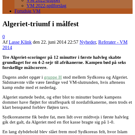
VM 2022-trupper
VM 2022-spilforslag
Forudsig VM
Algeriet-triumf i målfest
0
Af
Lasse Klink
den
22. juni 2014 22:57
Nyheder
,
Referater - VM
2014
Tre Algeriet-scoringer på 12 minutter i første halvleg skabte
grundlaget for en 4-2-sejr til afrikanerne. Kampen bød på seks
forskellige målscorere.
Dagens andet opgør i
gruppe H
stod mellem Sydkorea og Algeriet.
Sidstnævnte ville være færdige ved VM-slutrunden, hvis aftenens
kamp endte med et nederlag.
Algeriet startede bedst, og efter blot to minutter burde kampens
dommer have fløjtet for straffespark til nordafrikanerne, men trods et
klart benspænd forblev fløjten tavs.
Sydkoreanerne fik bedre fat, men lidt over midtvejs i første halvleg
gik det galt, da Algeriet med en flot kasse bragte sig på 1-0.
En lang dybdebold blev slået frem mod Sydkoreas felt, hvor Islam