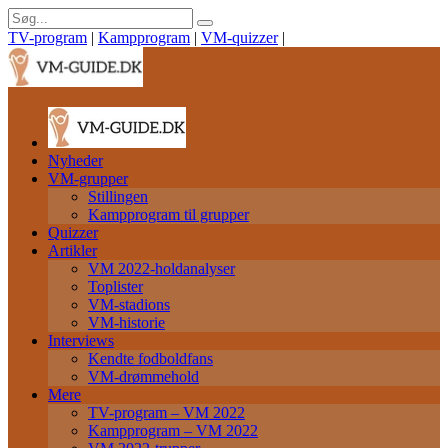
TV-program
|
Kampprogram
|
VM-quizzer
|
Nyheder
VM-grupper
Stillingen
Kampprogram til grupper
Quizzer
Artikler
VM 2022-holdanalyser
Toplister
VM-stadions
VM-historie
Interviews
Kendte fodboldfans
VM-drømmehold
Mere
TV-program – VM 2022
Kampprogram – VM 2022