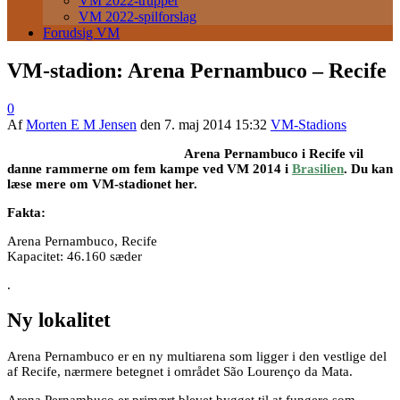
VM 2022-trupper
VM 2022-spilforslag
Forudsig VM
VM-stadion: Arena Pernambuco – Recife
0
Af
Morten E M Jensen
den
7. maj 2014 15:32
VM-Stadions
Arena Pernambuco i Recife vil
danne rammerne om fem kampe ved VM 2014 i
Brasilien
. Du kan
læse mere om VM-stadionet her.
Fakta:
Arena Pernambuco, Recife
Kapacitet: 46.160 sæder
.
Ny lokalitet
Arena Pernambuco er en ny multiarena som ligger i den vestlige del
af Recife, nærmere betegnet i området São Lourenço da Mata.