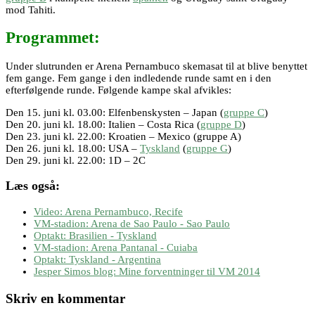
mod Tahiti.
Programmet:
Under slutrunden er Arena Pernambuco skemasat til at blive benyttet
fem gange. Fem gange i den indledende runde samt en i den
efterfølgende runde. Følgende kampe skal afvikles:
Den 15. juni kl. 03.00: Elfenbenskysten – Japan (
gruppe C
)
Den 20. juni kl. 18.00: Italien – Costa Rica (
gruppe D
)
Den 23. juni kl. 22.00: Kroatien – Mexico (gruppe A)
Den 26. juni kl. 18.00: USA –
Tyskland
(
gruppe G
)
Den 29. juni kl. 22.00: 1D – 2C
Læs også:
Video: Arena Pernambuco, Recife
VM-stadion: Arena de Sao Paulo - Sao Paulo
Optakt: Brasilien - Tyskland
VM-stadion: Arena Pantanal - Cuiaba
Optakt: Tyskland - Argentina
Jesper Simos blog: Mine forventninger til VM 2014
Skriv en kommentar