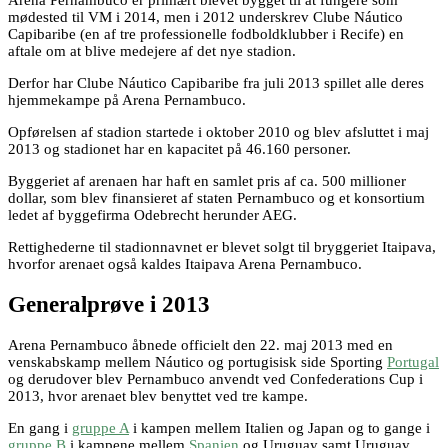
Arena Pernambuco er primært blevet bygget til at fungere som
mødested til VM i 2014, men i 2012 underskrev Clube Náutico
Capibaribe (en af tre professionelle fodboldklubber i Recife) en
aftale om at blive medejere af det nye stadion.
Derfor har Clube Náutico Capibaribe fra juli 2013 spillet alle deres
hjemmekampe på Arena Pernambuco.
Opførelsen af stadion startede i oktober 2010 og blev afsluttet i maj
2013 og stadionet har en kapacitet på 46.160 personer.
Byggeriet af arenaen har haft en samlet pris af ca. 500 millioner
dollar, som blev finansieret af staten Pernambuco og et konsortium
ledet af byggefirma Odebrecht herunder AEG.
Rettighederne til stadionnavnet er blevet solgt til bryggeriet Itaipava,
hvorfor arenaet også kaldes Itaipava Arena Pernambuco.
Generalprøve i 2013
Arena Pernambuco åbnede officielt den 22. maj 2013 med en
venskabskamp mellem Náutico og portugisisk side Sporting
Portugal
og derudover blev Pernambuco anvendt ved Confederations Cup i
2013, hvor arenaet blev benyttet ved tre kampe.
En gang i
gruppe A
i kampen mellem Italien og Japan og to gange i
gruppe B
i kampene mellem
Spanien
og Uruguay samt Uruguay