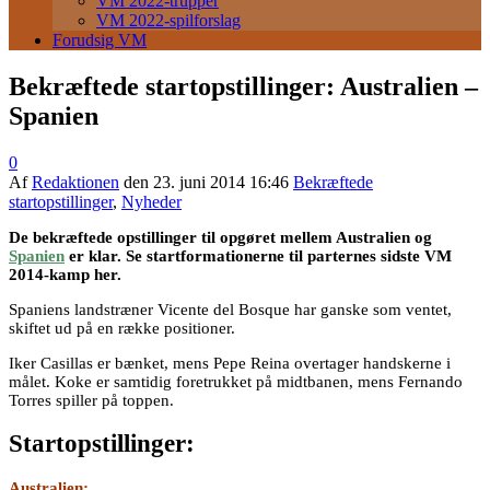
VM 2022-trupper
VM 2022-spilforslag
Forudsig VM
Bekræftede startopstillinger: Australien –
Spanien
0
Af
Redaktionen
den
23. juni 2014 16:46
Bekræftede
startopstillinger
,
Nyheder
De bekræftede opstillinger til opgøret mellem Australien og
Spanien
er klar. Se startformationerne til parternes sidste VM
2014-kamp her.
Spaniens landstræner Vicente del Bosque har ganske som ventet,
skiftet ud på en række positioner.
Iker Casillas er bænket, mens Pepe Reina overtager handskerne i
målet. Koke er samtidig foretrukket på midtbanen, mens Fernando
Torres spiller på toppen.
Startopstillinger:
Australien: