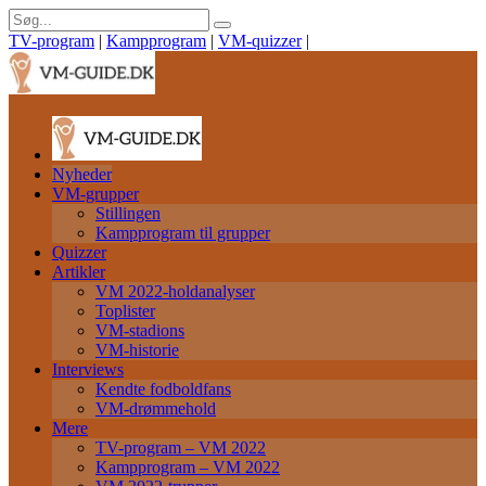
TV-program
|
Kampprogram
|
VM-quizzer
|
Nyheder
VM-grupper
Stillingen
Kampprogram til grupper
Quizzer
Artikler
VM 2022-holdanalyser
Toplister
VM-stadions
VM-historie
Interviews
Kendte fodboldfans
VM-drømmehold
Mere
TV-program – VM 2022
Kampprogram – VM 2022