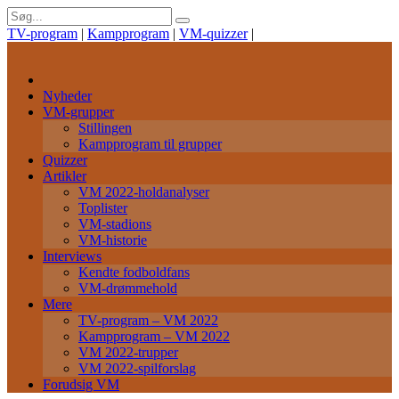
TV-program
|
Kampprogram
|
VM-quizzer
|
Nyheder
VM-grupper
Stillingen
Kampprogram til grupper
Quizzer
Artikler
VM 2022-holdanalyser
Toplister
VM-stadions
VM-historie
Interviews
Kendte fodboldfans
VM-drømmehold
Mere
TV-program – VM 2022
Kampprogram – VM 2022
VM 2022-trupper
VM 2022-spilforslag
Forudsig VM