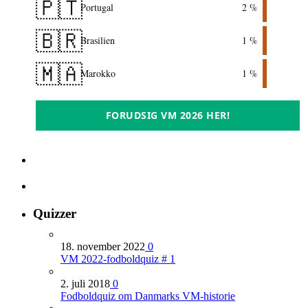
🇵🇹
Portugal
2 %
🇧🇷
Brasilien
1 %
🇲🇦
Marokko
1 %
FORUDSIG VM 2026 HER!
Quizzer
18. november 2022
0
VM 2022-fodboldquiz # 1
2. juli 2018
0
Fodboldquiz om Danmarks VM-historie