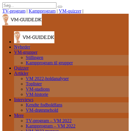
TV-program
|
Kampprogram
|
VM-quizzer
|
Nyheder
VM-grupper
Stillingen
Kampprogram til grupper
Quizzer
Artikler
VM 2022-holdanalyser
Toplister
VM-stadions
VM-historie
Interviews
Kendte fodboldfans
VM-drømmehold
Mere
TV-program – VM 2022
Kampprogram – VM 2022