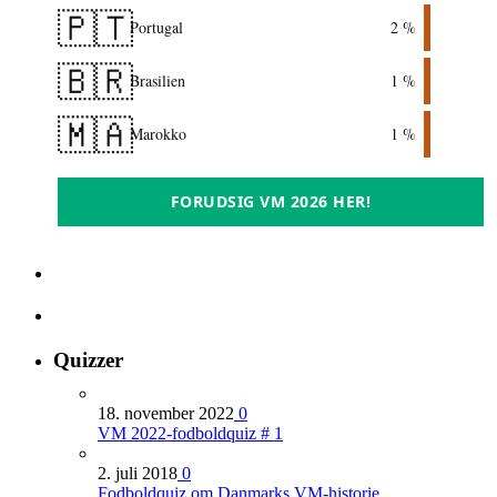
🇵🇹
Portugal
2 %
🇧🇷
Brasilien
1 %
🇲🇦
Marokko
1 %
FORUDSIG VM 2026 HER!
Quizzer
18. november 2022
0
VM 2022-fodboldquiz # 1
2. juli 2018
0
Fodboldquiz om Danmarks VM-historie