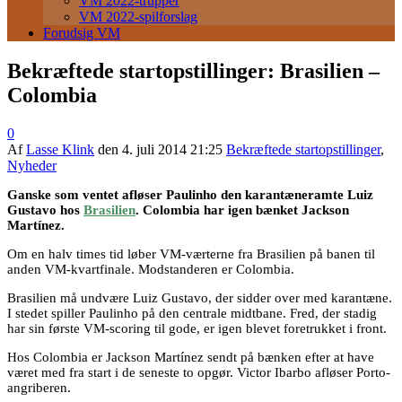
VM 2022-trupper
VM 2022-spilforslag
Forudsig VM
Bekræftede startopstillinger: Brasilien –
Colombia
0
Af
Lasse Klink
den
4. juli 2014 21:25
Bekræftede startopstillinger
,
Nyheder
Ganske som ventet afløser Paulinho den karantæneramte Luiz
Gustavo hos
Brasilien
. Colombia har igen bænket Jackson
Martínez.
Om en halv times tid løber VM-værterne fra Brasilien på banen til
anden VM-kvartfinale. Modstanderen er Colombia.
Brasilien må undvære Luiz Gustavo, der sidder over med karantæne.
I stedet spiller Paulinho på den centrale midtbane. Fred, der stadig
har sin første VM-scoring til gode, er igen blevet foretrukket i front.
Hos Colombia er Jackson Martínez sendt på bænken efter at have
været med fra start i de seneste to opgør. Victor Ibarbo afløser Porto-
angriberen.