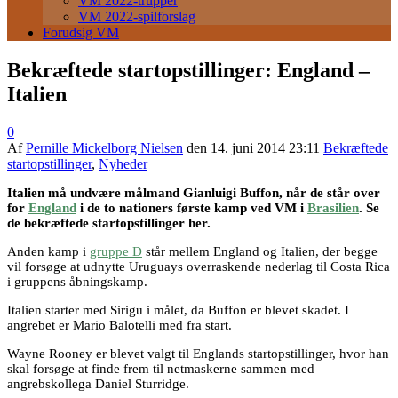
VM 2022-trupper
VM 2022-spilforslag
Forudsig VM
Bekræftede startopstillinger: England –
Italien
0
Af
Pernille Mickelborg Nielsen
den
14. juni 2014 23:11
Bekræftede
startopstillinger
,
Nyheder
Italien må undvære målmand Gianluigi Buffon, når de står over
for
England
i de to nationers første kamp ved VM i
Brasilien
. Se
de bekræftede startopstillinger her.
Anden kamp i
gruppe D
står mellem England og Italien, der begge
vil forsøge at udnytte Uruguays overraskende nederlag til Costa Rica
i gruppens åbningskamp.
Italien starter med Sirigu i målet, da Buffon er blevet skadet. I
angrebet er Mario Balotelli med fra start.
Wayne Rooney er blevet valgt til Englands startopstillinger, hvor han
skal forsøge at finde frem til netmaskerne sammen med
angrebskollega Daniel Sturridge.