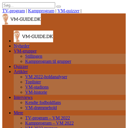
TV-program
|
Kampprogram
|
VM-quizzer
|
Nyheder
VM-grupper
Stillingen
Kampprogram til grupper
Quizzer
Artikler
VM 2022-holdanalyser
Toplister
VM-stadions
VM-historie
Interviews
Kendte fodboldfans
VM-drømmehold
Mere
TV-program – VM 2022
Kampprogram – VM 2022