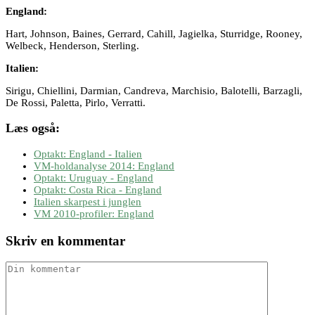
England:
Hart, Johnson, Baines, Gerrard, Cahill, Jagielka, Sturridge, Rooney,
Welbeck, Henderson, Sterling.
Italien:
Sirigu, Chiellini, Darmian, Candreva, Marchisio, Balotelli, Barzagli,
De Rossi, Paletta, Pirlo, Verratti.
Læs også:
Optakt: England - Italien
VM-holdanalyse 2014: England
Optakt: Uruguay - England
Optakt: Costa Rica - England
Italien skarpest i junglen
VM 2010-profiler: England
Skriv en kommentar