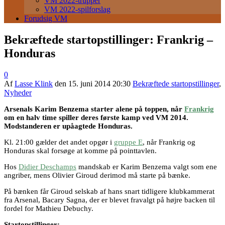
VM 2022-trupper
VM 2022-spilforslag
Forudsig VM
Bekræftede startopstillinger: Frankrig –
Honduras
0
Af
Lasse Klink
den
15. juni 2014 20:30
Bekræftede startopstillinger
,
Nyheder
Arsenals Karim Benzema starter alene på toppen, når
Frankrig
om en halv time spiller deres første kamp ved VM 2014.
Modstanderen er upåagtede Honduras.
Kl. 21:00 gælder det andet opgør i
gruppe E
, når Frankrig og
Honduras skal forsøge at komme på pointtavlen.
Hos
Didier Deschamps
mandskab er Karim Benzema valgt som ene
angriber, mens Olivier Giroud derimod må starte på bænke.
På bænken får Giroud selskab af hans snart tidligere klubkammerat
fra Arsenal, Bacary Sagna, der er blevet fravalgt på højre backen til
fordel for Mathieu Debuchy.
Startopstillinger: