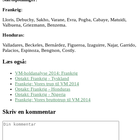
Frankrig:
Lloris, Debuchy, Sakho, Varane, Evra, Pogba, Cabaye, Matuidi,
Valbuena, Griezmann, Benzema.
Honduras:
Valladares, Beckeles, Bernárdez, Figueroa, Izaguirre, Najar, Garrido,
Palacios, Espinoza, Bengtson, Costly.
Læs også:
VM-holdanalyse 2014: Frankrig
Optakt: Frankrig - Tyskland
Frankrig: Vores trup til VM 2014
Optakt: Frankrig - Honduras
Optakt: Frankrig - Nigeria
Frankrig: Vores bruttotrup til VM 2014
Skriv en kommentar