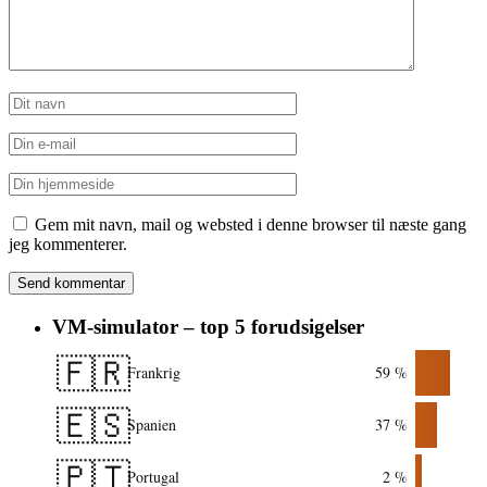
Gem mit navn, mail og websted i denne browser til næste gang
jeg kommenterer.
VM-simulator – top 5 forudsigelser
🇫🇷
Frankrig
59 %
🇪🇸
Spanien
37 %
🇵🇹
Portugal
2 %