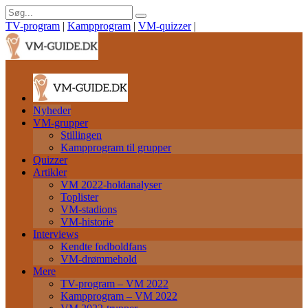
TV-program
|
Kampprogram
|
VM-quizzer
|
Nyheder
VM-grupper
Stillingen
Kampprogram til grupper
Quizzer
Artikler
VM 2022-holdanalyser
Toplister
VM-stadions
VM-historie
Interviews
Kendte fodboldfans
VM-drømmehold
Mere
TV-program – VM 2022
Kampprogram – VM 2022