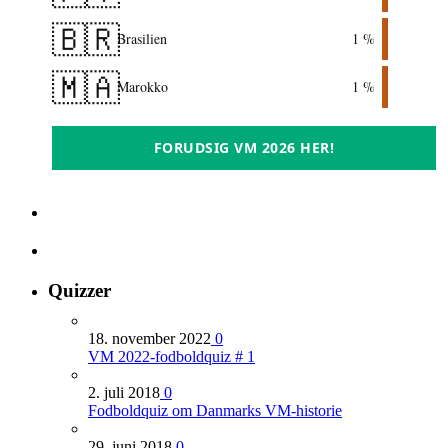
🇧🇷
Brasilien
1 %
🇲🇦
Marokko
1 %
FORUDSIG VM 2026 HER!
Quizzer
18. november 2022
0
VM 2022-fodboldquiz # 1
2. juli 2018
0
Fodboldquiz om Danmarks VM-historie
29. juni 2018
0