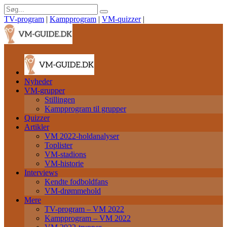
TV-program
|
Kampprogram
|
VM-quizzer
|
Nyheder
VM-grupper
Stillingen
Kampprogram til grupper
Quizzer
Artikler
VM 2022-holdanalyser
Toplister
VM-stadions
VM-historie
Interviews
Kendte fodboldfans
VM-drømmehold
Mere
TV-program – VM 2022
Kampprogram – VM 2022