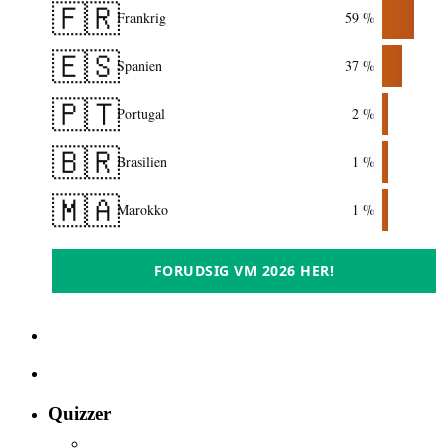
🇫🇷
Frankrig
59 %
🇪🇸
Spanien
37 %
🇵🇹
Portugal
2 %
🇧🇷
Brasilien
1 %
🇲🇦
Marokko
1 %
FORUDSIG VM 2026 HER!
Quizzer