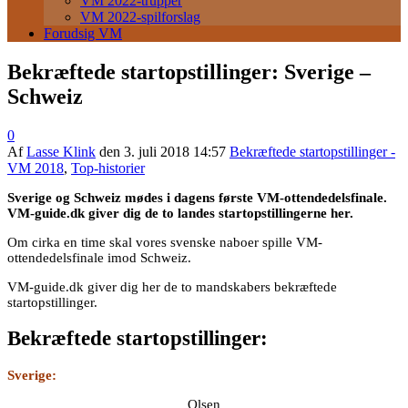
VM 2022-trupper
VM 2022-spilforslag
Forudsig VM
Bekræftede startopstillinger: Sverige –
Schweiz
0
Af
Lasse Klink
den
3. juli 2018 14:57
Bekræftede startopstillinger -
VM 2018
,
Top-historier
Sverige og Schweiz mødes i dagens første VM-ottendedelsfinale.
VM-guide.dk giver dig de to landes startopstillingerne her.
Om cirka en time skal vores svenske naboer spille VM-
ottendedelsfinale imod Schweiz.
VM-guide.dk giver dig her de to mandskabers bekræftede
startopstillinger.
Bekræftede startopstillinger:
Sverige:
Olsen