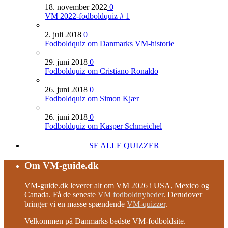
18. november 2022
0
VM 2022-fodboldquiz # 1
2. juli 2018
0
Fodboldquiz om Danmarks VM-historie
29. juni 2018
0
Fodboldquiz om Cristiano Ronaldo
26. juni 2018
0
Fodboldquiz om Simon Kjær
26. juni 2018
0
Fodboldquiz om Kasper Schmeichel
SE ALLE QUIZZER
Om VM-guide.dk
VM-guide.dk leverer alt om VM 2026 i USA, Mexico og
Canada. Få de seneste
VM fodboldnyheder
. Derudover
bringer vi en masse spændende
VM-quizzer
.
Velkommen på Danmarks bedste VM-fodboldsite.