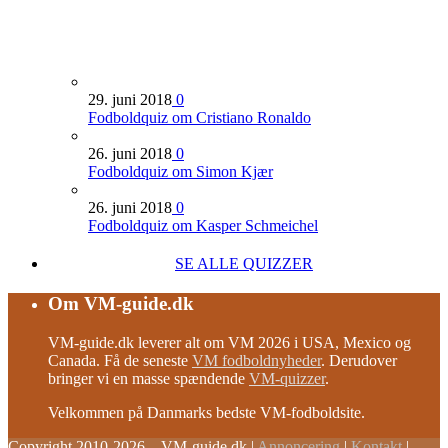
29. juni 2018
0
Fodboldquiz om Cristiano Ronaldo
26. juni 2018
0
Fodboldquiz om Simon Kjær
26. juni 2018
0
Fodboldquiz om Kasper Schmeichel
SE ALLE QUIZZER
Om VM-guide.dk
VM-guide.dk leverer alt om VM 2026 i USA, Mexico og
Canada. Få de seneste
VM fodboldnyheder
. Derudover
bringer vi en masse spændende
VM-quizzer
.
Velkommen på Danmarks bedste VM-fodboldsite.
Copyright 2010-2026 – VM-guide.dk
|
Annoncering
|
Kontakt
|