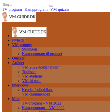
TV-program
|
Kampprogram
|
VM-quizzer
|
Nyheder
VM-grupper
Stillingen
Kampprogram til grupper
Quizzer
Artikler
VM 2022-holdanalyser
Toplister
VM-stadions
VM-historie
Interviews
Kendte fodboldfans
VM-drømmehold
Mere
TV-program – VM 2022
Kampprogram – VM 2022