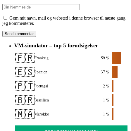
Gem mit navn, mail og websted i denne browser til næste gang
jeg kommenterer.
VM-simulator – top 5 forudsigelser
🇫🇷
Frankrig
59 %
🇪🇸
Spanien
37 %
🇵🇹
Portugal
2 %
🇧🇷
Brasilien
1 %
🇲🇦
Marokko
1 %