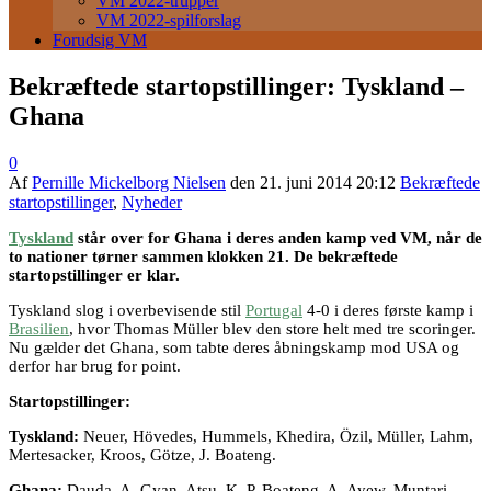
VM 2022-trupper
VM 2022-spilforslag
Forudsig VM
Bekræftede startopstillinger: Tyskland –
Ghana
0
Af
Pernille Mickelborg Nielsen
den
21. juni 2014 20:12
Bekræftede
startopstillinger
,
Nyheder
Tyskland
står over for Ghana i deres anden kamp ved VM, når de
to nationer tørner sammen klokken 21. De bekræftede
startopstillinger er klar.
Tyskland slog i overbevisende stil
Portugal
4-0 i deres første kamp i
Brasilien
, hvor Thomas Müller blev den store helt med tre scoringer.
Nu gælder det Ghana, som tabte deres åbningskamp mod USA og
derfor har brug for point.
Startopstillinger:
Tyskland:
Neuer, Hövedes, Hummels, Khedira, Özil, Müller, Lahm,
Mertesacker, Kroos, Götze, J. Boateng.
Ghana:
Dauda, A. Gyan, Atsu, K. P. Boateng, A. Ayew, Muntari,