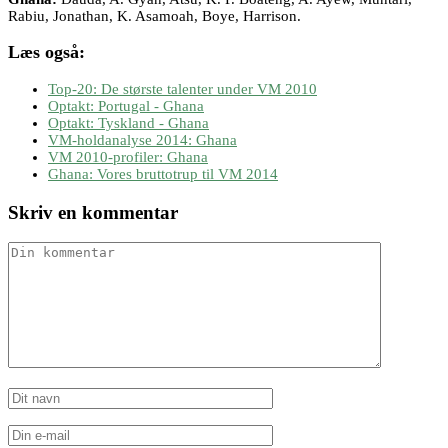
Rabiu, Jonathan, K. Asamoah, Boye, Harrison.
Læs også:
Top-20: De største talenter under VM 2010
Optakt: Portugal - Ghana
Optakt: Tyskland - Ghana
VM-holdanalyse 2014: Ghana
VM 2010-profiler: Ghana
Ghana: Vores bruttotrup til VM 2014
Skriv en kommentar