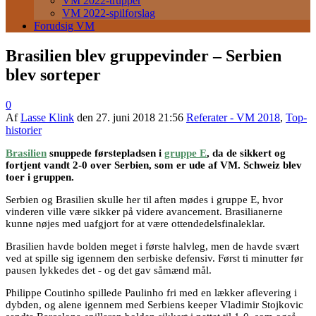
VM 2022-trupper
VM 2022-spilforslag
Forudsig VM
Brasilien blev gruppevinder – Serbien
blev sorteper
0
Af
Lasse Klink
den
27. juni 2018 21:56
Referater - VM 2018
,
Top-
historier
Brasilien
snuppede førstepladsen i
gruppe E
, da de sikkert og
fortjent vandt 2-0 over Serbien, som er ude af VM. Schweiz blev
toer i gruppen.
Serbien og Brasilien skulle her til aften mødes i gruppe E, hvor
vinderen ville være sikker på videre avancement. Brasilianerne
kunne nøjes med uafgjort for at være ottendedelsfinaleklar.
Brasilien havde bolden meget i første halvleg, men de havde svært
ved at spille sig igennem den serbiske defensiv. Først ti minutter før
pausen lykkedes det - og det gav såmænd mål.
Philippe Coutinho spillede Paulinho fri med en lækker aflevering i
dybden, og alene igennem med Serbiens keeper Vladimir Stojkovic