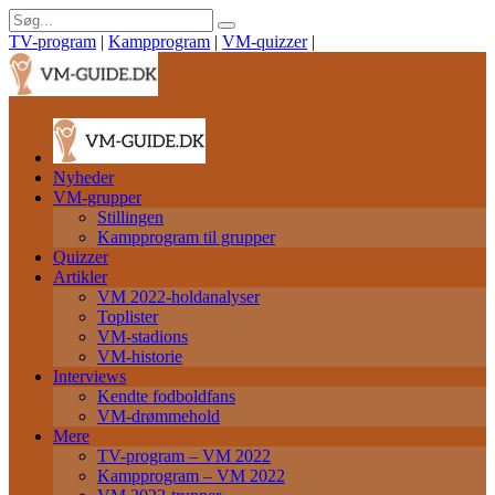
TV-program
|
Kampprogram
|
VM-quizzer
|
Nyheder
VM-grupper
Stillingen
Kampprogram til grupper
Quizzer
Artikler
VM 2022-holdanalyser
Toplister
VM-stadions
VM-historie
Interviews
Kendte fodboldfans
VM-drømmehold
Mere
TV-program – VM 2022
Kampprogram – VM 2022