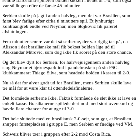
sendte Barcelona-spilleren bolden sikkert i nettet til 1-0, som også
var stillingen efter de første 45 minutter.
Serbien skulle på jagt i anden halvleg, men det var Brasilien, som
først blev farlige efter cirka ti minutters spil. Et lynhurtigt
kontraangreb endte ved Neymar, men Stojkovic fik pareret
afslutningen.
Fem minutter senere var det så serberne, der var rigtig tæt på, da
Alisson i det brasilianske mål fik bokset bolden lige ud til
Aleksandar Mitrovic, som dog ikke fik scoret på den store chance.
Og det blev dyrt for Serbien, for halvvejs igennem anden halvleg
slog Neymar et hjørnespark ind i pandebrasken på sin PSG-
klubkammerat Thiago Silva, som headede bolden i kassen til 2-0.
Nu så det for alvor godt ud for Brasilien, mens Serbien skulle lave
tre mål for at være klar til ottendedelsfinalerne.
Det formåede serberne ikke. Faktisk formåede de slet ikke at lave en
enkelt kasse. Brasilianerne spillede derimod med stort overskud og
havde flere chancer for at øge til 3-0.
Det hele sluttede med en brasiliansk 2-0-sejr, som gør, at Brasilien
snupper førstepladsen i gruppe E, men Serbien er færdige ved VM.
Schweiz bliver toer i gruppen efter 2-2 mod Costa Rica.