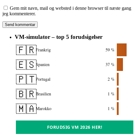
Gem mit navn, mail og websted i denne browser til næste gang
jeg kommenterer.
VM-simulator – top 5 forudsigelser
🇫🇷
Frankrig
59 %
🇪🇸
Spanien
37 %
🇵🇹
Portugal
2 %
🇧🇷
Brasilien
1 %
🇲🇦
Marokko
1 %
FORUDSIG VM 2026 HER!