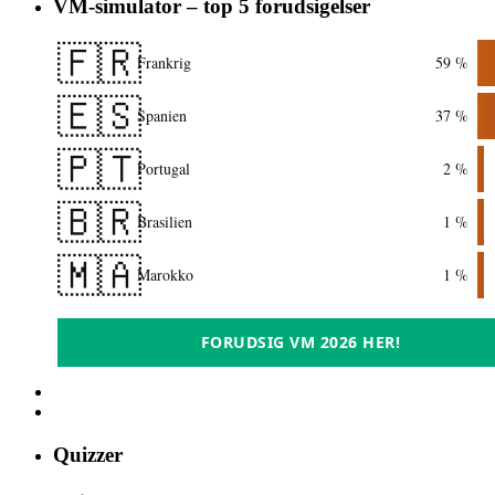
VM-simulator – top 5 forudsigelser
🇫🇷
Frankrig
59 %
🇪🇸
Spanien
37 %
🇵🇹
Portugal
2 %
🇧🇷
Brasilien
1 %
🇲🇦
Marokko
1 %
FORUDSIG VM 2026 HER!
Quizzer