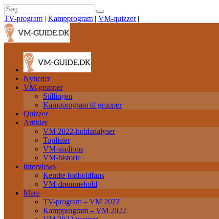
TV-program
|
Kampprogram
|
VM-quizzer
|
Nyheder
VM-grupper
Stillingen
Kampprogram til grupper
Quizzer
Artikler
VM 2022-holdanalyser
Toplister
VM-stadions
VM-historie
Interviews
Kendte fodboldfans
VM-drømmehold
Mere
TV-program – VM 2022
Kampprogram – VM 2022