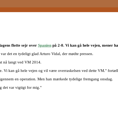
dagens flotte sejr over
Spanien
på 2-0. Vi kan gå hele vejen, mener ha
ar det en tydeligt glad Arturo Vidal, der mødte pressen.
r at nå langt ved VM 2014.
e. Vi kan gå hele vejen og vil være overraskelsen ved dette VM." fortæller
t igennem en operation. Men han mærkede tydelige fremgang onsdag.
 det var vigtigt for mig."