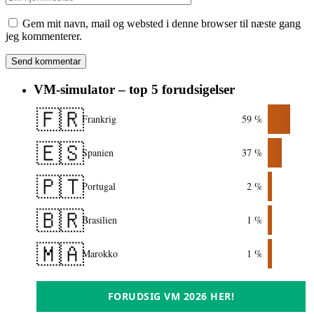
Gem mit navn, mail og websted i denne browser til næste gang
jeg kommenterer.
VM-simulator – top 5 forudsigelser
🇫🇷
Frankrig
59 %
🇪🇸
Spanien
37 %
🇵🇹
Portugal
2 %
🇧🇷
Brasilien
1 %
🇲🇦
Marokko
1 %
FORUDSIG VM 2026 HER!