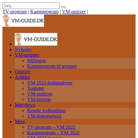
TV-program
|
Kampprogram
|
VM-quizzer
|
Nyheder
VM-grupper
Stillingen
Kampprogram til grupper
Quizzer
Artikler
VM 2022-holdanalyser
Toplister
VM-stadions
VM-historie
Interviews
Kendte fodboldfans
VM-drømmehold
Mere
TV-program – VM 2022
Kampprogram – VM 2022