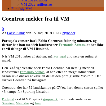
VM 2022-trupper
VM 2022-spilforslag
Forudsig VM
Coentrao melder fra til VM
0
Af
Lasse Klink
den
15. maj 2018 10:47
Nyheder
Portugals venstre back Fabio Coentrao føler sig udmattet, og
derfor har han meddelt landstræner
Fernando Santos
, at han ikke
er vil deltage til VM i Rusland.
Når VM 2018 løber af stablen, må
Portugal
undvære en rutineret
mand.
Den 30-årige venstre back Fabio Coentrao har nemlig meddelt
landstræner
Fernando Santos
, at han efter en meget udmattende
sæson ikke ønsker at være en del af den portugisiske VM-trup. Det
skriver Coentrao på Instagram.
Coentrao, der har 52 landskampe på CV'et, har i denne sæson spillet
43 kampe for Sporting Lissabon.
Portugal
skal til VM spille i
gruppe B
, hvor modstanderne er
Spanien
,
Marokko
og
Iran
.