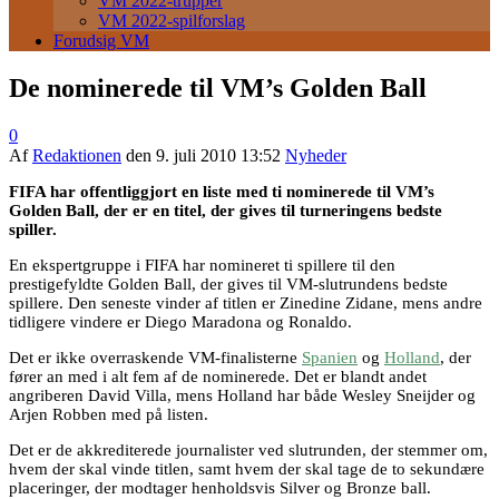
VM 2022-trupper
VM 2022-spilforslag
Forudsig VM
De nominerede til VM’s Golden Ball
0
Af
Redaktionen
den
9. juli 2010 13:52
Nyheder
FIFA har offentliggjort en liste med ti nominerede til VM’s
Golden Ball, der er en titel, der gives til turneringens bedste
spiller.
En ekspertgruppe i FIFA har nomineret ti spillere til den
prestigefyldte Golden Ball, der gives til VM-slutrundens bedste
spillere. Den seneste vinder af titlen er Zinedine Zidane, mens andre
tidligere vindere er Diego Maradona og Ronaldo.
Det er ikke overraskende VM-finalisterne
Spanien
og
Holland
, der
fører an med i alt fem af de nominerede. Det er blandt andet
angriberen David Villa, mens Holland har både Wesley Sneijder og
Arjen Robben med på listen.
Det er de akkrediterede journalister ved slutrunden, der stemmer om,
hvem der skal vinde titlen, samt hvem der skal tage de to sekundære
placeringer, der modtager henholdsvis Silver og Bronze ball.