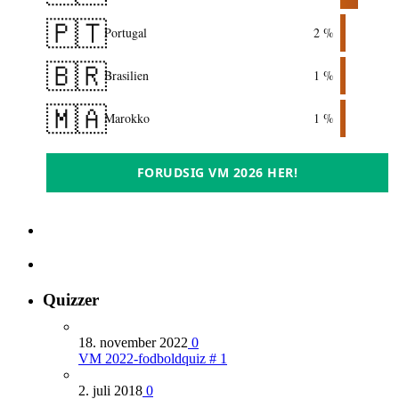
🇵🇹
Portugal
2 %
🇧🇷
Brasilien
1 %
🇲🇦
Marokko
1 %
FORUDSIG VM 2026 HER!
Quizzer
18. november 2022
0
VM 2022-fodboldquiz # 1
2. juli 2018
0