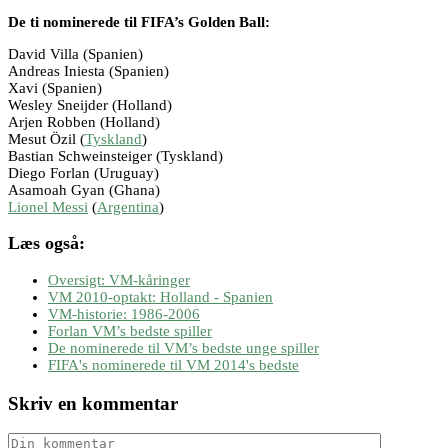
De ti nominerede til FIFA’s Golden Ball:
David Villa (Spanien)
Andreas Iniesta (Spanien)
Xavi (Spanien)
Wesley Sneijder (Holland)
Arjen Robben (Holland)
Mesut Özil (
Tyskland
)
Bastian Schweinsteiger (Tyskland)
Diego Forlan (Uruguay)
Asamoah Gyan (Ghana)
Lionel Messi
(
Argentina
)
Læs også:
Oversigt: VM-kåringer
VM 2010-optakt: Holland - Spanien
VM-historie: 1986-2006
Forlan VM’s bedste spiller
De nominerede til VM’s bedste unge spiller
FIFA's nominerede til VM 2014's bedste
Skriv en kommentar