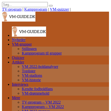
TV-program
|
Kampprogram
|
VM-quizzer
|
Nyheder
VM-grupper
Stillingen
Kampprogram til grupper
Quizzer
Artikler
VM 2022-holdanalyser
Toplister
VM-stadions
VM-historie
Interviews
Kendte fodboldfans
VM-drømmehold
Mere
TV-program – VM 2022
Kampprogram – VM 2022