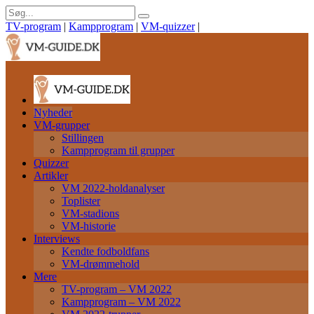
TV-program
|
Kampprogram
|
VM-quizzer
|
Nyheder
VM-grupper
Stillingen
Kampprogram til grupper
Quizzer
Artikler
VM 2022-holdanalyser
Toplister
VM-stadions
VM-historie
Interviews
Kendte fodboldfans
VM-drømmehold
Mere
TV-program – VM 2022
Kampprogram – VM 2022