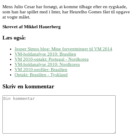
Mens Julio Cesar har forsøgt, at komme tilbage efter en rygskade,
som han har spillet med i Inter, har Heurelho Gomes fået til opgave
at vogte målet.
Skrevet af Mikkel Hauerberg
Læs også:
Jesper Simos blog: Mine forventninger til VM 2014
VM-holdanalyse 2010: Brasilien
VM 2010-optakt: Portugal - Nordkorea
VM-holdanalyse 2010: Nordkorea
VM 2010-profiler: Brasilien
Optakt: Brasilien - Tyskland
Skriv en kommentar