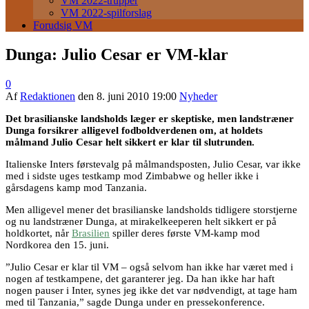
VM 2022-trupper
VM 2022-spilforslag
Forudsig VM
Dunga: Julio Cesar er VM-klar
0
Af
Redaktionen
den
8. juni 2010 19:00
Nyheder
Det brasilianske landsholds læger er skeptiske, men landstræner
Dunga forsikrer alligevel fodboldverdenen om, at holdets
målmand Julio Cesar helt sikkert er klar til slutrunden.
Italienske Inters førstevalg på målmandsposten, Julio Cesar, var ikke
med i sidste uges testkamp mod Zimbabwe og heller ikke i
gårsdagens kamp mod Tanzania.
Men alligevel mener det brasilianske landsholds tidligere storstjerne
og nu landstræner Dunga, at mirakelkeeperen helt sikkert er på
holdkortet, når
Brasilien
spiller deres første VM-kamp mod
Nordkorea den 15. juni.
”Julio Cesar er klar til VM – også selvom han ikke har været med i
nogen af testkampene, det garanterer jeg. Da han ikke har haft
nogen pauser i Inter, synes jeg ikke det var nødvendigt, at tage ham
med til Tanzania,” sagde Dunga under en pressekonference.