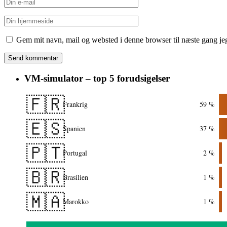
Gem mit navn, mail og websted i denne browser til næste gang j
VM-simulator – top 5 forudsigelser
🇫🇷
Frankrig
59 %
🇪🇸
Spanien
37 %
🇵🇹
Portugal
2 %
🇧🇷
Brasilien
1 %
🇲🇦
Marokko
1 %