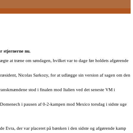
r stjernerne nu.
gte at træne om søndagen, hvilket var to dage før holdets afgørende
præsident, Nicolas Sarkozy, for at udlægge sin version af sagen om den
 franskmændene stod i finalen mod Italien ved det seneste VM i
d Domenech i pausen af 0-2-kampen mod Mexico torsdag i sidste uge
rede Evra, der var placeret på bænken i den sidste og afgørende kamp