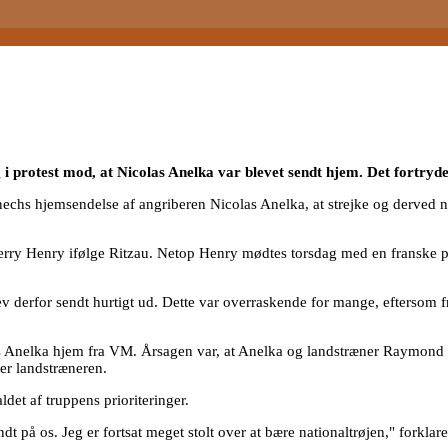
g i protest mod, at Nicolas Anelka var blevet sendt hjem. Det fortryde
chs hjemsendelse af angriberen Nicolas Anelka, at strejke og derved næ
hierry Henry ifølge Ritzau. Netop Henry mødtes torsdag med en franske 
lev derfor sendt hurtigt ud. Dette var overraskende for mange, eftersom
as Anelka hjem fra VM. Årsagen var, at Anelka og landstræner Raymon
er landstræneren.
det af truppens prioriteringer.
t på os. Jeg er fortsat meget stolt over at bære nationaltrøjen," forkla