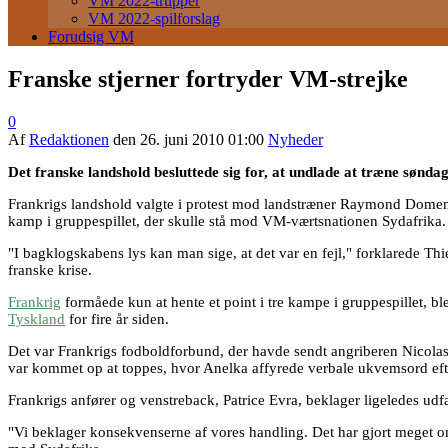
VM 2022-trupper
VM 2022-spilforslag
Forudsig VM
Franske stjerner fortryder VM-strejke
0
Af
Redaktionen
den
26. juni 2010 01:00
Nyheder
Det franske landshold besluttede sig for, at undlade at træne sønda
Frankrigs landshold valgte i protest mod landstræner Raymond Domene
kamp i gruppespillet, der skulle stå mod VM-værtsnationen Sydafrika.
"I bagklogskabens lys kan man sige, at det var en fejl," forklarede T
franske krise.
Frankrig
formåede kun at hente et point i tre kampe i gruppespillet, b
Tyskland
for fire år siden.
Det var Frankrigs fodboldforbund, der havde sendt angriberen Nicol
var kommet op at toppes, hvor Anelka affyrede verbale ukvemsord eft
Frankrigs anfører og venstreback, Patrice Evra, beklager ligeledes udfal
"Vi beklager konsekvenserne af vores handling. Det har gjort meget ond