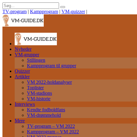
TV-program
|
Kampprogram
|
VM-quizzer
|
Nyheder
VM-grupper
Stillingen
Kampprogram til grupper
Quizzer
Artikler
VM 2022-holdanalyser
Toplister
VM-stadions
VM-historie
Interviews
Kendte fodboldfans
VM-drømmehold
Mere
TV-program – VM 2022
Kampprogram – VM 2022