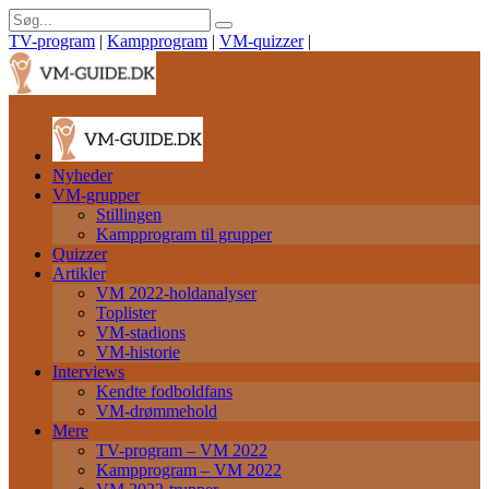
TV-program
|
Kampprogram
|
VM-quizzer
|
Nyheder
VM-grupper
Stillingen
Kampprogram til grupper
Quizzer
Artikler
VM 2022-holdanalyser
Toplister
VM-stadions
VM-historie
Interviews
Kendte fodboldfans
VM-drømmehold
Mere
TV-program – VM 2022
Kampprogram – VM 2022