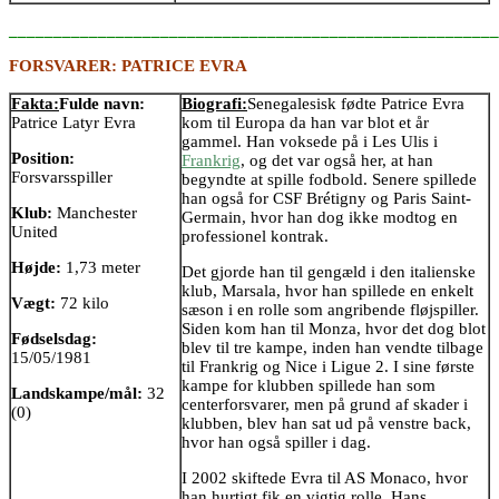
_______________________________________________________
FORSVARER: PATRICE EVRA
Fakta:
Fulde navn:
Biografi:
Senegalesisk fødte Patrice Evra
Patrice Latyr Evra
kom til Europa da han var blot et år
gammel. Han voksede på i Les Ulis i
Position:
Frankrig
, og det var også her, at han
Forsvarsspiller
begyndte at spille fodbold. Senere spillede
han også for CSF Brétigny og Paris Saint-
Klub:
Manchester
Germain, hvor han dog ikke modtog en
United
professionel kontrak.
Højde:
1,73 meter
Det gjorde han til gengæld i den italienske
klub, Marsala, hvor han spillede en enkelt
Vægt:
72 kilo
sæson i en rolle som angribende fløjspiller.
Siden kom han til Monza, hvor det dog blot
Fødselsdag:
blev til tre kampe, inden han vendte tilbage
15/05/1981
til Frankrig og Nice i Ligue 2. I sine første
kampe for klubben spillede han som
Landskampe/mål:
32
centerforsvarer, men på grund af skader i
(0)
klubben, blev han sat ud på venstre back,
hvor han også spiller i dag.
I 2002 skiftede Evra til AS Monaco, hvor
han hurtigt fik en vigtig rolle. Hans