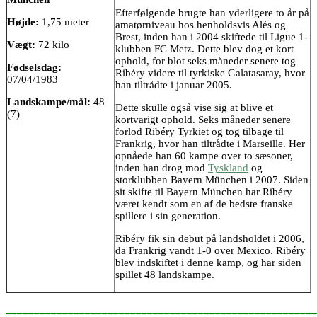
Efterfølgende brugte han yderligere to år på
Højde:
1,75 meter
amatørniveau hos henholdsvis Alés og
Brest, inden han i 2004 skiftede til Ligue 1-
Vægt:
72 kilo
klubben FC Metz. Dette blev dog et kort
ophold, for blot seks måneder senere tog
Fødselsdag:
Ribéry videre til tyrkiske Galatasaray, hvor
07/04/1983
han tiltrådte i januar 2005.
Landskampe/mål:
48
Dette skulle også vise sig at blive et
(7)
kortvarigt ophold. Seks måneder senere
forlod Ribéry Tyrkiet og tog tilbage til
Frankrig, hvor han tiltrådte i Marseille. Her
opnåede han 60 kampe over to sæsoner,
inden han drog mod
Tyskland
og
storklubben Bayern München i 2007. Siden
sit skifte til Bayern München har Ribéry
været kendt som en af de bedste franske
spillere i sin generation.
Ribéry fik sin debut på landsholdet i 2006,
da Frankrig vandt 1-0 over Mexico. Ribéry
blev indskiftet i denne kamp, og har siden
spillet 48 landskampe.
_______________________________________________________