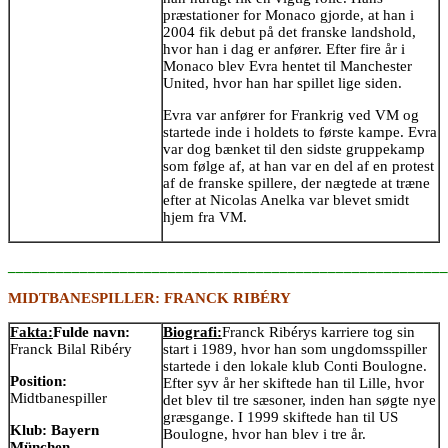
præstationer for Monaco gjorde, at han i
2004 fik debut på det franske landshold,
hvor han i dag er anfører. Efter fire år i
Monaco blev Evra hentet til Manchester
United, hvor han har spillet lige siden.
Evra var anfører for Frankrig ved VM og
startede inde i holdets to første kampe. Evra
var dog bænket til den sidste gruppekamp
som følge af, at han var en del af en protest
af de franske spillere, der nægtede at træne
efter at Nicolas Anelka var blevet smidt
hjem fra VM.
_______________________________________________________
MIDTBANESPILLER: FRANCK RIBÉRY
Fakta:
Fulde navn:
Biografi:
Franck Ribérys karriere tog sin
Franck Bilal Ribéry
start i 1989, hvor han som ungdomsspiller
startede i den lokale klub Conti Boulogne.
Position:
Efter syv år her skiftede han til Lille, hvor
Midtbanespiller
det blev til tre sæsoner, inden han søgte nye
græsgange. I 1999 skiftede han til US
Klub:
Bayern
Boulogne, hvor han blev i tre år.
München