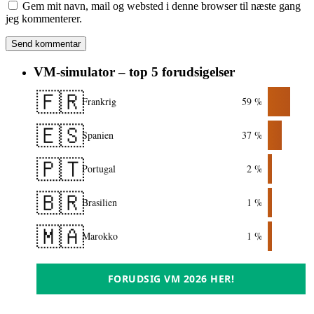
Gem mit navn, mail og websted i denne browser til næste gang
jeg kommenterer.
VM-simulator – top 5 forudsigelser
🇫🇷
Frankrig
59 %
🇪🇸
Spanien
37 %
🇵🇹
Portugal
2 %
🇧🇷
Brasilien
1 %
🇲🇦
Marokko
1 %
FORUDSIG VM 2026 HER!