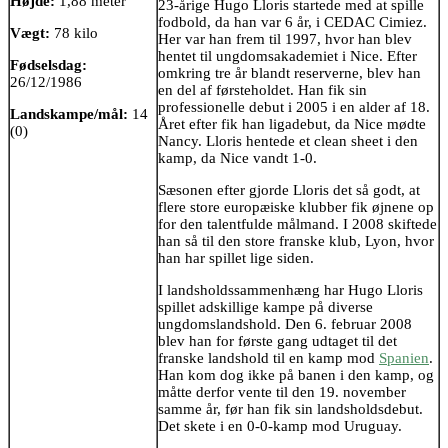
Højde:
1,88 meter
23-årige Hugo Lloris startede med at spille
fodbold, da han var 6 år, i CEDAC Cimiez.
Vægt:
78 kilo
Her var han frem til 1997, hvor han blev
hentet til ungdomsakademiet i Nice. Efter
Fødselsdag:
omkring tre år blandt reserverne, blev han
26/12/1986
en del af førsteholdet. Han fik sin
professionelle debut i 2005 i en alder af 18.
Landskampe/mål:
14
Året efter fik han ligadebut, da Nice mødte
(0)
Nancy. Lloris hentede et clean sheet i den
kamp, da Nice vandt 1-0.
Sæsonen efter gjorde Lloris det så godt, at
flere store europæiske klubber fik øjnene op
for den talentfulde målmand. I 2008 skiftede
han så til den store franske klub, Lyon, hvor
han har spillet lige siden.
I landsholdssammenhæng har Hugo Lloris
spillet adskillige kampe på diverse
ungdomslandshold. Den 6. februar 2008
blev han for første gang udtaget til det
franske landshold til en kamp mod
Spanien
.
Han kom dog ikke på banen i den kamp, og
måtte derfor vente til den 19. november
samme år, før han fik sin landsholdsdebut.
Det skete i en 0-0-kamp mod Uruguay.