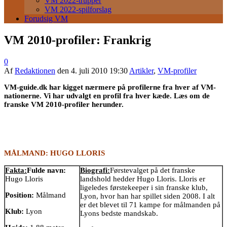
VM 2022-trupper
VM 2022-spilforslag
Forudsig VM
VM 2010-profiler: Frankrig
0
Af
Redaktionen
den
4. juli 2010 19:30
Artikler
,
VM-profiler
VM-guide.dk har kigget nærmere på profilerne fra hver af VM-
nationerne. Vi har udvalgt en profil fra hver kæde. Læs om de
franske VM 2010-profiler herunder.
MÅLMAND: HUGO LLORIS
Fakta:
Fulde navn:
Biografi:
Førstevalget på det franske
Hugo Lloris
landshold hedder Hugo Lloris. Lloris er
ligeledes førstekeeper i sin franske klub,
Position:
Målmand
Lyon, hvor han har spillet siden 2008. I alt
er det blevet til 71 kampe for målmanden på
Klub:
Lyon
Lyons bedste mandskab.