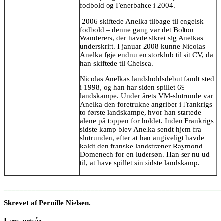
fodbold og Fenerbahçe i 2004.
2006 skiftede Anelka tilbage til engelsk
fodbold – denne gang var det Bolton
Wanderers, der havde sikret sig Anelkas
underskrift. I januar 2008 kunne Nicolas
Anelka føje endnu en storklub til sit CV, da
han skiftede til Chelsea.
Nicolas Anelkas landsholdsdebut fandt sted
i 1998, og han har siden spillet 69
landskampe. Under årets VM-slutrunde var
Anelka den foretrukne angriber i Frankrigs
to første landskampe, hvor han startede
alene på toppen for holdet. Inden Frankrigs
sidste kamp blev Anelka sendt hjem fra
slutrunden, efter at han angiveligt havde
kaldt den franske landstræner Raymond
Domenech for en ludersøn. Han ser nu ud
til, at have spillet sin sidste landskamp.
_______________________________________________________
Skrevet af Pernille Nielsen.
Læs også: