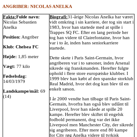
ANGRIBER: NICOLAS ANELKA
Fakta:
Fulde navn:
Biografi:
31-årige Nicolas Anelka har været
Nicolas Sebastien
vidt omkring i sin karriere, der tog sin start i
Anelka
1983, hvor han startede med at spille i
Trappes SQ FC. Efter en lang periode her
Position:
Angriber
tog han videre til Clairefontaine, hvor han
var i to år, inden hans seniorkarriere
Klub:
Chelsea FC
startede.
Højde:
1,85 meter
Dette skete i Paris Saint-Germain, hvor
angriberen var i to sæsoner, inden Arsenal
Vægt:
77 kilo
sikrede sig franskmanden. Herefter fulgte
ophold i flere store europæiske klubber. I
Fødselsdag:
1999 blev han købt af den spanske storklub
14/03/1979
Real Madrid, hvor det dog kun blev til en
enkelt sæson.
Landskampe/mål:
69
(14)
I år 2000 vendte han tilbage til Paris Saint-
Germain, hvorfra han også blev udlånt til
Liverpool, hvor han nåede at spille 20
kampe. Herefter blev skiftet til engelsk
fodbold permanent, dog var det ikke
Liverpool men Manchester City, der sikrede
sig angriberen. Efter mere end 80 kampe
for City røg Anelka videre til tyrkisk