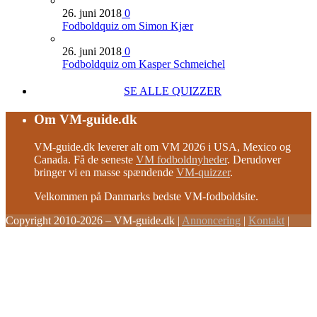
26. juni 2018
0
Fodboldquiz om Simon Kjær
26. juni 2018
0
Fodboldquiz om Kasper Schmeichel
SE ALLE QUIZZER
Om VM-guide.dk
VM-guide.dk leverer alt om VM 2026 i USA, Mexico og
Canada. Få de seneste
VM fodboldnyheder
. Derudover
bringer vi en masse spændende
VM-quizzer
.
Velkommen på Danmarks bedste VM-fodboldsite.
Copyright 2010-2026 – VM-guide.dk
|
Annoncering
|
Kontakt
|