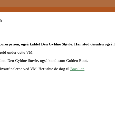
n
orerprisen, også kaldet Den Gyldne Støvle. Han stod desuden også for
 hold under dette VM.
titlen, Den Gyldne Støvle, også kendt som Golden Boot.
l kvartfinalerne ved VM. Her tabte de dog til
Brasilien
.