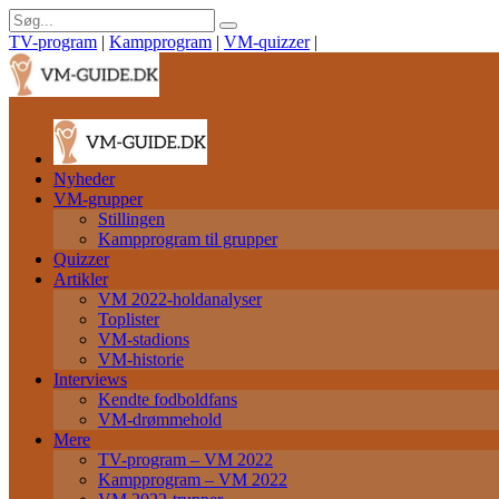
TV-program
|
Kampprogram
|
VM-quizzer
|
Nyheder
VM-grupper
Stillingen
Kampprogram til grupper
Quizzer
Artikler
VM 2022-holdanalyser
Toplister
VM-stadions
VM-historie
Interviews
Kendte fodboldfans
VM-drømmehold
Mere
TV-program – VM 2022
Kampprogram – VM 2022