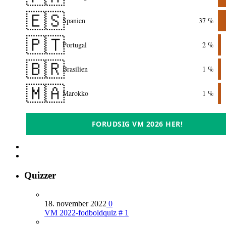
🇪🇸
Spanien
37 %
🇵🇹
Portugal
2 %
🇧🇷
Brasilien
1 %
🇲🇦
Marokko
1 %
FORUDSIG VM 2026 HER!
Quizzer
18. november 2022
0
VM 2022-fodboldquiz # 1