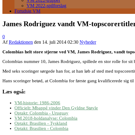
VM 2022-trupper
VM 2022-spilforslag
Forudsig VM
James Rodriguez vandt VM-topscorertitle
0
Af
Redaktionen
den
14. juli 2014 02:30
Nyheder
Colombias helt store stjerne ved VM, James Rodriguez, vandt topsc
Colombias nummer 10, James Rodriguez, spillede en stor rolle for sit
Med seks scoringer sørgede han for, at han løb af sted med topscorer
Hans scoringer betød, at Colombia for første gang kvalificerede sig ti
Læs også:
VM-historie: 1986-2006
Officielt: Mbappé vinder Den Gyldne Støvle
Optakt: Colombia - Uruguay
VM 2018-holdanalyse: Colombia
Optakt: Brasilien - Tyskland
Optakt: Brasilien - Colombia